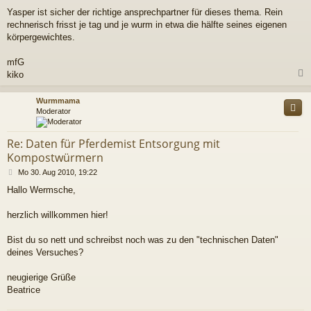
t
r
Yasper ist sicher der richtige ansprechpartner für dieses thema. Rein
a
rechnerisch frisst je tag und je wurm in etwa die hälfte seines eigenen
g
körpergewichtes.
mfG
kiko
c
Wurmmama
Moderator
Re: Daten für Pferdemist Entsorgung mit
Kompostwürmern
B
Mo 30. Aug 2010, 19:22
e
Hallo Wermsche,
i
t
r
herzlich willkommen hier!
a
g
Bist du so nett und schreibst noch was zu den "technischen Daten"
deines Versuches?
neugierige Grüße
Beatrice