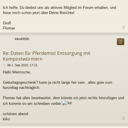
Ich hoffe, Du bleibst uns als aktives Mitglied im Forum erhalten, und
freue mich schon jetzt über Deine Berichte!
Gruß
Flomax
c
kiko63505
Re: Daten für Pferdemist Entsorgung mit
Kompostwürmern
B
Mi 1. Sep 2010, 17:21
e
Hallo Wermsche,
i
t
r
Geburtagsgeschenk? kann ja nicht lange her sein...alles gute zum
a
burzeltag nachträglich.
g
Flomax hat alles beantwortet, dem könnte ich jetzt nichts hinzufügen und
ich komme so am schreiben vorbei
schönen abend
kiko
c