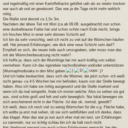
und regelmäßig mit einer Kartoffelhacke gelüftet udn als es relativ trocken
war auch ab und an gewässert. Das war ja die Tage nicht mehr wirklich
nötig...
Die Maße sind derzeit ca 1,5x 3m.
Nachdem der ältere Teil mit Mist (ca ab 09.08. ausgebracht) nun schon
eine dunkelbraune Farbe hat und schon schön nach Erde riecht, bringe
ich frischen Mist in einer sehr dünnen Schicht auf.
Ich bin da sehr vorsichtig, weil ich nicht zu viel auf die Würmchen häufen
will. Hat jemand Erfahrungen, wie dick eine neue Schicht sein darf?
Empfielt es sich, die neuen teile auch umzugraben, oder muss man das
mit der Würmchenbesatzung nicht mehr?
Ich hoffe ja, dass sich die Wurmlinge bei mir auch kräftig von selbst
vermehren. Kann ich das irgendwie nachvollziehen und/oder unterstützen
(Wurmaphrodisiaka in den Mist geben
)?
Und ich habe beobachtet, dass sich die Würmer, die jetzt schon -ich weiß
nicht genau- ca 4-5 Wochen bei mir befinden, kaum von der Stelle bewegt
haben. Also ich habe sie mittig ausgesetzt und die Stelle markiert und
wenn ich da mal reingreife, finde ich immer welche. Also so sehen sie gut
aus, sind schön groß und fett und sehr beweglich. Nur lokal bewegen sie
sich anscheinend nicht in der Fläche. Ist das ok, normal, gewollt?
Ich weiß, dass ich noch viel zu wenig Würmchen für die o.g. Fläche habe,
ich wollte ja erst mal sehen, ob sie sich wohlfühlen und ich denke, dass
das klappt. Aber das war ja nun auch eher mal ein test, um Erfahrungen
zu sammeln, nur so richtig schlau bin ich da halt noch nicht.
Hat überhaupt jemand von euch schon Erfahrungen gemacht, bei der