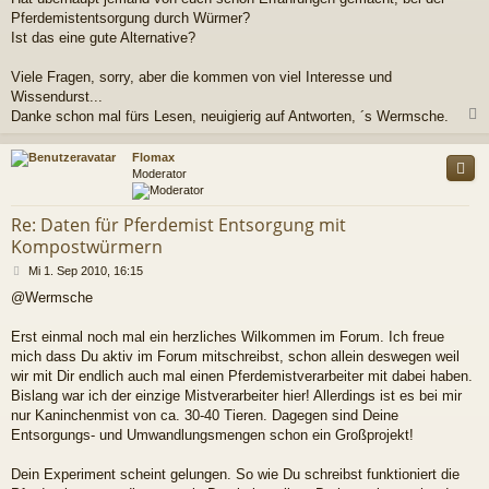
Pferdemistentsorgung durch Würmer?
Ist das eine gute Alternative?
Viele Fragen, sorry, aber die kommen von viel Interesse und
Wissendurst...
Danke schon mal fürs Lesen, neuigierig auf Antworten, ´s Wermsche.
c
Flomax
Moderator
Re: Daten für Pferdemist Entsorgung mit
Kompostwürmern
B
Mi 1. Sep 2010, 16:15
e
@Wermsche
i
t
r
Erst einmal noch mal ein herzliches Wilkommen im Forum. Ich freue
a
mich dass Du aktiv im Forum mitschreibst, schon allein deswegen weil
g
wir mit Dir endlich auch mal einen Pferdemistverarbeiter mit dabei haben.
Bislang war ich der einzige Mistverarbeiter hier! Allerdings ist es bei mir
nur Kaninchenmist von ca. 30-40 Tieren. Dagegen sind Deine
Entsorgungs- und Umwandlungsmengen schon ein Großprojekt!
Dein Experiment scheint gelungen. So wie Du schreibst funktioniert die