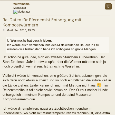
c
Wurmmama
Moderator
Re: Daten für Pferdemist Entsorgung mit
Kompostwürmern
B
Mo 6. Sep 2010, 19:53
e
i
Wermsche hat geschrieben:
t
Ich werde auch versuchen teile des Mists weider an Bauern los zu
r
werden- wie bisher, dann habe ich nciht ganz so große Mengen.
a
g
Ist schon ne gute Idee, sich ein zweites Standbein zu bewahren. Der
Start für dieses Jahr ist etwas spät, aber die Würmer müssten sich ja
noch ordentlich vermehren. Ist ja noch ne Weile hin.
Vielleicht würde ich versuchen, eine größere Schicht aufzubringen, die
sich dann noch etwas aufheizt und so noch ein bißchen die aktive Zeit in
die Länge ziehen. Leider kenne ich mich mit Mist gar nicht aus
, im
Reihenmittelhaus fällt nicht soviel davon an. Den Output meiner Hunde
entsorge ich in meinem Komposter und dort sind Massen an
Kompostwürmern drin.
Ich würde dir empfehlen, quasi als Zuchtbecken irgendwo im
Innenbereich, wo nicht mit Minustemperaturen zu rechnen ist, eine extra