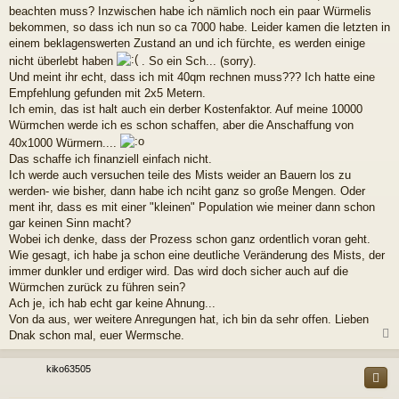
beachten muss? Inzwischen habe ich nämlich noch ein paar Würmelis
bekommen, so dass ich nun so ca 7000 habe. Leider kamen die letzten in
einem beklagenswerten Zustand an und ich fürchte, es werden einige
nicht überlebt haben
. So ein Sch... (sorry).
Und meint ihr echt, dass ich mit 40qm rechnen muss??? Ich hatte eine
Empfehlung gefunden mit 2x5 Metern.
Ich emin, das ist halt auch ein derber Kostenfaktor. Auf meine 10000
Würmchen werde ich es schon schaffen, aber die Anschaffung von
40x1000 Würmern....
Das schaffe ich finanziell einfach nicht.
Ich werde auch versuchen teile des Mists weider an Bauern los zu
werden- wie bisher, dann habe ich nciht ganz so große Mengen. Oder
ment ihr, dass es mit einer "kleinen" Population wie meiner dann schon
gar keinen Sinn macht?
Wobei ich denke, dass der Prozess schon ganz ordentlich voran geht.
Wie gesagt, ich habe ja schon eine deutliche Veränderung des Mists, der
immer dunkler und erdiger wird. Das wird doch sicher auch auf die
Würmchen zurück zu führen sein?
Ach je, ich hab echt gar keine Ahnung...
Von da aus, wer weitere Anregungen hat, ich bin da sehr offen. Lieben
Dnak schon mal, euer Wermsche.
c
kiko63505