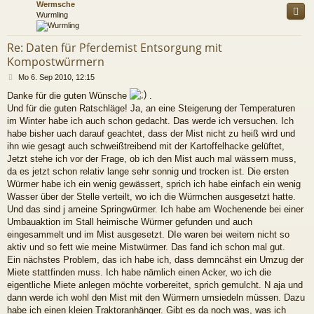
Wermsche
Wurmling
Re: Daten für Pferdemist Entsorgung mit
Kompostwürmern
B
Mo 6. Sep 2010, 12:15
e
Danke für die guten Wünsche
.
i
Und für die guten Ratschläge! Ja, an eine Steigerung der Temperaturen
t
r
im Winter habe ich auch schon gedacht. Das werde ich versuchen. Ich
a
habe bisher uach darauf geachtet, dass der Mist nicht zu heiß wird und
g
ihn wie gesagt auch schweißtreibend mit der Kartoffelhacke gelüftet,
Jetzt stehe ich vor der Frage, ob ich den Mist auch mal wässern muss,
da es jetzt schon relativ lange sehr sonnig und trocken ist. Die ersten
Würmer habe ich ein wenig gewässert, sprich ich habe einfach ein wenig
Wasser über der Stelle verteilt, wo ich die Würmchen ausgesetzt hatte.
Und das sind j ameine Springwürmer. Ich habe am Wochenende bei einer
Umbauaktion im Stall heimische Würmer gefunden und auch
eingesammelt und im Mist ausgesetzt. DIe waren bei weitem nicht so
aktiv und so fett wie meine Mistwürmer. Das fand ich schon mal gut.
Ein nächstes Problem, das ich habe ich, dass demncähst ein Umzug der
Miete stattfinden muss. Ich habe nämlich einen Acker, wo ich die
eigentliche Miete anlegen möchte vorbereitet, sprich gemulcht. N aja und
dann werde ich wohl den Mist mit den Würmern umsiedeln müssen. Dazu
habe ich einen kleien Traktoranhänger. Gibt es da noch was, was ich