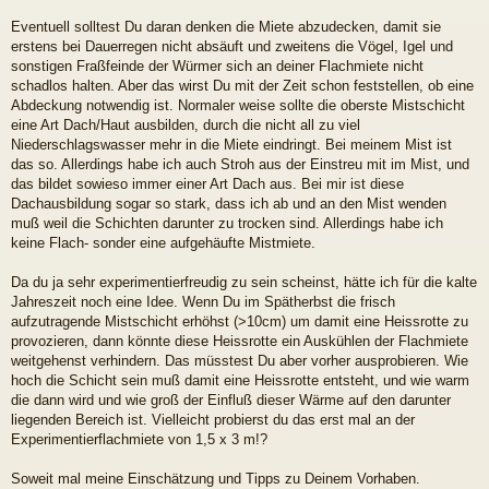
Eventuell solltest Du daran denken die Miete abzudecken, damit sie
erstens bei Dauerregen nicht absäuft und zweitens die Vögel, Igel und
sonstigen Fraßfeinde der Würmer sich an deiner Flachmiete nicht
schadlos halten. Aber das wirst Du mit der Zeit schon feststellen, ob eine
Abdeckung notwendig ist. Normaler weise sollte die oberste Mistschicht
eine Art Dach/Haut ausbilden, durch die nicht all zu viel
Niederschlagswasser mehr in die Miete eindringt. Bei meinem Mist ist
das so. Allerdings habe ich auch Stroh aus der Einstreu mit im Mist, und
das bildet sowieso immer einer Art Dach aus. Bei mir ist diese
Dachausbildung sogar so stark, dass ich ab und an den Mist wenden
muß weil die Schichten darunter zu trocken sind. Allerdings habe ich
keine Flach- sonder eine aufgehäufte Mistmiete.
Da du ja sehr experimentierfreudig zu sein scheinst, hätte ich für die kalte
Jahreszeit noch eine Idee. Wenn Du im Spätherbst die frisch
aufzutragende Mistschicht erhöhst (>10cm) um damit eine Heissrotte zu
provozieren, dann könnte diese Heissrotte ein Auskühlen der Flachmiete
weitgehenst verhindern. Das müsstest Du aber vorher ausprobieren. Wie
hoch die Schicht sein muß damit eine Heissrotte entsteht, und wie warm
die dann wird und wie groß der Einfluß dieser Wärme auf den darunter
liegenden Bereich ist. Vielleicht probierst du das erst mal an der
Experimentierflachmiete von 1,5 x 3 m!?
Soweit mal meine Einschätzung und Tipps zu Deinem Vorhaben.