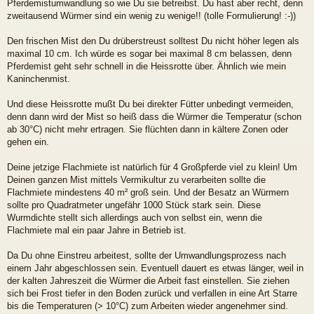
Pferdemistumwandlung so wie Du sie betreibst. Du hast aber recht, denn
zweitausend Würmer sind ein wenig zu wenige!! (tolle Formulierung! :-))
Den frischen Mist den Du drüberstreust solltest Du nicht höher legen als
maximal 10 cm. Ich würde es sogar bei maximal 8 cm belassen, denn
Pferdemist geht sehr schnell in die Heissrotte über. Ähnlich wie mein
Kaninchenmist.
Und diese Heissrotte mußt Du bei direkter Fütter unbedingt vermeiden,
denn dann wird der Mist so heiß dass die Würmer die Temperatur (schon
ab 30°C) nicht mehr ertragen. Sie flüchten dann in kältere Zonen oder
gehen ein.
Deine jetzige Flachmiete ist natürlich für 4 Großpferde viel zu klein! Um
Deinen ganzen Mist mittels Vermikultur zu verarbeiten sollte die
Flachmiete mindestens 40 m² groß sein. Und der Besatz an Würmern
sollte pro Quadratmeter ungefähr 1000 Stück stark sein. Diese
Wurmdichte stellt sich allerdings auch von selbst ein, wenn die
Flachmiete mal ein paar Jahre in Betrieb ist.
Da Du ohne Einstreu arbeitest, sollte der Umwandlungsprozess nach
einem Jahr abgeschlossen sein. Eventuell dauert es etwas länger, weil in
der kalten Jahreszeit die Würmer die Arbeit fast einstellen. Sie ziehen
sich bei Frost tiefer in den Boden zurück und verfallen in eine Art Starre
bis die Temperaturen (> 10°C) zum Arbeiten wieder angenehmer sind.