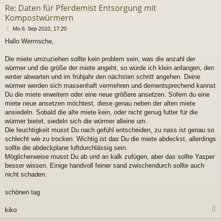
Re: Daten für Pferdemist Entsorgung mit
Kompostwürmern
B
Mo 6. Sep 2010, 17:20
e
Hallo Wermsche,
i
t
r
Die miete umzuziehen sollte kein problem sein, was die anzahl der
a
würmer und die größe der miete angeht, so würde ich klein anfangen, den
g
winter abwarten und im frühjahr den nächsten schritt angehen. Deine
würmer werden sich massenhaft vermehren und dementsprechend kannst
Du die miete erweitern oder eine neue größere ansetzen. Sofern du eine
miete neue ansetzen möchtest, diese genau neben der alten miete
ansiedeln. Sobald die alte miete kein, oder nicht genug futter für die
würmer bietet, siedeln sich die würmer alleine um.
Die feuchtigkeit musst Du nach gefühl entscheiden, zu nass ist genau so
schlecht wie zu trocken. Wichtig ist das Du die miete abdeckst, allerdings
sollte die abdeckplane luftdurchlässig sein.
Möglicherweise musst Du ab und an kalk zufügen, aber das sollte Yasper
besser wissen. Einige handvoll feiner sand zwischendurch sollte auch
nicht schaden.
schönen tag
kiko