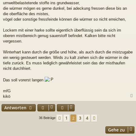
umweltbelastetende stoffe ins grundwasser,
die würmer mögen es gerne dunkel, bei adeckung fressen diese bis an
die oberfläche des mistes,
vögel oder sonstige fressfeinde können die würmer so nicht erreichen,
Lockern mit einer harke sollte eigentlich überflüssig sein da sich im
oberen mistbereich genug sauerstoff befindet. Kalken bitte nicht
vergessen.
Winterhart kann durch die größe und höhe, als auch durch die mistzugabe
ein wenig gesteuert werden. Wirds zu kalt ziehen sich die würmer in die
tiefe zurück. Es muss lediglich gewährleistet sein das der misthaufen
nicht durchfriert.
Das soll vorerst langen
mfG
kikö
c
Antworten
1
3
4
Vorherige
2
Nächste
36 Beiträge
Gehe zu