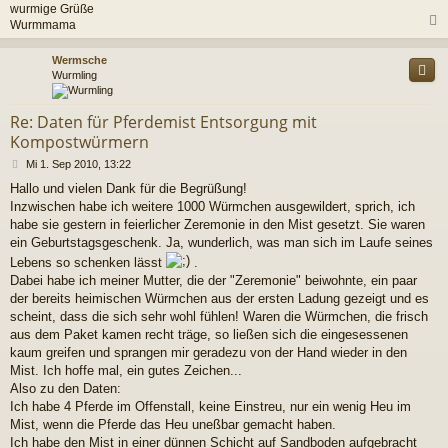
wurmige Grüße
Wurmmama
c
Wermsche
Wurmling
Re: Daten für Pferdemist Entsorgung mit
Kompostwürmern
B
Mi 1. Sep 2010, 13:22
e
Hallo und vielen Dank für die Begrüßung!
i
Inzwischen habe ich weitere 1000 Würmchen ausgewildert, sprich, ich
t
r
habe sie gestern in feierlicher Zeremonie in den Mist gesetzt. Sie waren
a
ein Geburtstagsgeschenk. Ja, wunderlich, was man sich im Laufe seines
g
Lebens so schenken lässt
.
Dabei habe ich meiner Mutter, die der "Zeremonie" beiwohnte, ein paar
der bereits heimischen Würmchen aus der ersten Ladung gezeigt und es
scheint, dass die sich sehr wohl fühlen! Waren die Würmchen, die frisch
aus dem Paket kamen recht träge, so ließen sich die eingesessenen
kaum greifen und sprangen mir geradezu von der Hand wieder in den
Mist. Ich hoffe mal, ein gutes Zeichen...
Also zu den Daten:
Ich habe 4 Pferde im Offenstall, keine Einstreu, nur ein wenig Heu im
Mist, wenn die Pferde das Heu uneßbar gemacht haben.
Ich habe den Mist in einer dünnen Schicht auf Sandboden aufgebracht