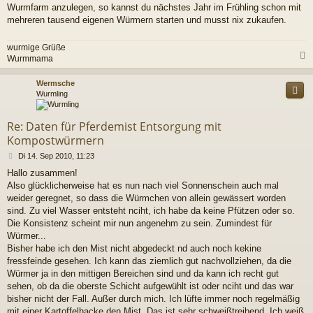
Wurmfarm anzulegen, so kannst du nächstes Jahr im Frühling schon mit
mehreren tausend eigenen Würmern starten und musst nix zukaufen.
wurmige Grüße
Wurmmama
c
Wermsche
Wurmling
Re: Daten für Pferdemist Entsorgung mit
Kompostwürmern
B
Di 14. Sep 2010, 11:23
e
Hallo zusammen!
i
Also glücklicherweise hat es nun nach viel Sonnenschein auch mal
t
r
weider geregnet, so dass die Würmchen von allein gewässert worden
a
sind. Zu viel Wasser entsteht nciht, ich habe da keine Pfützen oder so.
g
Die Konsistenz scheint mir nun angenehm zu sein. Zumindest für
Würmer...
Bisher habe ich den Mist nicht abgedeckt nd auch noch kekine
fressfeinde gesehen. Ich kann das ziemlich gut nachvollziehen, da die
Würmer ja in den mittigen Bereichen sind und da kann ich recht gut
sehen, ob da die oberste Schicht aufgewühlt ist oder nciht und das war
bisher nicht der Fall. Außer durch mich. Ich lüfte immer noch regelmäßig
mit einer Kartoffelhacke den Mist. Das ist sehr schweißtreibend. Ich weiß