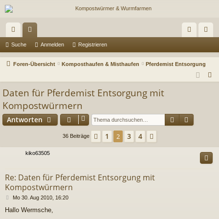
ch
or
n
eg
Suche
Anmelden
Registrieren
ne
en
m
ist
Foren-Übersicht
Komposthaufen & Misthaufen
Pferdemist Entsorgung
llz
el
rie
S
u
ug
de
re
Daten für Pferdemist Entsorgung mit
c
Kompostwürmern
riff
n
n
h
Suche
Erweiter
Antworten
e
1
3
4
Vorherige
2
Nächste
36 Beiträge
kiko63505
Re: Daten für Pferdemist Entsorgung mit
Kompostwürmern
B
Mo 30. Aug 2010, 16:20
e
Hallo Wermsche,
i