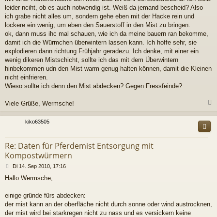
leider nciht, ob es auch notwendig ist. Weiß da jemand bescheid? Also
ich grabe nicht alles um, sondern gehe eben mit der Hacke rein und
lockere ein wenig, um eben den Sauerstoff in den Mist zu bringen.
ok, dann muss ihc mal schauen, wie ich da meine bauern ran bekomme,
damit ich die Würmchen überwintern lassen kann. Ich hoffe sehr, sie
explodieren dann richtung Frühjahr geradezu. Ich denke, mit einer ein
wenig dikeren Mistschicht, sollte ich das mit dem Überwintern
hinbekommen udn den Mist warm genug halten können, damit die Kleinen
nicht einfrieren.
Wieso sollte ich denn den Mist abdecken? Gegen Fressfeinde?
Viele Grüße, Wermsche!
c
kiko63505
Re: Daten für Pferdemist Entsorgung mit
Kompostwürmern
B
Di 14. Sep 2010, 17:16
e
Hallo Wermsche,
i
t
r
einige gründe fürs abdecken:
a
der mist kann an der oberfläche nicht durch sonne oder wind austrocknen,
g
der mist wird bei starkregen nicht zu nass und es versickern keine