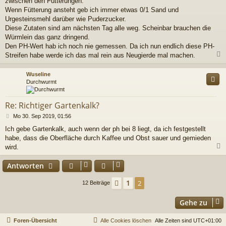
zwischen den Fütterungen.
a
Wenn Fütterung ansteht geb ich immer etwas 0/1 Sand und
g
Urgesteinsmehl darüber wie Puderzucker.
Diese Zutaten sind am nächsten Tag alle weg. Scheinbar brauchen die
Würmlein das ganz dringend.
Den PH-Wert hab ich noch nie gemessen. Da ich nun endlich diese PH-
Streifen habe werde ich das mal rein aus Neugierde mal machen.
c
Wuseline
Durchwurmt
Re: Richtiger Gartenkalk?
B
Mo 30. Sep 2019, 01:56
e
Ich gebe Gartenkalk, auch wenn der ph bei 8 liegt, da ich festgestellt
i
habe, dass die Oberfläche durch Kaffee und Obst sauer und gemieden
t
r
wird.
a
g
c
Antworten
1
Vorherige
2
12 Beiträge
Gehe zu
Foren-Übersicht
Alle Cookies löschen
Alle Zeiten sind
UTC+01:00