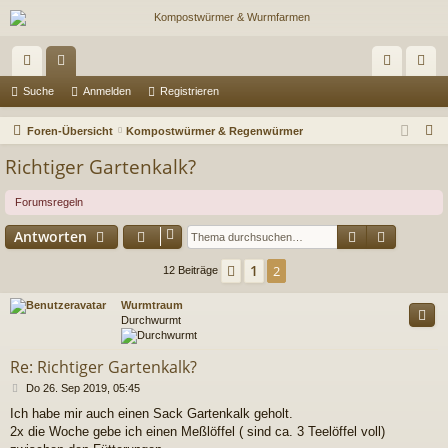
ch
or
n
eg
Suche
Anmelden
Registrieren
ne
en
m
ist
S
Foren-Übersicht
Kompostwürmer & Regenwürmer
llz
el
rie
u
Richtiger Gartenkalk?
c
ug
de
re
h
Forumsregeln
riff
n
n
e
Suche
Erweiter
Antworten
1
Vorherige
2
12 Beiträge
Wurmtraum
Durchwurmt
Re: Richtiger Gartenkalk?
B
Do 26. Sep 2019, 05:45
e
Ich habe mir auch einen Sack Gartenkalk geholt.
i
2x die Woche gebe ich einen Meßlöffel ( sind ca. 3 Teelöffel voll)
t
r