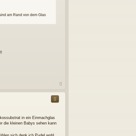
e
n
 sind am Rand von dem Glas
!!
N
a
c
h
o
b
e
ossubstrat in ein Einmachglas
n
er die kleinen Babys sehen kann
hlen sich denk ich Pudel wohl