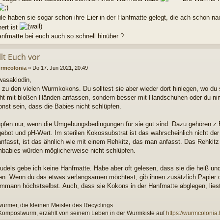
ile haben sie sogar schon ihre Eier in der Hanfmatte gelegt, die ach schon na
ert ist
anfmatte bei euch auch so schnell hinüber ?
llt Euch vor
rmcolonia
»
Do 17. Jun 2021, 20:49
wasakiodin,
e zu den vielen Wurmkokons. Du solltest sie aber wieder dort hinlegen, wo du
cht mit bloßen Händen anfassen, sondern besser mit Handschuhen oder du nimm
nst sein, dass die Babies nicht schlüpfen.
üpfen nur, wenn die Umgebungsbedingungen für sie gut sind. Dazu gehören z.B
gebot und pH-Wert. Im sterilen Kokossubstrat ist das wahrscheinlich nicht de
nfasst, ist das ähnlich wie mit einem Rehkitz, das man anfasst. Das Rehkitz
babies würden möglicherweise nicht schlüpfen.
dels gebe ich keine Hanfmatte. Habe aber oft gelesen, dass sie die heiß und 
en. Wenn du das etwas verlangsamen möchtest, gib ihnen zusätzlich Papier o
mann höchstselbst. Auch, dass sie Kokons in der Hanfmatte abglegen, liest
rmer, die kleinen Meister des Recyclings.
 Kompostwurm, erzählt von seinem Leben in der Wurmkiste auf
https://wurmcolonia