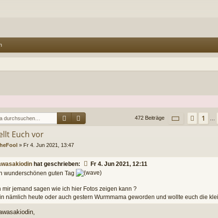
n
Suche
Erweiterte Suche
Seite
44
v
1
Vorhe
472 Beiträge
…
ellt Euch vor
heFool
»
Fr 4. Jun 2021, 13:47
wasakiodin
hat geschrieben:
Fr 4. Jun 2021, 12:11
n wunderschönen guten Tag
 mir jemand sagen wie ich hier Fotos zeigen kann ?
bin nämlich heute oder auch gestern Wurmmama geworden und wollte euch die kl
awasakiodin,