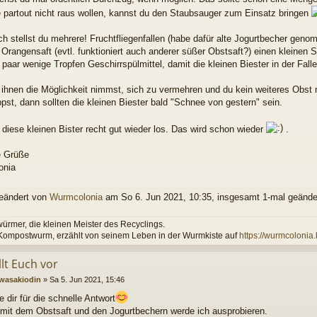
 partout nicht raus wollen, kannst du den Staubsauger zum Einsatz bringen
ich stellst du mehrere! Fruchtfliegenfallen (habe dafür alte Jogurtbecher ge
n Orangensaft (evtl. funktioniert auch anderer süßer Obstsaft?) einen kleinen
 paar wenige Tropfen Geschirrspülmittel, damit die kleinen Biester in der Fall
ihnen die Möglichkeit nimmst, sich zu vermehren und du kein weiteres Obst m
pst, dann sollten die kleinen Biester bald "Schnee von gestern" sein.
diese kleinen Bister recht gut wieder los. Das wird schon wieder
.
e Grüße
onia
geändert von
Wurmcolonia
am So 6. Jun 2021, 10:35, insgesamt 1-mal geände
rmer, die kleinen Meister des Recyclings.
 Kompostwurm, erzählt von seinem Leben in der Wurmkiste auf
https://wurmcolonia
llt Euch vor
wasakiodin
»
Sa 5. Jun 2021, 15:46
 dir für die schnelle Antwort
 mit dem Obstsaft und den Jogurtbechern werde ich ausprobieren.