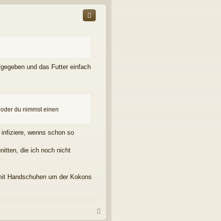
c
h
o
b
e
n
fgegeben und das Futter einfach
 oder du nimmst einen
infiziere, wenns schon so
itten, die ich noch nicht
r mit Handschuhen um der Kokons
N
a