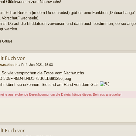
 mal Glückwunsch zum Nachwuchs!
em Editor Bereich (in dem Du schreibst) gibt es eine Funktion „Dateianhänge“ 
& Vorschau“ wechseln).
nnst Du auf die Bilddateien verweisen und dann auch bestimmen, ob sie ange
gt werden.
e Grüße
llt Euch vor
wasakiodin
»
Fr 4. Jun 2021, 15:03
So wie versprochen die Fotos vom Nachwuchs
D-3D9F-45D4-B4D1-73B6EB891296.jpeg
e ihr könnt sie erkennen. Sie sind am Rand von dem Glas
keine ausreichende Berechtigung, um die Dateianhänge dieses Beitrags anzusehen.
llt Euch vor