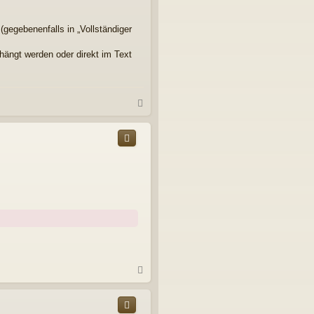
(gegebenenfalls in „Vollständiger
hängt werden oder direkt im Text
N
a
c
h
o
b
e
n
N
a
c
h