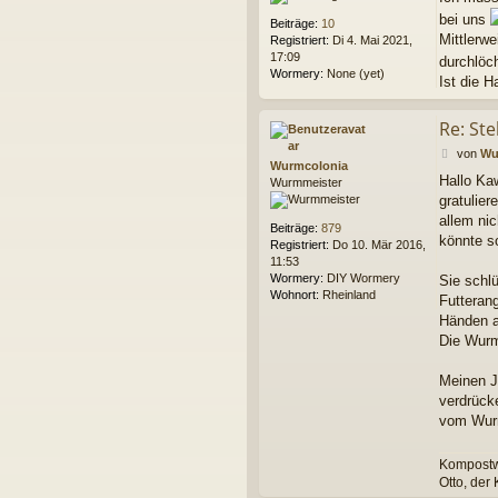
bei uns
Beiträge:
10
Mittlerwe
Registriert:
Di 4. Mai 2021,
17:09
durchlöch
Wormery:
None (yet)
Ist die H
Re: Ste
B
von
Wu
Wurmcolonia
e
Hallo Ka
Wurmmeister
i
gratulier
t
r
allem ni
Beiträge:
879
a
könnte so
Registriert:
Do 10. Mär 2016,
g
11:53
Wormery:
DIY Wormery
Sie schl
Wohnort:
Rheinland
Futteran
Händen a
Die Wurm
Meinen Ju
verdrück
vom Wurm
Kompostwü
Otto, der