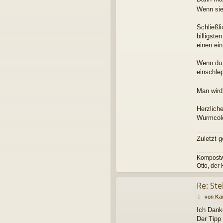
Wenn sie
Schließl
billigste
einen ein
Wenn du 
einschlep
Man wird 
Herzlich
Wurmcol
Zuletzt 
Kompostwü
Otto, der
Re: Ste
B
von
Ka
e
Ich Danke
i
Der Tipp
t