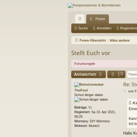
Foren
ch
Suche
Anmelden
Registriere
ne
Foren-Übersicht
Alles andere
llz
Stellt Euch vor
ug
Forumsregeln
riff
Antworten
Re: St
TheFool
B
von
T
Schon länger dabei
e
i
Ka
t
Beiträge:
91
Eine
r
Registriert:
Sa 10. Apr 2021,
a
09:25
g
Kann
Wormery:
DIY Wormery
Ich 
Wohnort:
Munich
Hallo K