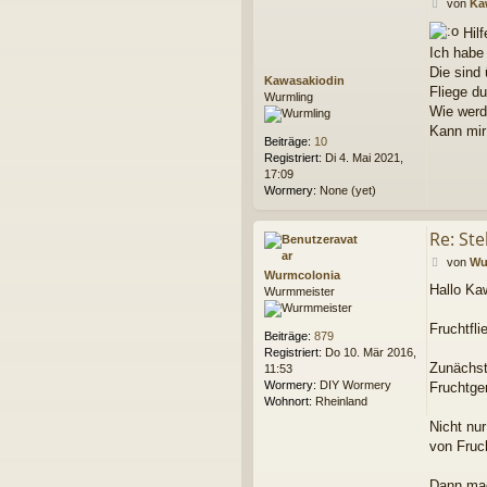
B
von
Ka
e
Hilf
i
Ich habe 
t
r
Die sind
Kawasakiodin
a
Fliege d
Wurmling
g
Wie werde
Kann mir 
Beiträge:
10
Registriert:
Di 4. Mai 2021,
17:09
Wormery:
None (yet)
Re: Ste
B
von
Wu
Wurmcolonia
e
Hallo Ka
Wurmmeister
i
t
r
Fruchtfl
Beiträge:
879
a
Registriert:
Do 10. Mär 2016,
g
Zunächst
11:53
Wormery:
DIY Wormery
Fruchtge
Wohnort:
Rheinland
Nicht nu
von Fruch
Dann mac