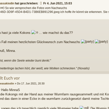
asakiodin
hat geschrieben:
Fr 4. Jun 2021, 15:03
So wie versprochen die Fotos vom Nachwuchs
46D-3D9F-45D4-B4D1-73B6EB891296.jpeg ich hoffe ihr könnt sie erkennen. Sie
u hast ja viele Kokons
... wie machst du das??
n Fall meinen herzlichsten Glückwunsch zum Nachwuchs
ruß, Minna.
 ist, wenn die Seele wieder bunt denkt."
etterlinge lachen hört, der weiß, wie Wolken schmecken." (Novalis)
llt Euch vor
wasakiodin
»
Do 17. Jun 2021, 20:30
Hallo MinnaS
 die Kokongs mit der Hand aus meiner Wurmfarm rausgesammerlt und mit Kok
und das dann in einer Ecke in die wurmfarm zurückgesetzt damit meine Tocht
 sagen das ich tasechlich ziemlich viele Wurmeier habe
Die Wurmis fü