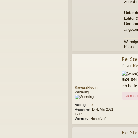
zuerst
Unter d
Editor 
Dort ka
angezei
Wurmig
Klaus
Re: Ste
B
von
Ka
e
i
952E046
t
r
ich hoff
Kawasakiodin
a
Wurmling
g
Du hast 
Beiträge:
10
Registriert:
Di 4. Mai 2021,
17:09
Wormery:
None (yet)
Re: Ste