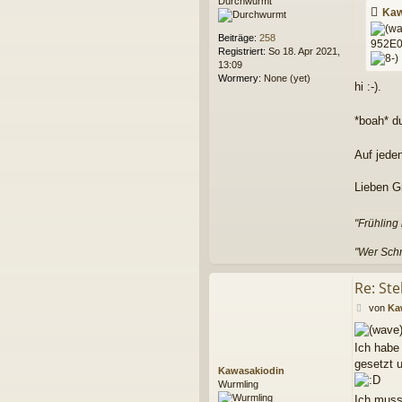
Durchwurmt
i
Kaw
t
r
Beiträge:
258
952E0
a
Registriert:
So 18. Apr 2021,
g
13:09
Wormery:
None (yet)
hi :-).
*boah* d
Auf jede
Lieben G
"Frühling
"Wer Schm
Re: Ste
B
von
Ka
e
i
Ich habe
t
r
gesetzt 
Kawasakiodin
a
Wurmling
g
Ich muss