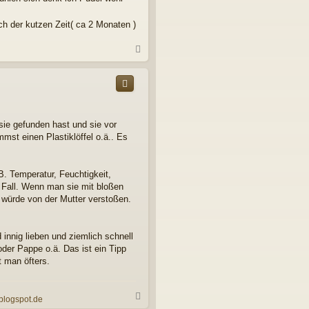
ch der kutzen Zeit( ca 2 Monaten )
N
a
c
h
o
b
e
 sie gefunden hast und sie vor
n
st einen Plastiklöffel o.ä.. Es
. Temperatur, Feuchtigkeit,
r Fall. Wenn man sie mit bloßen
 würde von der Mutter verstoßen.
innig lieben und ziemlich schnell
der Pappe o.ä. Das ist ein Tipp
 man öfters.
N
.blogspot.de
a