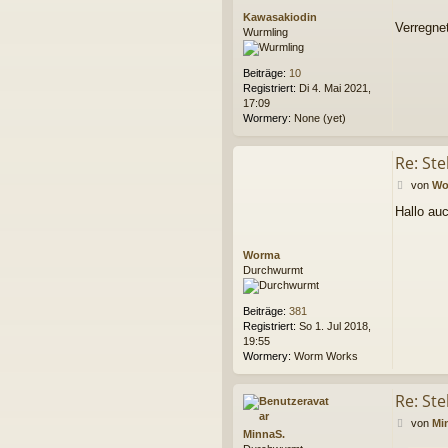
r
Kawasakiodin
a
Verregne
Wurmling
g
Beiträge:
10
Registriert:
Di 4. Mai 2021,
17:09
Wormery:
None (yet)
Re: Ste
B
von
Wo
e
Hallo au
i
t
r
Worma
a
Durchwurmt
g
Beiträge:
381
Registriert:
So 1. Jul 2018,
19:55
Wormery:
Worm Works
Re: Ste
B
von
Mi
MinnaS.
e