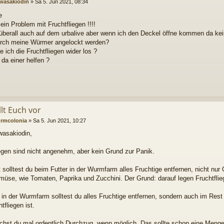
wasakiodin
»
Sa 5. Jun 2021, 08:34
e
ein Problem mit Fruchtfliegen !!!!
 überall auch auf dem urbalive aber wenn ich den Deckel öffne kommen da kein
urch meine Würmer angelockt werden?
 ich die Fruchtfliegen wider los ?
da einer helfen ?
llt Euch vor
rmcolonia
»
Sa 5. Jun 2021, 10:27
wasakiodin,
iegen sind nicht angenehm, aber kein Grund zur Panik.
 solltest du beim Futter in der Wurmfarm alles Fruchtige entfernen, nicht nur
müse, wie Tomaten, Paprika und Zucchini. Der Grund: darauf legen Fruchtflieg
r in der Wurmfarm solltest du alles Fruchtige entfernen, sondern auch im Res
tfliegen ist.
hst du mal ordentlich Durchzug, wenn möglich. Das sollte schon eine Menge 