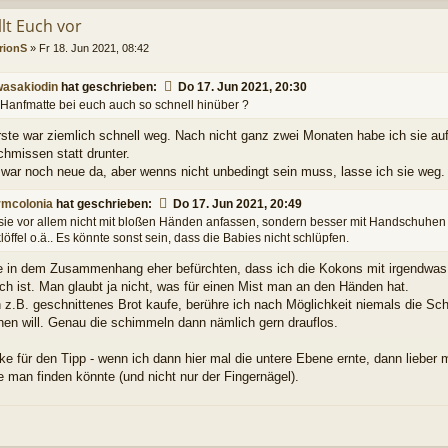
llt Euch vor
rionS
»
Fr 18. Jun 2021, 08:42
asakiodin
hat geschrieben:
Do 17. Jun 2021, 20:30
e Hanfmatte bei euch auch so schnell hinüber ?
erste war ziemlich schnell weg. Nach nicht ganz zwei Monaten habe ich sie au
chmissen statt drunter.
zwar noch neue da, aber wenns nicht unbedingt sein muss, lasse ich sie weg.
mcolonia
hat geschrieben:
Do 17. Jun 2021, 20:49
 sie vor allem nicht mit bloßen Händen anfassen, sondern besser mit Handschuhen
klöffel o.ä.. Es könnte sonst sein, dass die Babies nicht schlüpfen.
e in dem Zusammenhang eher befürchten, dass ich die Kokons mit irgendwas 
ch ist. Man glaubt ja nicht, was für einen Mist man an den Händen hat.
z.B. geschnittenes Brot kaufe, berühre ich nach Möglichkeit niemals die Schn
hen will. Genau die schimmeln dann nämlich gern drauflos.
ke für den Tipp - wenn ich dann hier mal die untere Ebene ernte, dann liebe
ie man finden könnte (und nicht nur der Fingernägel).