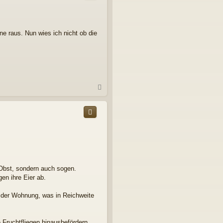
o
b
e
n
e raus. Nun wies ich nicht ob die
N
a
c
h
o
b
e
n
 Obst, sondern auch sogen.
en ihre Eier ab.
t der Wohnung, was in Reichweite
Fruchtfliegen hinausbefördern.