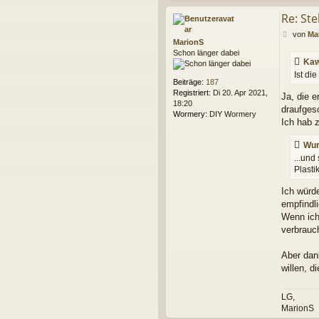
Re: Ste
B
von
Ma
MarionS
e
Schon länger dabei
i
Kaw
t
Ist di
r
Beiträge:
187
a
Registriert:
Di 20. Apr 2021,
Ja, die 
g
18:20
draufges
Wormery:
DIY Wormery
Ich hab 
Wur
...und
Plasti
Ich würd
empfindli
Wenn ich 
verbrauc
Aber dan
willen, d
LG,
MarionS