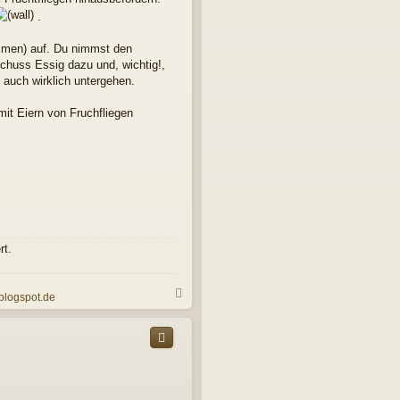
.
nommen) auf. Du nimmst den
 Schuss Essig dazu und, wichtig!,
e auch wirklich untergehen.
it Eiern von Fruchfliegen
rt.
N
.blogspot.de
a
c
h
o
b
e
n