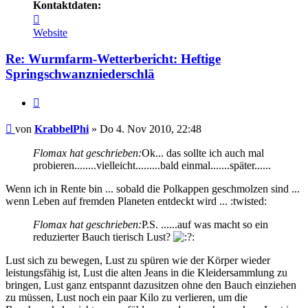
Kontaktdaten:
Kontaktdaten
von
Website
KrabbelPhi
Re: Wurmfarm-Wetterbericht: Heftige
Springschwanzniederschlä
Zitieren
Beitrag
von
KrabbelPhi
»
Do 4. Nov 2010, 22:48
Flomax hat geschrieben:
Ok... das sollte ich auch mal
probieren........vielleicht.........bald einmal.......später......
Wenn ich in Rente bin ... sobald die Polkappen geschmolzen sind ...
wenn Leben auf fremden Planeten entdeckt wird ... :twisted:
Flomax hat geschrieben:
P.S. ......auf was macht so ein
reduzierter Bauch tierisch Lust?
Lust sich zu bewegen, Lust zu spüren wie der Körper wieder
leistungsfähig ist, Lust die alten Jeans in die Kleidersammlung zu
bringen, Lust ganz entspannt dazusitzen ohne den Bauch einziehen
zu müssen, Lust noch ein paar Kilo zu verlieren, um die