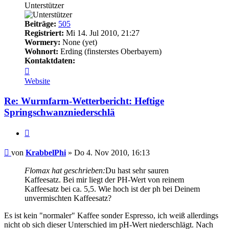
Unterstützer
Beiträge:
505
Registriert:
Mi 14. Jul 2010, 21:27
Wormery:
None (yet)
Wohnort:
Erding (finsterstes Oberbayern)
Kontaktdaten:
Kontaktdaten
von
Website
KrabbelPhi
Re: Wurmfarm-Wetterbericht: Heftige
Springschwanzniederschlä
Zitieren
Beitrag
von
KrabbelPhi
»
Do 4. Nov 2010, 16:13
Flomax hat geschrieben:
Du hast sehr sauren
Kaffeesatz. Bei mir liegt der PH-Wert von reinem
Kaffeesatz bei ca. 5,5. Wie hoch ist der ph bei Deinem
unvermischten Kaffeesatz?
Es ist kein "normaler" Kaffee sonder Espresso, ich weiß allerdings
nicht ob sich dieser Unterschied im pH-Wert niederschlägt. Nach