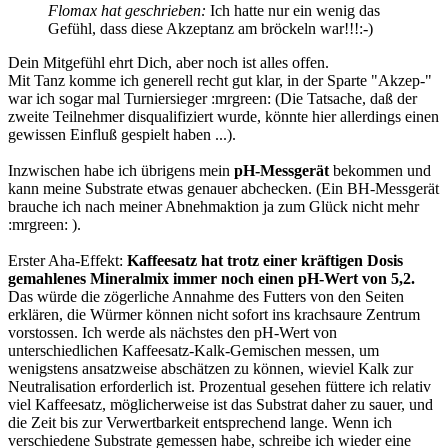
Flomax hat geschrieben:
Ich hatte nur ein wenig das
Gefühl, dass diese Akzeptanz am bröckeln war!!!:-)
Dein Mitgefühl ehrt Dich, aber noch ist alles offen.
Mit Tanz komme ich generell recht gut klar, in der Sparte "Akzep-"
war ich sogar mal Turniersieger :mrgreen: (Die Tatsache, daß der
zweite Teilnehmer disqualifiziert wurde, könnte hier allerdings einen
gewissen Einfluß gespielt haben ...).
Inzwischen habe ich übrigens mein
pH-Messgerät
bekommen und
kann meine Substrate etwas genauer abchecken. (Ein BH-Messgerät
brauche ich nach meiner Abnehmaktion ja zum Glück nicht mehr
:mrgreen: ).
Erster Aha-Effekt:
Kaffeesatz hat trotz einer kräftigen Dosis
gemahlenes Mineralmix immer noch einen pH-Wert von 5,2.
Das würde die zögerliche Annahme des Futters von den Seiten
erklären, die Würmer können nicht sofort ins krachsaure Zentrum
vorstossen. Ich werde als nächstes den pH-Wert von
unterschiedlichen Kaffeesatz-Kalk-Gemischen messen, um
wenigstens ansatzweise abschätzen zu können, wieviel Kalk zur
Neutralisation erforderlich ist. Prozentual gesehen füttere ich relativ
viel Kaffeesatz, möglicherweise ist das Substrat daher zu sauer, und
die Zeit bis zur Verwertbarkeit entsprechend lange. Wenn ich
verschiedene Substrate gemessen habe, schreibe ich wieder eine