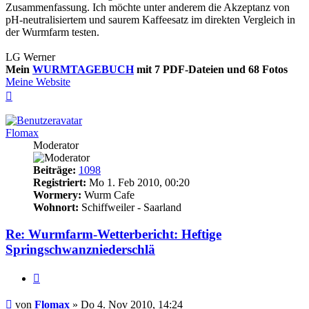
Zusammenfassung. Ich möchte unter anderem die Akzeptanz von
pH-neutralisiertem und saurem Kaffeesatz im direkten Vergleich in
der Wurmfarm testen.
LG Werner
Mein
WURMTAGEBUCH
mit 7 PDF-Dateien und 68 Fotos
Meine Website
Nach
oben
Flomax
Moderator
Beiträge:
1098
Registriert:
Mo 1. Feb 2010, 00:20
Wormery:
Wurm Cafe
Wohnort:
Schiffweiler - Saarland
Re: Wurmfarm-Wetterbericht: Heftige
Springschwanzniederschlä
Zitieren
Beitrag
von
Flomax
»
Do 4. Nov 2010, 14:24