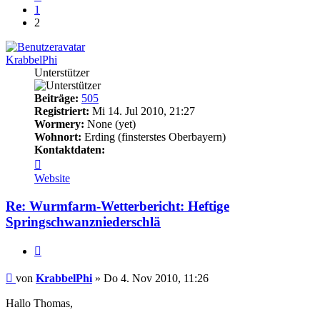
1
2
KrabbelPhi
Unterstützer
Beiträge:
505
Registriert:
Mi 14. Jul 2010, 21:27
Wormery:
None (yet)
Wohnort:
Erding (finsterstes Oberbayern)
Kontaktdaten:
Kontaktdaten
von
Website
KrabbelPhi
Re: Wurmfarm-Wetterbericht: Heftige
Springschwanzniederschlä
Zitieren
Beitrag
von
KrabbelPhi
»
Do 4. Nov 2010, 11:26
Hallo Thomas,