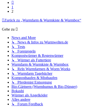
Vorherige
1
2
Zurück zu „Wurmfarm & Wurmkiste & Wurmbox“
Gehe zu
News and More
↳ News & Infos zu Wurmwelten.de
↳ Tests
↳ Forenregeln
Kompostwürmer & Regenwürmer
↳ Würmer als Futtertiere
Wurmfarm & Wurmkiste & Wurmbox
↳ Reln Wurmfarmen & Worm Works
↳ Wurmfarm Tagebücher
Komposthaufen & Misthaufen
↳ Pferdemist Entsorgung
Bio-Gärtnern (Wurmhumus & Bio-Dünger)
Bokashi
Würmer als Angelköder
Alles andere
↳ Forum Feedback