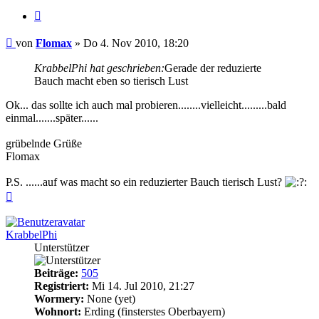
Zitieren
Beitrag
von
Flomax
»
Do 4. Nov 2010, 18:20
KrabbelPhi hat geschrieben:
Gerade der reduzierte
Bauch macht eben so tierisch Lust
Ok... das sollte ich auch mal probieren........vielleicht.........bald
einmal.......später......
grübelnde Grüße
Flomax
P.S. ......auf was macht so ein reduzierter Bauch tierisch Lust?
Nach
oben
KrabbelPhi
Unterstützer
Beiträge:
505
Registriert:
Mi 14. Jul 2010, 21:27
Wormery:
None (yet)
Wohnort:
Erding (finsterstes Oberbayern)