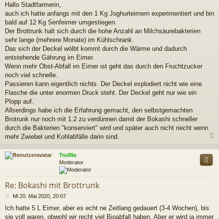
Hallo Stadtfarmerin,
i
auch ich hatte anfangs mit den 1 Kg Joghurteimern experimentiert und bin
t
r
bald auf 12 Kg Senfeimer umgestiegen.
a
Der Brottrunk halt sich durch die hohe Anzahl an Milchsäurebakterien
g
sehr lange (mehrere Monate) im Kühlschrank.
Das sich der Deckel wölbt kommt durch die Wärme und dadurch
entstehende Gährung im Eimer.
Wenn mehr Obst-Abfall im Eimer ist geht das durch den Fruchtzucker
noch viel schnelle.
Passieren kann eigentlich nichts. Der Deckel explodiert nicht wie eine
Flasche die unter enormen Druck steht. Der Deckel geht nur wie ein
Plopp auf.
Allserdings habe ich die Erfahrung gemacht, den selbstgemachten
Brotrunk nur noch mit 1:2 zu verdünnen damit der Bokashi schneller
durch die Bakterien "konserviert" wird und später auch nicht riecht wenn
mehr Zwiebel und Kohlabfälle darin sind.
c
Trulllla
Moderator
Re: Bokashi mit Brottrunk
B
Mi 20. Mai 2020, 20:07
e
Ich hatte 5 L Eimer, aber es echt ne Zeitlang gedauert (3-4 Wochen), bis
i
sie voll waren, obwohl wir recht viel Bioabfall haben. Aber er wird ja immer
t