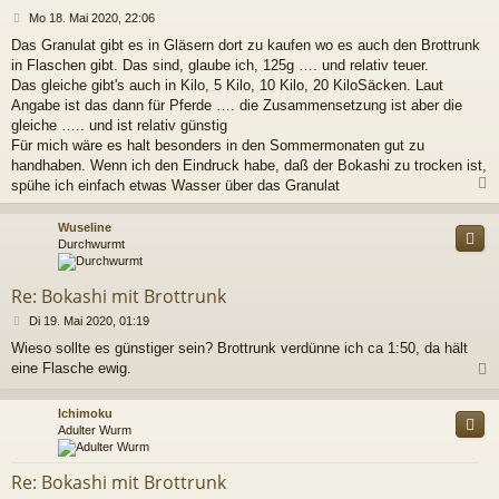
B
Mo 18. Mai 2020, 22:06
e
Das Granulat gibt es in Gläsern dort zu kaufen wo es auch den Brottrunk
i
in Flaschen gibt. Das sind, glaube ich, 125g …. und relativ teuer.
t
r
Das gleiche gibt's auch in Kilo, 5 Kilo, 10 Kilo, 20 KiloSäcken. Laut
a
Angabe ist das dann für Pferde …. die Zusammensetzung ist aber die
g
gleiche ….. und ist relativ günstig
Für mich wäre es halt besonders in den Sommermonaten gut zu
handhaben. Wenn ich den Eindruck habe, daß der Bokashi zu trocken ist,
spühe ich einfach etwas Wasser über das Granulat
c
Wuseline
Durchwurmt
Re: Bokashi mit Brottrunk
B
Di 19. Mai 2020, 01:19
e
Wieso sollte es günstiger sein? Brottrunk verdünne ich ca 1:50, da hält
i
eine Flasche ewig.
t
r
a
c
Ichimoku
g
Adulter Wurm
Re: Bokashi mit Brottrunk