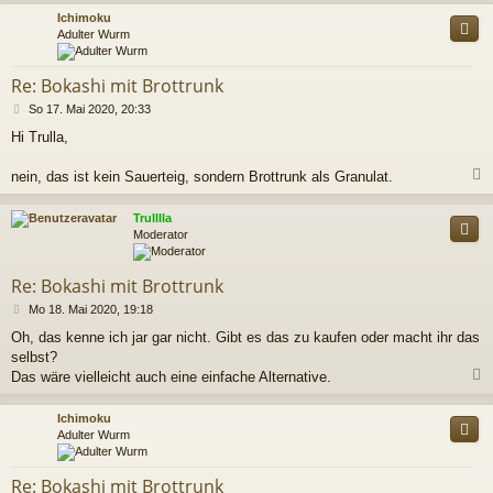
c
Ichimoku
Adulter Wurm
Re: Bokashi mit Brottrunk
B
So 17. Mai 2020, 20:33
e
Hi Trulla,
i
t
r
nein, das ist kein Sauerteig, sondern Brottrunk als Granulat.
a
g
c
Trulllla
Moderator
Re: Bokashi mit Brottrunk
B
Mo 18. Mai 2020, 19:18
e
Oh, das kenne ich jar gar nicht. Gibt es das zu kaufen oder macht ihr das
i
selbst?
t
r
Das wäre vielleicht auch eine einfache Alternative.
a
g
c
Ichimoku
Adulter Wurm
Re: Bokashi mit Brottrunk