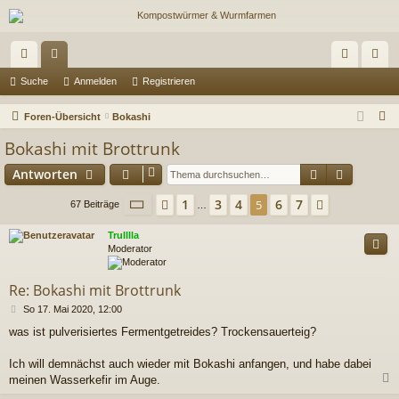
ch
or
n
eg
Suche
Anmelden
Registrieren
ne
en
m
ist
S
Foren-Übersicht
Bokashi
llz
el
rie
u
Bokashi mit Brottrunk
c
ug
de
re
Suche
Erweiter
Antworten
h
riff
n
n
e
Seite
5
von
7
1
3
4
6
7
Vorherige
5
Nächste
67 Beiträge
…
Trulllla
Moderator
Re: Bokashi mit Brottrunk
B
So 17. Mai 2020, 12:00
e
was ist pulverisiertes Fermentgetreides? Trockensauerteig?
i
t
r
Ich will demnächst auch wieder mit Bokashi anfangen, und habe dabei
a
meinen Wasserkefir im Auge.
g