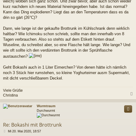
weich) wölben sich ganz schön. Und zwar bevor, aber auch schon wieder
kurz nachdem ich neues Material hineingegeben habe. Ist das normal?
Kann das Ding explodieren? Liegt das an den Temperaturen dass es da
drin so gärt (26°C)?
Dann, wie lange ist der gekaufte Brottrunk im Kühlschrank denn wirklich
haltbar? Wie Ichimoku schon schrieb, sollte man den innerhalb von 8
Tagen verbrauchen. Also so stehts auf dem Etikett hinten drauf.
Wuseline, du schreibst aber, so eine Flasche hält lange. Wie lange? Und
wie oft sollte ich den verdünnten Brottrunk in der Sprühflasche
austauschen?
Geht Bokashi auch in 1 Liter Eimerchen? Von denen hätte ich nämlich
noch 3 Stück hier rumstehen, so kleine Yoghurteimer ausm Supermarkt,
mit dicht verschließbarem Deckel.
Viele Grüße
Christina
c
Wurmtraum
Durchwurmt
Re: Bokashi mit Brottrunk
B
Mi 20. Mai 2020, 18:57
e