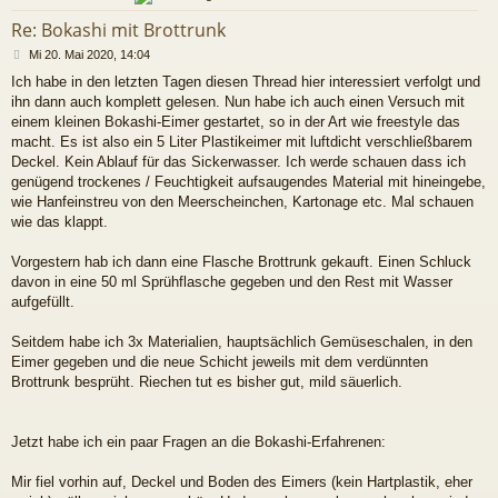
Re: Bokashi mit Brottrunk
B
Mi 20. Mai 2020, 14:04
e
Ich habe in den letzten Tagen diesen Thread hier interessiert verfolgt und
i
ihn dann auch komplett gelesen. Nun habe ich auch einen Versuch mit
t
r
einem kleinen Bokashi-Eimer gestartet, so in der Art wie freestyle das
a
macht. Es ist also ein 5 Liter Plastikeimer mit luftdicht verschließbarem
g
Deckel. Kein Ablauf für das Sickerwasser. Ich werde schauen dass ich
genügend trockenes / Feuchtigkeit aufsaugendes Material mit hineingebe,
wie Hanfeinstreu von den Meerscheinchen, Kartonage etc. Mal schauen
wie das klappt.
Vorgestern hab ich dann eine Flasche Brottrunk gekauft. Einen Schluck
davon in eine 50 ml Sprühflasche gegeben und den Rest mit Wasser
aufgefüllt.
Seitdem habe ich 3x Materialien, hauptsächlich Gemüseschalen, in den
Eimer gegeben und die neue Schicht jeweils mit dem verdünnten
Brottrunk besprüht. Riechen tut es bisher gut, mild säuerlich.
Jetzt habe ich ein paar Fragen an die Bokashi-Erfahrenen:
Mir fiel vorhin auf, Deckel und Boden des Eimers (kein Hartplastik, eher