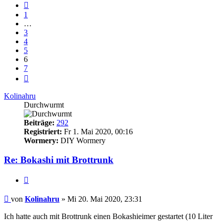
Vorherige
1
…
3
4
5
6
7
Nächste
Kolinahru
Durchwurmt
Beiträge:
292
Registriert:
Fr 1. Mai 2020, 00:16
Wormery:
DIY Wormery
Re: Bokashi mit Brottrunk
Zitieren
Beitrag
von
Kolinahru
»
Mi 20. Mai 2020, 23:31
Ich hatte auch mit Brottrunk einen Bokashieimer gestartet (10 Liter