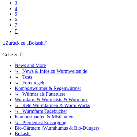
3
4
5
6
7
Nächste
Zurück zu „Bokashi“
Gehe zu
News and More
↳ News & Infos zu Wurmwelten.de
↳ Tests
↳ Forenregeln
Kompostwürmer & Regenwürmer
↳ Würmer als Futtertiere
Wurmfarm & Wurmkiste & Wurmbox
↳ Reln Wurmfarmen & Worm Works
↳ Wurmfarm Tagebücher
Komposthaufen & Misthaufen
↳ Pferdemist Entsorgung
Bio-Gärtnern (Wurmhumus & Bio-Dünger)
Bokashi