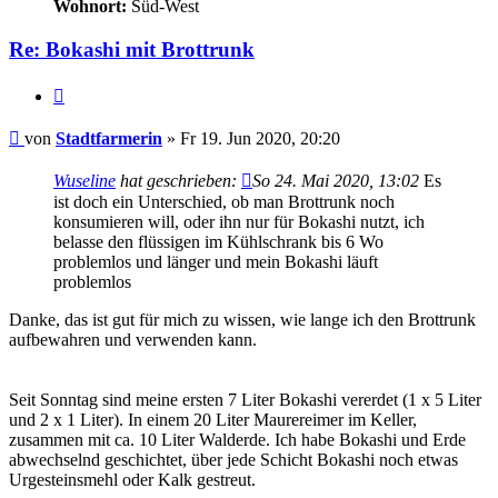
Wohnort:
Süd-West
Re: Bokashi mit Brottrunk
Zitieren
Beitrag
von
Stadtfarmerin
»
Fr 19. Jun 2020, 20:20
Wuseline
hat geschrieben:
So 24. Mai 2020, 13:02
Es
ist doch ein Unterschied, ob man Brottrunk noch
konsumieren will, oder ihn nur für Bokashi nutzt, ich
belasse den flüssigen im Kühlschrank bis 6 Wo
problemlos und länger und mein Bokashi läuft
problemlos
Danke, das ist gut für mich zu wissen, wie lange ich den Brottrunk
aufbewahren und verwenden kann.
Seit Sonntag sind meine ersten 7 Liter Bokashi vererdet (1 x 5 Liter
und 2 x 1 Liter). In einem 20 Liter Maurereimer im Keller,
zusammen mit ca. 10 Liter Walderde. Ich habe Bokashi und Erde
abwechselnd geschichtet, über jede Schicht Bokashi noch etwas
Urgesteinsmehl oder Kalk gestreut.