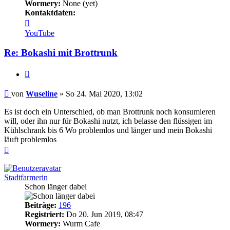
Wormery:
None (yet)
Kontaktdaten:
Kontaktdaten
von
YouTube
Wuseline
Re: Bokashi mit Brottrunk
Zitieren
Beitrag
von
Wuseline
»
So 24. Mai 2020, 13:02
Es ist doch ein Unterschied, ob man Brottrunk noch konsumieren
will, oder ihn nur für Bokashi nutzt, ich belasse den flüssigen im
Kühlschrank bis 6 Wo problemlos und länger und mein Bokashi
läuft problemlos
Nach
oben
Stadtfarmerin
Schon länger dabei
Beiträge:
196
Registriert:
Do 20. Jun 2019, 08:47
Wormery:
Wurm Cafe