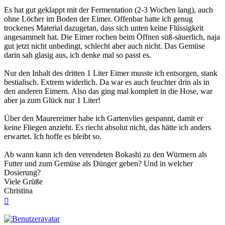
Es hat gut geklappt mit der Fermentation (2-3 Wochen lang), auch
ohne Löcher im Boden der Eimer. Offenbar hatte ich genug
trockenes Material dazugetan, dass sich unten keine Flüssigkeit
angesammelt hat. Die Eimer rochen beim Öffnen süß-säuerlich, naja
gut jetzt nicht unbedingt, schlecht aber auch nicht. Das Gemüse
darin sah glasig aus, ich denke mal so passt es.
Nur den Inhalt des dritten 1 Liter Eimer musste ich entsorgen, stank
bestialisch. Extrem widerlich. Da war es auch feuchter drin als in
den anderen Eimern. Also das ging mal komplett in die Hose, war
aber ja zum Glück nur 1 Liter!
Über den Maurereimer habe ich Gartenvlies gespannt, damit er
keine Fliegen anzieht. Es riecht absolut nicht, das hätte ich anders
erwartet. Ich hoffe es bleibt so.
Ab wann kann ich den verendeten Bokashi zu den Würmern als
Futter und zum Gemüse als Dünger geben? Und in welcher
Dosierung?
Viele Grüße
Christina
Nach
oben