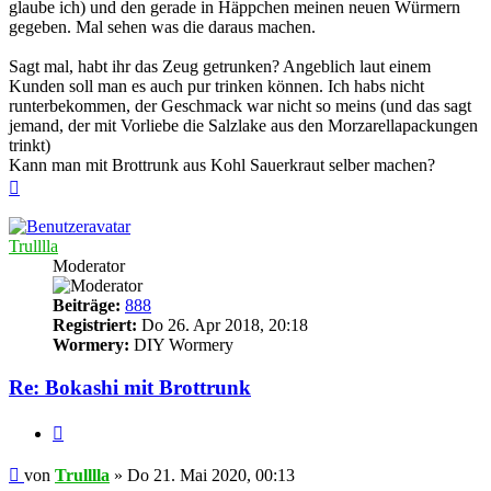
glaube ich) und den gerade in Häppchen meinen neuen Würmern
gegeben. Mal sehen was die daraus machen.
Sagt mal, habt ihr das Zeug getrunken? Angeblich laut einem
Kunden soll man es auch pur trinken können. Ich habs nicht
runterbekommen, der Geschmack war nicht so meins (und das sagt
jemand, der mit Vorliebe die Salzlake aus den Morzarellapackungen
trinkt)
Kann man mit Brottrunk aus Kohl Sauerkraut selber machen?
Nach
oben
Trulllla
Moderator
Beiträge:
888
Registriert:
Do 26. Apr 2018, 20:18
Wormery:
DIY Wormery
Re: Bokashi mit Brottrunk
Zitieren
Beitrag
von
Trulllla
»
Do 21. Mai 2020, 00:13