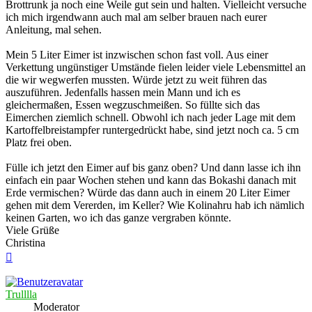
Brottrunk ja noch eine Weile gut sein und halten. Vielleicht versuche
ich mich irgendwann auch mal am selber brauen nach eurer
Anleitung, mal sehen.
Mein 5 Liter Eimer ist inzwischen schon fast voll. Aus einer
Verkettung ungünstiger Umstände fielen leider viele Lebensmittel an
die wir wegwerfen mussten. Würde jetzt zu weit führen das
auszuführen. Jedenfalls hassen mein Mann und ich es
gleichermaßen, Essen wegzuschmeißen. So füllte sich das
Eimerchen ziemlich schnell. Obwohl ich nach jeder Lage mit dem
Kartoffelbreistampfer runtergedrückt habe, sind jetzt noch ca. 5 cm
Platz frei oben.
Fülle ich jetzt den Eimer auf bis ganz oben? Und dann lasse ich ihn
einfach ein paar Wochen stehen und kann das Bokashi danach mit
Erde vermischen? Würde das dann auch in einem 20 Liter Eimer
gehen mit dem Vererden, im Keller? Wie Kolinahru hab ich nämlich
keinen Garten, wo ich das ganze vergraben könnte.
Viele Grüße
Christina
Nach
oben
Trulllla
Moderator