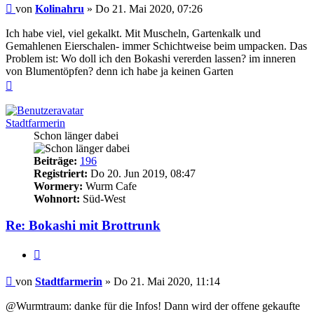
Beitrag
von
Kolinahru
»
Do 21. Mai 2020, 07:26
Ich habe viel, viel gekalkt. Mit Muscheln, Gartenkalk und
Gemahlenen Eierschalen- immer Schichtweise beim umpacken. Das
Problem ist: Wo doll ich den Bokashi vererden lassen? im inneren
von Blumentöpfen? denn ich habe ja keinen Garten
Nach
oben
Stadtfarmerin
Schon länger dabei
Beiträge:
196
Registriert:
Do 20. Jun 2019, 08:47
Wormery:
Wurm Cafe
Wohnort:
Süd-West
Re: Bokashi mit Brottrunk
Zitieren
Beitrag
von
Stadtfarmerin
»
Do 21. Mai 2020, 11:14
@Wurmtraum: danke für die Infos! Dann wird der offene gekaufte