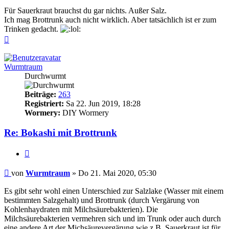
Für Sauerkraut brauchst du gar nichts. Außer Salz.
Ich mag Brottrunk auch nicht wirklich. Aber tatsächlich ist er zum
Trinken gedacht.
Nach
oben
Wurmtraum
Durchwurmt
Beiträge:
263
Registriert:
Sa 22. Jun 2019, 18:28
Wormery:
DIY Wormery
Re: Bokashi mit Brottrunk
Zitieren
Beitrag
von
Wurmtraum
»
Do 21. Mai 2020, 05:30
Es gibt sehr wohl einen Unterschied zur Salzlake (Wasser mit einem
bestimmten Salzgehalt) und Brottrunk (durch Vergärung von
Kohlenhaydraten mit Milchsäurebakterien). Die
Milchsäurebakterien vermehren sich und im Trunk oder auch durch
eine andere Art der Michsäurevergärung wie z.B. Sauerkraut ist für