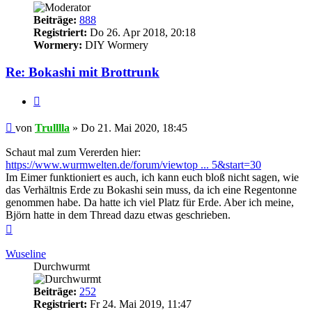
Beiträge:
888
Registriert:
Do 26. Apr 2018, 20:18
Wormery:
DIY Wormery
Re: Bokashi mit Brottrunk
Zitieren
Beitrag
von
Trulllla
»
Do 21. Mai 2020, 18:45
Schaut mal zum Vererden hier:
https://www.wurmwelten.de/forum/viewtop ... 5&start=30
Im Eimer funktioniert es auch, ich kann euch bloß nicht sagen, wie
das Verhältnis Erde zu Bokashi sein muss, da ich eine Regentonne
genommen habe. Da hatte ich viel Platz für Erde. Aber ich meine,
Björn hatte in dem Thread dazu etwas geschrieben.
Nach
oben
Wuseline
Durchwurmt
Beiträge:
252
Registriert:
Fr 24. Mai 2019, 11:47