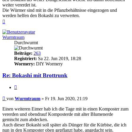
weiter vererdet ist.
Die Würmer sind mit in die Pflanzbehältnisse eingezogen und
werden helfen den Bokashi zu verwerten.
Nach
oben
Wurmtraum
Durchwurmt
Beiträge:
263
Registriert:
Sa 22. Jun 2019, 18:28
Wormery:
DIY Wormery
Re: Bokashi mit Brottrunk
Zitieren
Beitrag
von
Wurmtraum
»
Fr 19. Jun 2020, 21:19
Einen weiteren Eimer hab ich die Tage mit in einen Komposter zum
vererden und obendrauf Komposterde mit alter Blumenerde
gemischt zum abdecken.
Auch dieser Bokashi soll später als Dünger für die Kürbise, die ich
nun in den Komposter oben gepflanzt habe, angedacht sein.