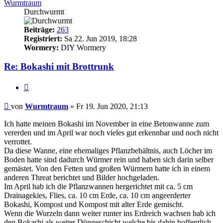
Wurmtraum
Durchwurmt
Beiträge:
263
Registriert:
Sa 22. Jun 2019, 18:28
Wormery:
DIY Wormery
Re: Bokashi mit Brottrunk
Zitieren
Beitrag
von
Wurmtraum
»
Fr 19. Jun 2020, 21:13
Ich hatte meinen Bokashi im November in eine Betonwanne zum
vererden und im April war noch vieles gut erkennbar und noch nicht
verrottet.
Da diese Wanne, eine ehemaliges Pflanzbehältnis, auch Löcher im
Boden hatte sind dadurch Würmer rein und haben sich darin selber
gemästet. Von den Fetten und großen Würmern hatte ich in einem
anderen Threat berichtet und Bilder hochgeladen.
Im April hab ich die Pflanzwannen hergerichtet mit ca. 5 cm
Drainagekies, Flies, ca. 10 cm Erde, ca. 10 cm angeerderter
Bokashi, Kompost und Kompost mit alter Erde gemischt.
Wenn die Wurzeln dann weiter runter ins Erdreich wachsen hab ich
den Bokashi als weiter Düngeschicht welche bis dahin hoffentlich