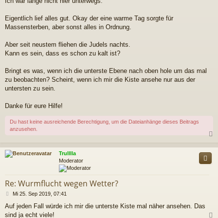
Ich war lange nicht hier unterwegs.
a
g
Eigentlich lief alles gut. Okay der eine warme Tag sorgte für
Massensterben, aber sonst alles in Ordnung.
Aber seit neustem fliehen die Judels nachts.
Kann es sein, dass es schon zu kalt ist?
Bringt es was, wenn ich die unterste Ebene nach oben hole um das mal
zu beobachten? Scheint, wenn ich mir die Kiste ansehe nur aus der
untersten zu sein.
Danke für eure Hilfe!
Du hast keine ausreichende Berechtigung, um die Dateianhänge dieses Beitrags
anzusehen.
c
Trulllla
Moderator
Re: Wurmflucht wegen Wetter?
B
Mi 25. Sep 2019, 07:41
e
Auf jeden Fall würde ich mir die unterste Kiste mal näher ansehen. Das
i
sind ja echt viele!
t