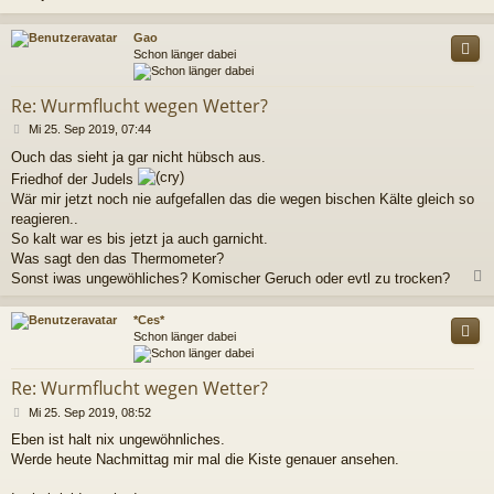
r
a
c
Gao
g
Schon länger dabei
Re: Wurmflucht wegen Wetter?
B
Mi 25. Sep 2019, 07:44
e
Ouch das sieht ja gar nicht hübsch aus.
i
Friedhof der Judels
t
r
Wär mir jetzt noch nie aufgefallen das die wegen bischen Kälte gleich so
a
reagieren..
g
So kalt war es bis jetzt ja auch garnicht.
Was sagt den das Thermometer?
Sonst iwas ungewöhliches? Komischer Geruch oder evtl zu trocken?
c
*Ces*
Schon länger dabei
Re: Wurmflucht wegen Wetter?
B
Mi 25. Sep 2019, 08:52
e
Eben ist halt nix ungewöhnliches.
i
Werde heute Nachmittag mir mal die Kiste genauer ansehen.
t
r
a