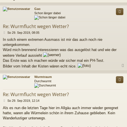
c
Gao
Schon länger dabei
Re: Wurmflucht wegen Wetter?
B
So 29. Sep 2019, 08:05
e
In solch einem extremen Ausmass ist mir das auch noch nie
i
untergekommen.
t
r
Würd mich brennend interessieren was das ausgelöst hat und wie der
a
weitere Verlauf aussieht
g
Das Erste was ich machen würde wär sicher mal ein PH-Test.
Bilder vom Inhalt der Kisten wären echt nice.
c
Wurmtraum
Durchwurmt
Re: Wurmflucht wegen Wetter?
B
So 29. Sep 2019, 12:14
e
Als es nun die letzten Tage hier im Allgäu auch immer wieder geregnet
i
hatte, waren alle Würmelein schön in ihrem Zuhause geblieben. Kein
t
r
Wanderlustiger unterwegs.
a
g