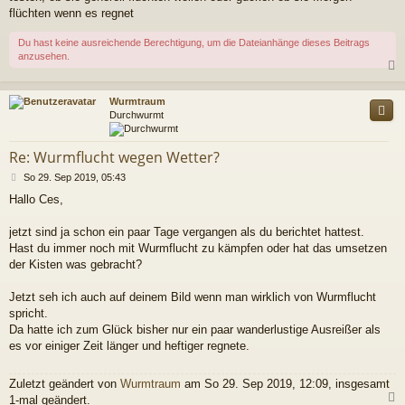
flüchten wenn es regnet
Du hast keine ausreichende Berechtigung, um die Dateianhänge dieses Beitrags
anzusehen.
c
Wurmtraum
Durchwurmt
Re: Wurmflucht wegen Wetter?
B
So 29. Sep 2019, 05:43
e
Hallo Ces,
i
t
r
jetzt sind ja schon ein paar Tage vergangen als du berichtet hattest.
a
Hast du immer noch mit Wurmflucht zu kämpfen oder hat das umsetzen
g
der Kisten was gebracht?
Jetzt seh ich auch auf deinem Bild wenn man wirklich von Wurmflucht
spricht.
Da hatte ich zum Glück bisher nur ein paar wanderlustige Ausreißer als
es vor einiger Zeit länger und heftiger regnete.
Zuletzt geändert von
Wurmtraum
am So 29. Sep 2019, 12:09, insgesamt
1-mal geändert.