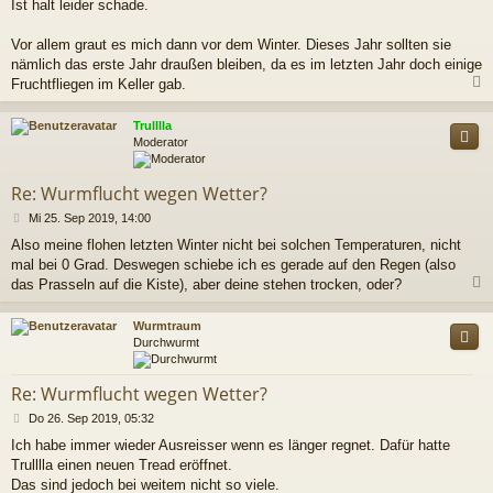
Ist halt leider schade.
g
Vor allem graut es mich dann vor dem Winter. Dieses Jahr sollten sie
nämlich das erste Jahr draußen bleiben, da es im letzten Jahr doch einige
Fruchtfliegen im Keller gab.
c
Trulllla
Moderator
Re: Wurmflucht wegen Wetter?
B
Mi 25. Sep 2019, 14:00
e
Also meine flohen letzten Winter nicht bei solchen Temperaturen, nicht
i
mal bei 0 Grad. Deswegen schiebe ich es gerade auf den Regen (also
t
r
das Prasseln auf die Kiste), aber deine stehen trocken, oder?
a
g
c
Wurmtraum
Durchwurmt
Re: Wurmflucht wegen Wetter?
B
Do 26. Sep 2019, 05:32
e
Ich habe immer wieder Ausreisser wenn es länger regnet. Dafür hatte
i
Trulllla einen neuen Tread eröffnet.
t
r
Das sind jedoch bei weitem nicht so viele.