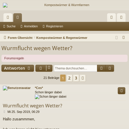
ch
or
n
eg
Suche
Anmelden
Registrieren
ne
en
m
ist
S
Foren-Übersicht
Kompostwürmer & Regenwürmer
llz
el
rie
u
Wurmflucht wegen Wetter?
c
ug
de
re
h
Forumsregeln
riff
n
n
e
Suche
Erweiter
Antworten
2
3
1
Nächste
21 Beiträge
*Ces*
Schon länger dabei
Wurmflucht wegen Wetter?
B
Mi 25. Sep 2019, 06:29
e
Hallo zusammmen,
i
t
r