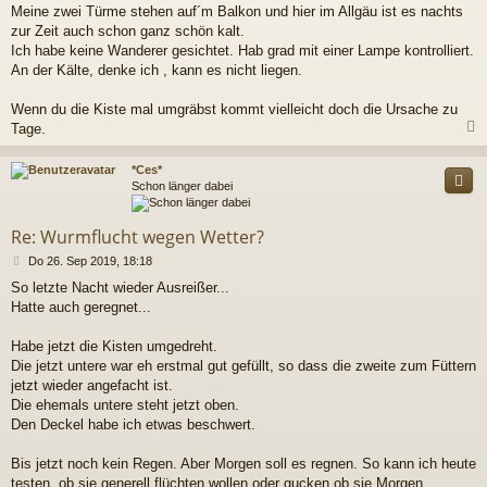
a
Meine zwei Türme stehen auf´m Balkon und hier im Allgäu ist es nachts
g
zur Zeit auch schon ganz schön kalt.
Ich habe keine Wanderer gesichtet. Hab grad mit einer Lampe kontrolliert.
An der Kälte, denke ich , kann es nicht liegen.
Wenn du die Kiste mal umgräbst kommt vielleicht doch die Ursache zu
Tage.
c
*Ces*
Schon länger dabei
Re: Wurmflucht wegen Wetter?
B
Do 26. Sep 2019, 18:18
e
So letzte Nacht wieder Ausreißer...
i
Hatte auch geregnet...
t
r
a
Habe jetzt die Kisten umgedreht.
g
Die jetzt untere war eh erstmal gut gefüllt, so dass die zweite zum Füttern
jetzt wieder angefacht ist.
Die ehemals untere steht jetzt oben.
Den Deckel habe ich etwas beschwert.
Bis jetzt noch kein Regen. Aber Morgen soll es regnen. So kann ich heute
testen, ob sie generell flüchten wollen oder gucken ob sie Morgen