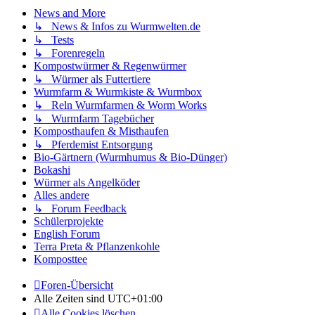
News and More
↳ News & Infos zu Wurmwelten.de
↳ Tests
↳ Forenregeln
Kompostwürmer & Regenwürmer
↳ Würmer als Futtertiere
Wurmfarm & Wurmkiste & Wurmbox
↳ Reln Wurmfarmen & Worm Works
↳ Wurmfarm Tagebücher
Komposthaufen & Misthaufen
↳ Pferdemist Entsorgung
Bio-Gärtnern (Wurmhumus & Bio-Dünger)
Bokashi
Würmer als Angelköder
Alles andere
↳ Forum Feedback
Schülerprojekte
English Forum
Terra Preta & Pflanzenkohle
Komposttee
Foren-Übersicht
Alle Zeiten sind
UTC+01:00
Alle Cookies löschen