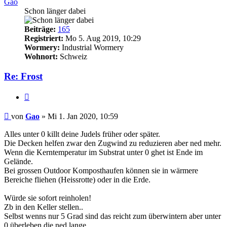
Gao
Schon länger dabei
Beiträge:
165
Registriert:
Mo 5. Aug 2019, 10:29
Wormery:
Industrial Wormery
Wohnort:
Schweiz
Re: Frost
Zitieren
Beitrag
von
Gao
»
Mi 1. Jan 2020, 10:59
Alles unter 0 killt deine Judels früher oder später.
Die Decken helfen zwar den Zugwind zu reduzieren aber ned mehr.
Wenn die Kerntemperatur im Substrat unter 0 ghet ist Ende im
Gelände.
Bei grossen Outdoor Komposthaufen können sie in wärmere
Bereiche fliehen (Heissrotte) oder in die Erde.
Würde sie sofort reinholen!
Zb in den Keller stellen..
Selbst wenns nur 5 Grad sind das reicht zum überwintern aber unter
0 überleben die ned lange.