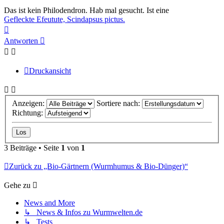
Das ist kein Philodendron. Hab mal gesucht. Ist eine
Gefleckte Efeutute, Scindapsus pictus.
Nach
oben
Antworten
Druckansicht
Anzeigen:
Sortiere nach:
Richtung:
3 Beiträge • Seite
1
von
1
Zurück zu „Bio-Gärtnern (Wurmhumus & Bio-Dünger)“
Gehe zu
News and More
↳ News & Infos zu Wurmwelten.de
↳ Tests