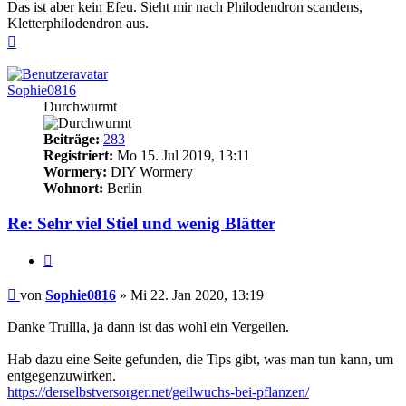
Das ist aber kein Efeu. Sieht mir nach Philodendron scandens,
Kletterphilodendron aus.
Nach
oben
Sophie0816
Durchwurmt
Beiträge:
283
Registriert:
Mo 15. Jul 2019, 13:11
Wormery:
DIY Wormery
Wohnort:
Berlin
Re: Sehr viel Stiel und wenig Blätter
Zitieren
Beitrag
von
Sophie0816
»
Mi 22. Jan 2020, 13:19
Danke Trullla, ja dann ist das wohl ein Vergeilen.
Hab dazu eine Seite gefunden, die Tips gibt, was man tun kann, um
entgegenzuwirken.
https://derselbstversorger.net/geilwuchs-bei-pflanzen/