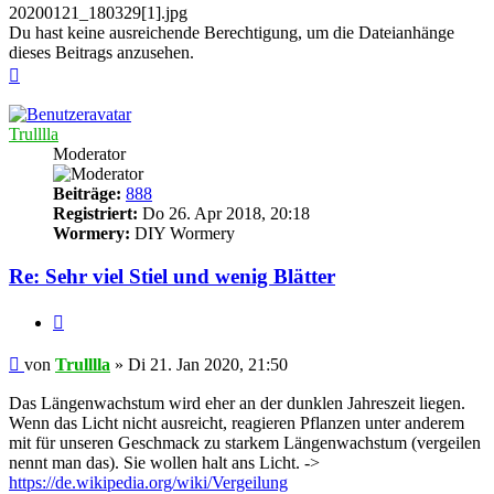
20200121_180329[1].jpg
Du hast keine ausreichende Berechtigung, um die Dateianhänge
dieses Beitrags anzusehen.
Nach
oben
Trulllla
Moderator
Beiträge:
888
Registriert:
Do 26. Apr 2018, 20:18
Wormery:
DIY Wormery
Re: Sehr viel Stiel und wenig Blätter
Zitieren
Beitrag
von
Trulllla
»
Di 21. Jan 2020, 21:50
Das Längenwachstum wird eher an der dunklen Jahreszeit liegen.
Wenn das Licht nicht ausreicht, reagieren Pflanzen unter anderem
mit für unseren Geschmack zu starkem Längenwachstum (vergeilen
nennt man das). Sie wollen halt ans Licht. ->
https://de.wikipedia.org/wiki/Vergeilung