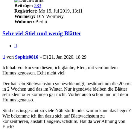
Beiträge:
283
Registriert:
Mo 15. Jul 2019, 13:11
Wormery:
DIY Wormery
Wohnort:
Berlin
Sehr viel Stiel und wenig Blätter
Zitieren
Beitrag
von
Sophie0816
»
Di 21. Jan 2020, 18:29
Ich hab vor kurzem diesen, ich glaube, Efeu, mit verdünntem
Humus gegossen. Echt nicht viel.
Der hat sein Stielwachstum so beschleunigt, bestimmt um die 20 cm
in 2 Wochen und das im Winter. Nur irgendwie bleiben die Blätter
sehr klein oder kommen gar nicht. Vorher auch schon und mit dem
Humus genauso.
Sind das insgesamt zu viele Nährstoffe oder woran kann das liegen?
Wie bekomme ich ihn dazu sich auf Blattwachstum zu
konzentrieren, anstatt Längenwachstum. Hat da wer Ahnung von
Euch?