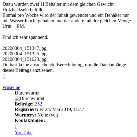
Dazu wurden zwei 1l Behälter mit dem gleichen Gewicht
Holzhäckseln befüllt.
Einmal pro Woche wird der Inhalt gewendet und ein Behälter nur
mit Wasser feucht gehalten und der andere mit der gleichen Menge
Urin + EM.
Find ich sehr spannend.
20200304_151347.jpg
20200304_151325.jpg
20200304_151623.jpg
Du hast keine ausreichende Berechtigung, um die Dateianhänge
dieses Beitrags anzusehen.
Nach
oben
Wuseline
Durchwurmt
Beiträge:
252
Registriert:
Fr 24. Mai 2019, 11:47
Wormery:
None (yet)
Kontaktdaten:
Kontaktdaten
von
YouTube
Wuseline