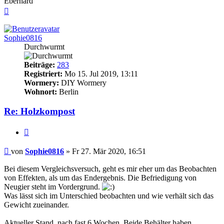
Eberhard
Nach
oben
Sophie0816
Durchwurmt
Beiträge:
283
Registriert:
Mo 15. Jul 2019, 13:11
Wormery:
DIY Wormery
Wohnort:
Berlin
Re: Holzkompost
Zitieren
Beitrag
von
Sophie0816
»
Fr 27. Mär 2020, 16:51
Bei diesem Vergleichsversuch, geht es mir eher um das Beobachten
von Effekten, als um das Endergebnis. Die Befriedigung von
Neugier steht im Vordergrund.
Was lässt sich im Unterschied beobachten und wie verhält sich das
Gewicht zueinander.
Aktueller Stand, nach fast 6 Wochen. Beide Behälter haben