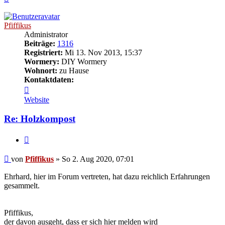
oben
Pfiffikus
Administrator
Beiträge:
1316
Registriert:
Mi 13. Nov 2013, 15:37
Wormery:
DIY Wormery
Wohnort:
zu Hause
Kontaktdaten:
Kontaktdaten
von
Website
Pfiffikus
Re: Holzkompost
Zitieren
Beitrag
von
Pfiffikus
»
So 2. Aug 2020, 07:01
Ehrhard, hier im Forum vertreten, hat dazu reichlich Erfahrungen
gesammelt.
Pfiffikus,
der davon ausgeht, dass er sich hier melden wird