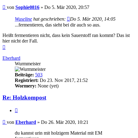
Beitrag
von
Sophie0816
»
Do 5. Mär 2020, 20:57
Wuseline
hat geschrieben:
Do 5. Mär 2020, 14:05
...fermentieren, das sieht bei dir auch so aus.
Heißt fermentieren nicht, dass kein Sauerstoff ran kommt? Das ist
hier nicht der Fall.
Nach
oben
Eberhard
Wurmmeister
Beiträge:
503
Registriert:
Do 23. Nov 2017, 21:52
Wormery:
None (yet)
Re: Holzkompost
Zitieren
Beitrag
von
Eberhard
»
Do 26. Mär 2020, 10:21
du kannst urin mit holzigem Material mit EM