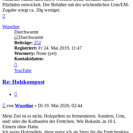
Pilzfäden entwickelt. Der Behälter mit der wöchentlichen Urin/EM-
Zugabe wiegt ca. 20g weniger.
Nach
oben
Wuseline
Durchwurmt
Beiträge:
252
Registriert:
Fr 24. Mai 2019, 11:47
Wormery:
None (yet)
Kontaktdaten:
Kontaktdaten
von
YouTube
Wuseline
Re: Holzkompost
Zitieren
Beitrag
von
Wuseline
»
Di 19. Mai 2020, 02:44
Mein Ziel ist es nicht, Holzpellets zu fermentieren. Sondern, Urin,
und/ oder die Kothaufen der Frettchen. Wie Bokashi ,in 10 L
Eimern ohne Hahn.
Ich nutze Holzpellets, diese nutze ich als Streu für die Frettchenklos,