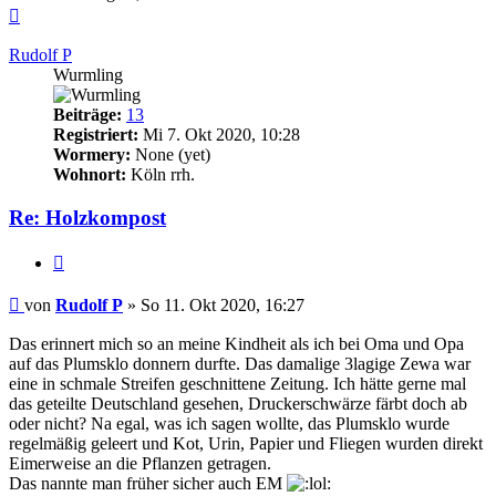
Nach
oben
Rudolf P
Wurmling
Beiträge:
13
Registriert:
Mi 7. Okt 2020, 10:28
Wormery:
None (yet)
Wohnort:
Köln rrh.
Re: Holzkompost
Zitieren
Beitrag
von
Rudolf P
»
So 11. Okt 2020, 16:27
Das erinnert mich so an meine Kindheit als ich bei Oma und Opa
auf das Plumsklo donnern durfte. Das damalige 3lagige Zewa war
eine in schmale Streifen geschnittene Zeitung. Ich hätte gerne mal
das geteilte Deutschland gesehen, Druckerschwärze färbt doch ab
oder nicht? Na egal, was ich sagen wollte, das Plumsklo wurde
regelmäßig geleert und Kot, Urin, Papier und Fliegen wurden direkt
Eimerweise an die Pflanzen getragen.
Das nannte man früher sicher auch EM