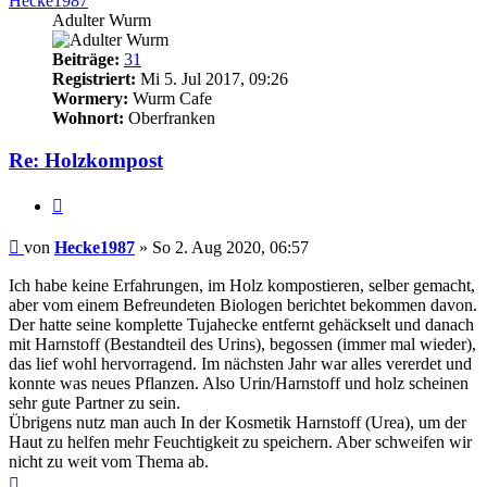
Hecke1987
Adulter Wurm
Beiträge:
31
Registriert:
Mi 5. Jul 2017, 09:26
Wormery:
Wurm Cafe
Wohnort:
Oberfranken
Re: Holzkompost
Zitieren
Beitrag
von
Hecke1987
»
So 2. Aug 2020, 06:57
Ich habe keine Erfahrungen, im Holz kompostieren, selber gemacht,
aber vom einem Befreundeten Biologen berichtet bekommen davon.
Der hatte seine komplette Tujahecke entfernt gehäckselt und danach
mit Harnstoff (Bestandteil des Urins), begossen (immer mal wieder),
das lief wohl hervorragend. Im nächsten Jahr war alles vererdet und
konnte was neues Pflanzen. Also Urin/Harnstoff und holz scheinen
sehr gute Partner zu sein.
Übrigens nutz man auch In der Kosmetik Harnstoff (Urea), um der
Haut zu helfen mehr Feuchtigkeit zu speichern. Aber schweifen wir
nicht zu weit vom Thema ab.
Nach