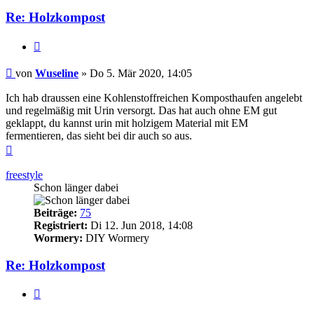
Re: Holzkompost
Zitieren
Beitrag
von
Wuseline
»
Do 5. Mär 2020, 14:05
Ich hab draussen eine Kohlenstoffreichen Komposthaufen angelebt
und regelmäßig mit Urin versorgt. Das hat auch ohne EM gut
geklappt, du kannst urin mit holzigem Material mit EM
fermentieren, das sieht bei dir auch so aus.
Nach
oben
freestyle
Schon länger dabei
Beiträge:
75
Registriert:
Di 12. Jun 2018, 14:08
Wormery:
DIY Wormery
Re: Holzkompost
Zitieren