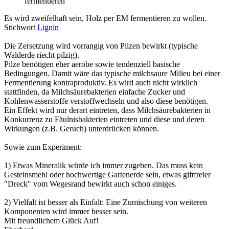
fermentieren
Es wird zweifelhaft sein, Holz per EM fermentieren zu wollen.
Stichwort
Lignin
Die Zersetzung wird vorrangig von Pilzen bewirkt (typische
Walderde riecht pilzig).
Pilze benötigen eher aerobe sowie tendenziell basische
Bedingungen. Damit wäre das typische milchsaure Milieu bei einer
Fermentierung kontraproduktiv. Es wird auch nicht wirklich
stattfinden, da Milchsäurebakterien einfache Zucker und
Kohlenwasserstoffe verstoffwechseln und also diese benötigen.
Ein Effekt wird nur derart eintreten, dass Milchsäurebakterien in
Konkurrenz zu Fäulnisbakterien eintreten und diese und deren
Wirkungen (z.B. Geruch) unterdrücken können.
Sowie zum Experiment:
1) Etwas Mineralik würde ich immer zugeben. Das muss kein
Gesteinsmehl oder hochwertige Gartenerde sein, etwas giftfreier
"Dreck" vom Wegesrand bewirkt auch schon einiges.
2) Vielfalt ist besser als Einfalt: Eine Zumischung von weiteren
Komponenten wird immer besser sein.
Mit freundlichem Glück Auf!