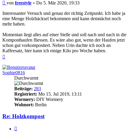
Beitrag
von
freestyle
»
Do 5. Mär 2020, 19:33
Interessanter Versuch und genau der richtig Zeitpunkt. Ich habe ja
eine Menge Holzhäcksel bekommen und kann demnächst noch
mehr haben.
Momentan liegt alles auf einer Stelle und soll nach und nach in die
Komposthaufen fliessen. Es wäre also gut, wenn der Haufen jetzt
schon gut vorkompostiert. Neben Urin dachte ich noch an
Kaffeesatz, hier kann ich einige Kilo pro Woche haben.
Nach
oben
Sophie0816
Durchwurmt
Beiträge:
283
Registriert:
Mo 15. Jul 2019, 13:11
Wormery:
DIY Wormery
Wohnort:
Berlin
Re: Holzkompost
Zitieren