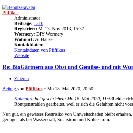
Pfiffikus
Administrator
Beiträge:
1316
Registriert:
Mi 13. Nov 2013, 15:37
Wormery:
DIY Wormery
Wohnort:
zu Hause
Kontaktdaten:
Kontaktdaten von Pfiffikus
Website
Re: BioGärtnern aus Obst und Gemüse- und mit W
Zitieren
Beitrag
von
Pfiffikus
»
Mo 18. Mai 2020, 20:50
Kolinahru
hat geschrieben:
Mo 18. Mai 2020, 11:53
Leider ric
Röntgenstrahlen gearbeitet, weil er sich die Gefahren nicht vors
Nun gut, ein gewisses Restrisiko von Umweltschäden bleibt erhalten, 
geringer, als bei Wasserkraft, Solarstrom und Kohlestrom.