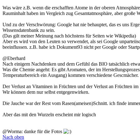
Was wäre z.B. wenn die erschafften Atome in der oberen Atmosphäre
Rauminhalt haben im Vergleich zug Gesamtatmosphäre, aber große 
Und zu der Verschwörung: Google hat nie behauptet, das es uns Erge
Wissensdatenbank zu sein.
(Das gilt meiner Meinung nach höchstens für Seiten wie Wikipedia)
Aber es wird von den Leuten so verwendet, als sei Google unparteiis
beeinflussen. z.B. habe ich Dokument93 nicht per Google oder Startp
@Eberhard
Nach einigem Nachdenken und dem Gefühl das BIO tatsächlich etwas in
Was die Chemie angeht: Es gibt Aromaten, der im Herstellungsprozess 
Temperaturbereich ein Ausgang) kommen verschiedene Gescmächer. ein
Der Verlust an Vitaminen in Früchten und der Verlust an Früchten im
Wir können dem nur selbst entgegenwirken.
Die Jauche war der Rest vom Rasen(ameisen)Schnitt. ich finde immer 
Aber das mit den Wurzeln erscheint mir logisch
@Worma: danke für die Fotos
Nach oben