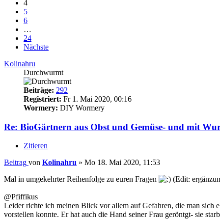
4
5
6
…
24
Nächste
Kolinahru
Durchwurmt
Beiträge:
292
Registriert:
Fr 1. Mai 2020, 00:16
Wormery:
DIY Wormery
Re: BioGärtnern aus Obst und Gemüse- und mit W
Zitieren
Beitrag
von
Kolinahru
»
Mo 18. Mai 2020, 11:53
Mal in umgekehrter Reihenfolge zu euren Fragen
(Edit: ergänzu
@Pfiffikus
Leider richte ich meinen Blick vor allem auf Gefahren, die man sich e
vorstellen konnte. Er hat auch die Hand seiner Frau geröntgt- sie star