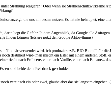
 unter Strahlung reagieren? Oder wenn sie Strahlenschutzwirksame A
Wirkung?
bnisse anzeigt, die uns am besten nutzen. Es hat nie behauptet, eine 
ch, darin liegt die Gefahr. In dem Augenblick, da Google alle Anfrage
age finden können (letztere nutzt den Google Algorythmus)
flätionär verwendet wird- ich produziere z.B. BIO Biomüll für die Ju
noch destilliert wird- man mischt ein Ester mit einem anderen Stoff, e
er riecht nach Erdbeere, einer nach Vanille, einer nach Banane... da
 Essen sind beide dem Preisdruck geschuldet.
noch vereinzelt ein oder zwei, glaube aber das sie langsam eingehen. (