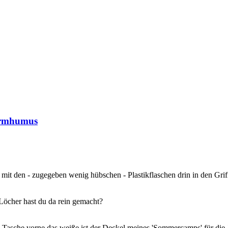
urmhumus
 mit den - zugegeben wenig hübschen - Plastikflaschen drin in den Grif
Löcher hast du da rein gemacht?
n Tasche vorne das weiße ist der Deckel meines 'Sommercamps' für die 