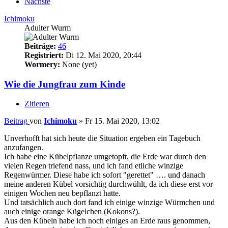
Nächste
Ichimoku
Adulter Wurm
Beiträge:
46
Registriert:
Di 12. Mai 2020, 20:44
Wormery:
None (yet)
Wie die Jungfrau zum Kinde
Zitieren
Beitrag
von
Ichimoku
»
Fr 15. Mai 2020, 13:02
Unverhofft hat sich heute die Situation ergeben ein Tagebuch
anzufangen.
Ich habe eine Kübelpflanze umgetopft, die Erde war durch den
vielen Regen triefend nass, und ich fand etliche winzige
Regenwürmer. Diese habe ich sofort "gerettet" …. und danach
meine anderen Kübel vorsichtig durchwühlt, da ich diese erst vor
einigen Wochen neu bepflanzt hatte.
Und tatsächlich auch dort fand ich einige winzige Würmchen und
auch einige orange Kügelchen (Kokons?).
Aus den Kübeln habe ich noch einiges an Erde raus genommen,