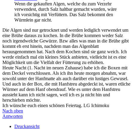
Wenn die gekauften Algen, welche du zum Verzehr
verwendest, durch Salz haltbar gemacht wurden, wäre
ich vorsichtig mit Verfüttern. Das Salz bekommt den
Würmlein gar nicht.
Die Algen sind nur getrocknet und werden lediglich verwendet um
eine Brühe daraus zu kochen. In die Brühe kommen weder Salz
noch irgendwelche Gewürze. Bzw alles was man in die Brühe gibt
kommt eh erst hinein, nachdem man das Algenblatt
herausgenommen hat. Nach dem Kochen sind sie ganz weich. Ich
werde einfach mal ein kleines Stück anbieten, vielleicht ist es eine
Möglichkeit um die Vielfalt der Fütterung zu erhöhen.
Heute Nacht (1. Nacht im neuen Zuhause) habe ich die Boxen mit
dem Deckel verschlossen. Als ich ihn heute morgen abnahm, war
sowohl unter der Hanfmatte als auch darüber ein lustiges Gewusel.
Und auch in der Box, die mit Hanfstreu abgedeckt ist, waren etliche
Würmer auf dem Hanf obendrauf. Wie es unter dem Hanfstreu
aussieht kann ich nicht sagen, weil ich es ja nicht hin und
herschieben möchte.
Ich wünsche euch einen schönen Feiertag. LG Ichimoku
Nach oben
Antworten
Druckansicht