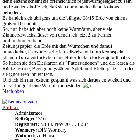
denn erstens scheint sie offensichtlich regenwurmgeeignet zu sein
und zweitens hoffe ich, daß sich darin noch etliche Kokons
befinden.
Es handelt sich übrigens um die billigste 08/15 Erde von einem
großen Discounter.
So, nun habe ich aber noch keine Wurmfarm, aber viele
Zimmergewächshäuser von denen ich jetzt 2 zu Farmen
umfunktioniert habe.
Zeitungspapier, die Erde mit den Würmchen und darauf
umgedrehte, Eierkartons die ich teilweise mit Gurckenraspeln,
kleinen Tomatenstückchen und Haferflocken locker gefüllt habe.
So haben sie den Eierkarton als "Futterstationen" und die leeren als
Rückzugsorte, Begegnungsstätten, Spiel- und Kletterplatz …. oder
sie ignorieren ihn einfach.
Und ich bin nun extrem gespannt was sich daraus entwickelt und
muss dringend eine Wurmfarm bestellen
Nach oben
Pfiffikus
Administrator
Beiträge:
1316
Registriert:
Mi 13. Nov 2013, 15:37
Wormery:
DIY Wormery
Wohnort:
zu Hause