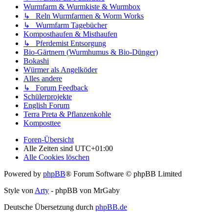
Wurmfarm & Wurmkiste & Wurmbox
↳ Reln Wurmfarmen & Worm Works
↳ Wurmfarm Tagebücher
Komposthaufen & Misthaufen
↳ Pferdemist Entsorgung
Bio-Gärtnern (Wurmhumus & Bio-Dünger)
Bokashi
Würmer als Angelköder
Alles andere
↳ Forum Feedback
Schülerprojekte
English Forum
Terra Preta & Pflanzenkohle
Komposttee
Foren-Übersicht
Alle Zeiten sind
UTC+01:00
Alle Cookies löschen
Powered by
phpBB
® Forum Software © phpBB Limited
Style von
Arty
- phpBB von MrGaby
Deutsche Übersetzung durch
phpBB.de