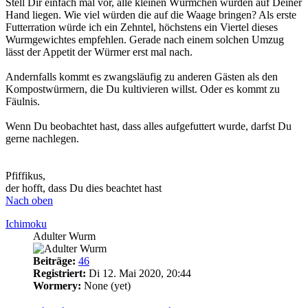
Stell Dir einfach mal vor, alle kleinen Würmchen würden auf Deiner
Hand liegen. Wie viel würden die auf die Waage bringen? Als erste
Futterration würde ich ein Zehntel, höchstens ein Viertel dieses
Wurmgewichtes empfehlen. Gerade nach einem solchen Umzug
lässt der Appetit der Würmer erst mal nach.
Andernfalls kommt es zwangsläufig zu anderen Gästen als den
Kompostwürmern, die Du kultivieren willst. Oder es kommt zu
Fäulnis.
Wenn Du beobachtet hast, dass alles aufgefuttert wurde, darfst Du
gerne nachlegen.
Pfiffikus,
der hofft, dass Du dies beachtet hast
Nach oben
Ichimoku
Adulter Wurm
Beiträge:
46
Registriert:
Di 12. Mai 2020, 20:44
Wormery:
None (yet)