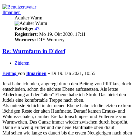
Ilmarinen
Adulter Wurm
Beiträge:
43
Registriert:
Mo 19. Okt 2020, 17:11
Wormery:
DIY Wormery
Re: Wurmfarm in D'dorf
Zitieren
Beitrag
von
Ilmarinen
»
Di 19. Jan 2021, 10:55
Jetzt habe ich mich, angeregt durch den Beitrag von Pfiffikus, doch
entschieden, schon die nächste Ebene aufzusetzen. Als letzte
Abdeckung auf der "alten" Ebene habe ich Stroh. Das bietet den
Judels eine komfortable Treppe nach oben.
Als unterste Schicht in der neuen Ebene habe ich die letzten extrem
löchrigen Reste der alten Hanfmatte. Darauf kamen Ernuss- und
Walnussschalen, darüber Eierkartonschnipsel und Futtererde von
Wurmwelten. Das Ganze immer wieder zwischen durch besprüht.
Dann ein wenig Futter und die neue Hanfmatte oben drauf.
Mal sehen wie lange es dauert bis die ersten Neugierigen nach oben