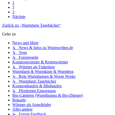
1
2
3
Nächste
Zurück zu „Wurmfarm Tagebücher“
Gehe zu
News and More
↳ News & Infos zu Wurmwelten.de
↳ Tests
↳ Forenregeln
Kompostwürmer & Regenwürmer
↳ Würmer als Futtertiere
Wurmfarm & Wurmkiste & Wurmbox
↳ Reln Wurmfarmen & Worm Works
↳ Wurmfarm Tagebücher
Komposthaufen & Misthaufen
↳ Pferdemist Entsorgung
Bio-Gärtnern (Wurmhumus & Bio-Dünger)
Bokashi
Würmer als Angelköder
Alles andere
↳ Forum Feedback