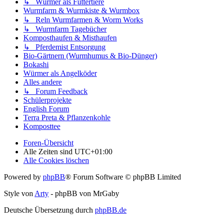
↳ Würmer als Futtertiere
Wurmfarm & Wurmkiste & Wurmbox
↳ Reln Wurmfarmen & Worm Works
↳ Wurmfarm Tagebücher
Komposthaufen & Misthaufen
↳ Pferdemist Entsorgung
Bio-Gärtnern (Wurmhumus & Bio-Dünger)
Bokashi
Würmer als Angelköder
Alles andere
↳ Forum Feedback
Schülerprojekte
English Forum
Terra Preta & Pflanzenkohle
Komposttee
Foren-Übersicht
Alle Zeiten sind
UTC+01:00
Alle Cookies löschen
Powered by
phpBB
® Forum Software © phpBB Limited
Style von
Arty
- phpBB von MrGaby
Deutsche Übersetzung durch
phpBB.de