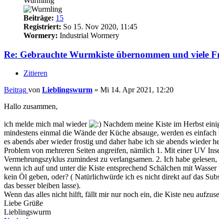
Wurmling
Beiträge:
15
Registriert:
So 15. Nov 2020, 11:45
Wormery:
Industrial Wormery
Re: Gebrauchte Wurmkiste übernommen und viele F
Zitieren
Beitrag
von
Lieblingswurm
»
Mi 14. Apr 2021, 12:20
Hallo zusammen,
ich melde mich mal wieder
Nachdem meine Kiste im Herbst einige 
mindestens einmal die Wände der Küche absauge, werden es einfach zu 
es abends aber wieder frostig und daher habe ich sie abends wieder here
Problem von mehreren Seiten angreifen, nämlich 1. Mit einer UV Insek
Vermehrungszyklus zumindest zu verlangsamen. 2. Ich habe gelesen, da
wenn ich auf und unter die Kiste entsprechend Schälchen mit Wasser
kein Öl geben, oder? ( Natürlichwürde ich es nicht direkt auf das Su
das besser bleiben lasse).
Wenn das alles nicht hilft, fällt mir nur noch ein, die Kiste neu au
Liebe Grüße
Lieblingswurm