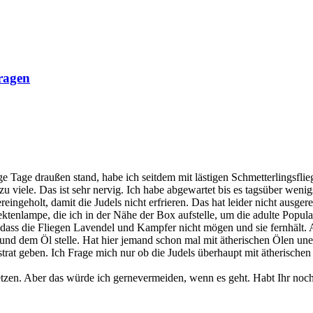
ragen
Tage draußen stand, habe ich seitdem mit lästigen Schmetterlingsflie
viele. Das ist sehr nervig. Ich habe abgewartet bis es tagsüber wenig
ingeholt, damit die Judels nicht erfrieren. Das hat leider nicht ausgere
tenlampe, die ich in der Nähe der Box aufstelle, um die adulte Popula
ss die Fliegen Lavendel und Kampfer nicht mögen und sie fernhält. Also
 und dem Öl stelle. Hat hier jemand schon mal mit ätherischen Ölen u
bstrat geben. Ich Frage mich nur ob die Judels überhaupt mit ätherisc
fzusetzen. Aber das würde ich gernevermeiden, wenn es geht. Habt Ihr n