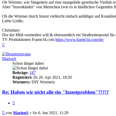
Ob Würmer, wie Säugetiere auf eine mangelnde genetische Vielfalt r
Aber "Inzestkinder" von Menschen (wie es in ländlichen Gegenden früh
Ob die Würmer durch Inzest vielleicht einfach anfälliger auf Krankhe
Liebe Grüße,
Chris(tian)
Der der Müll vermeiden will & ehrenamtlich ein Straßentierportal für
TV Produktionen Frame34.com
https://www.frame34.com/de/
Nach
oben
MarionS
Schon länger dabei
Beiträge:
187
Registriert:
Di 20. Apr 2021, 18:20
Wormery:
DIY Wormery
Re: Haben wir nicht alle ein "Inzestproblem"?!?!?
Zitieren
Beitrag
von
MarionS
»
So 6. Jun 2021, 11:29