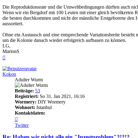
Die Reproduktionsrate und die Umweltbedingungen dürften auch nicht 
Wenn wir ein Bergdorf mit 100 Leuten mit einer gleich bevölkerten
die besten durchkommen und nicht der männliche Erstgeborene den Ho
aussortiert.
Ohne ein Austausch und eine entsprechende Variationsbreite besteht n
um die Kolonie danach wieder erfolgreich aufbauen zu können.
LG,
MarionS
Nach
oben
Kokon
Adulter Wurm
Beiträge:
53
Registriert:
So 31. Jan 2021, 16:16
Wormery:
DIY Wormery
Wohnort:
Istanbul
Kontaktdaten:
Kontaktdaten
von
Twitter
Kokon
Re: Haben wir nicht alle ein "Inzestproblem"?!?!?