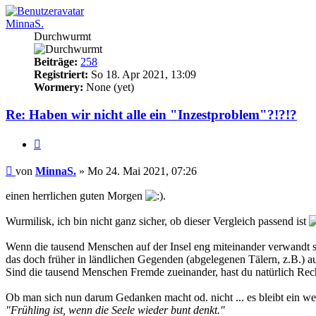
MinnaS.
Durchwurmt
Beiträge:
258
Registriert:
So 18. Apr 2021, 13:09
Wormery:
None (yet)
Re: Haben wir nicht alle ein "Inzestproblem"?!?!?
Zitieren
Beitrag
von
MinnaS.
»
Mo 24. Mai 2021, 07:26
einen herrlichen guten Morgen
.
Wurmilisk, ich bin nicht ganz sicher, ob dieser Vergleich passend ist
Wenn die tausend Menschen auf der Insel eng miteinander verwandt sind
das doch früher in ländlichen Gegenden (abgelegenen Tälern, z.B.) a
Sind die tausend Menschen Fremde zueinander, hast du natürlich Rec
Ob man sich nun darum Gedanken macht od. nicht ... es bleibt ein w
"Frühling ist, wenn die Seele wieder bunt denkt."