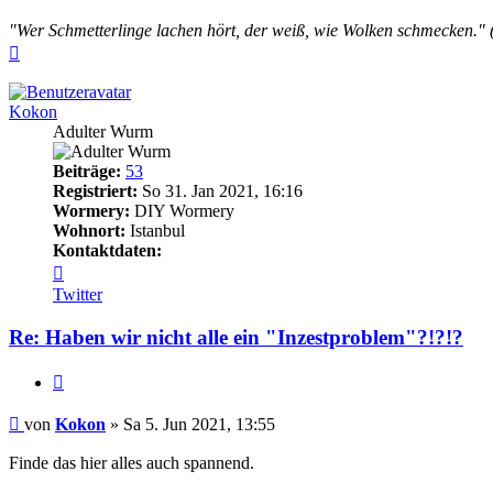
"Wer Schmetterlinge lachen hört, der weiß, wie Wolken schmecken." 
Nach
oben
Kokon
Adulter Wurm
Beiträge:
53
Registriert:
So 31. Jan 2021, 16:16
Wormery:
DIY Wormery
Wohnort:
Istanbul
Kontaktdaten:
Kontaktdaten
von
Twitter
Kokon
Re: Haben wir nicht alle ein "Inzestproblem"?!?!?
Zitieren
Beitrag
von
Kokon
»
Sa 5. Jun 2021, 13:55
Finde das hier alles auch spannend.