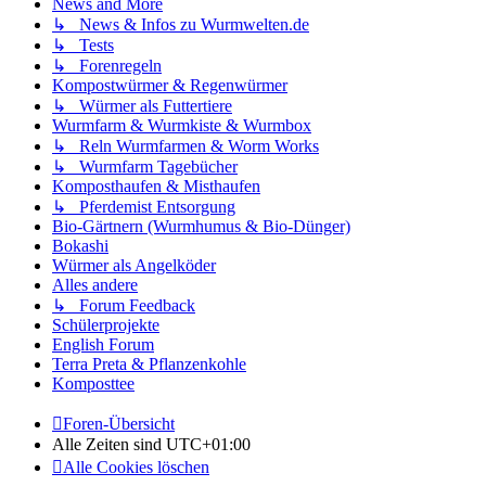
News and More
↳ News & Infos zu Wurmwelten.de
↳ Tests
↳ Forenregeln
Kompostwürmer & Regenwürmer
↳ Würmer als Futtertiere
Wurmfarm & Wurmkiste & Wurmbox
↳ Reln Wurmfarmen & Worm Works
↳ Wurmfarm Tagebücher
Komposthaufen & Misthaufen
↳ Pferdemist Entsorgung
Bio-Gärtnern (Wurmhumus & Bio-Dünger)
Bokashi
Würmer als Angelköder
Alles andere
↳ Forum Feedback
Schülerprojekte
English Forum
Terra Preta & Pflanzenkohle
Komposttee
Foren-Übersicht
Alle Zeiten sind
UTC+01:00
Alle Cookies löschen