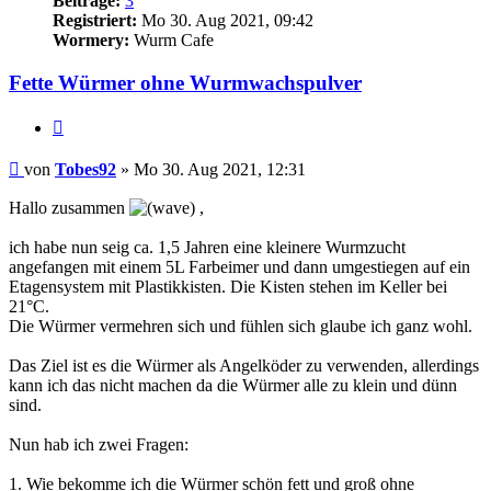
Beiträge:
3
Registriert:
Mo 30. Aug 2021, 09:42
Wormery:
Wurm Cafe
Fette Würmer ohne Wurmwachspulver
Zitieren
Beitrag
von
Tobes92
»
Mo 30. Aug 2021, 12:31
Hallo zusammen
,
ich habe nun seig ca. 1,5 Jahren eine kleinere Wurmzucht
angefangen mit einem 5L Farbeimer und dann umgestiegen auf ein
Etagensystem mit Plastikkisten. Die Kisten stehen im Keller bei
21°C.
Die Würmer vermehren sich und fühlen sich glaube ich ganz wohl.
Das Ziel ist es die Würmer als Angelköder zu verwenden, allerdings
kann ich das nicht machen da die Würmer alle zu klein und dünn
sind.
Nun hab ich zwei Fragen:
1. Wie bekomme ich die Würmer schön fett und groß ohne