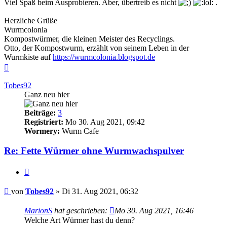
Viel Spaß beim Ausprobieren. Aber, übertreib es nicht
.
Herzliche Grüße
Wurmcolonia
Kompostwürmer, die kleinen Meister des Recyclings.
Otto, der Kompostwurm, erzählt von seinem Leben in der
Wurmkiste auf
https://wurmcolonia.blogspot.de
Nach
oben
Tobes92
Ganz neu hier
Beiträge:
3
Registriert:
Mo 30. Aug 2021, 09:42
Wormery:
Wurm Cafe
Re: Fette Würmer ohne Wurmwachspulver
Zitieren
Beitrag
von
Tobes92
»
Di 31. Aug 2021, 06:32
MarionS
hat geschrieben:
Mo 30. Aug 2021, 16:46
Welche Art Würmer hast du denn?