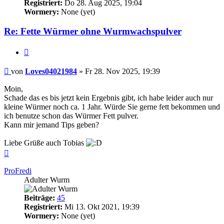
Registriert:
Do 28. Aug 2025, 19:04
Wormery:
None (yet)
Re: Fette Würmer ohne Wurmwachspulver
Zitieren
Beitrag
von
Loves04021984
»
Fr 28. Nov 2025, 19:39
Moin,
Schade das es bis jetzt kein Ergebnis gibt, ich habe leider auch nur
kleine Würmer noch ca. 1 Jahr. Würde Sie gerne fett bekommen und
ich benutze schon das Würmer Fett pulver.
Kann mir jemand Tips geben?
Liebe Grüße auch Tobias
Nach
oben
ProFredi
Adulter Wurm
Beiträge:
45
Registriert:
Mi 13. Okt 2021, 19:39
Wormery:
None (yet)