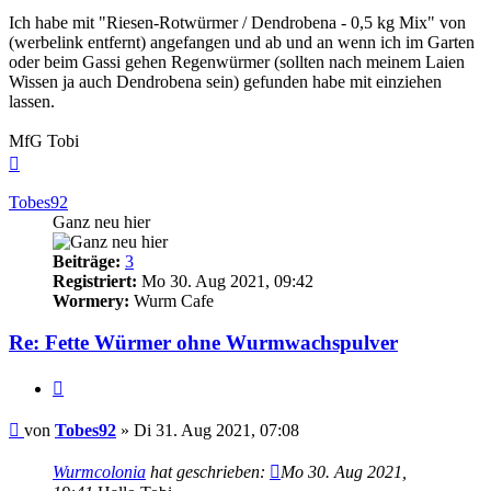
Ich habe mit "Riesen-Rotwürmer / Dendrobena - 0,5 kg Mix" von
(werbelink entfernt) angefangen und ab und an wenn ich im Garten
oder beim Gassi gehen Regenwürmer (sollten nach meinem Laien
Wissen ja auch Dendrobena sein) gefunden habe mit einziehen
lassen.
MfG Tobi
Nach
oben
Tobes92
Ganz neu hier
Beiträge:
3
Registriert:
Mo 30. Aug 2021, 09:42
Wormery:
Wurm Cafe
Re: Fette Würmer ohne Wurmwachspulver
Zitieren
Beitrag
von
Tobes92
»
Di 31. Aug 2021, 07:08
Wurmcolonia
hat geschrieben:
Mo 30. Aug 2021,