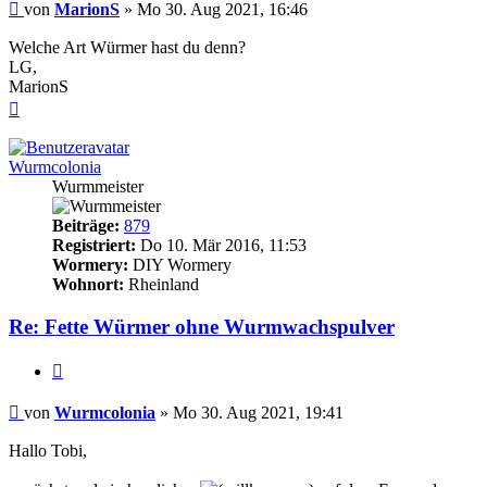
Beitrag
von
MarionS
»
Mo 30. Aug 2021, 16:46
Welche Art Würmer hast du denn?
LG,
MarionS
Nach
oben
Wurmcolonia
Wurmmeister
Beiträge:
879
Registriert:
Do 10. Mär 2016, 11:53
Wormery:
DIY Wormery
Wohnort:
Rheinland
Re: Fette Würmer ohne Wurmwachspulver
Zitieren
Beitrag
von
Wurmcolonia
»
Mo 30. Aug 2021, 19:41
Hallo Tobi,