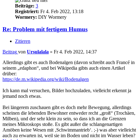
Beiträge:
3
Registriert:
Fr 4. Feb 2022, 13:18
Wormery:
DIY Wormery
Re: Problem mit fertigem Humus
Zitieren
Beitrag
von
Ursulalala
»
Fr 4. Feb 2022, 14:37
Allerdings gibt es auch Bodenalgen (davon schreibt auch Francé in
seinem „edaphon“, und bei Wikipedia gibts auch einen Artikel
drüber:
https://de.m.wikipedia.org/wiki/Bodenalgen
Ich kann mal versuchen, Bilder hochzuladen, vielleicht erkennt ja
jemand noch etwas.
Bei längerem zuschauen gibt es doch mehr Bewegung, allerdings
scheinen die lebenden Bewohner entweder recht „groß“ (Trochäen,
Milben), und der sehr klein zu sein, so dass ich an die Grenzen
meines Mikroskops stoße. Es gibt außer die schlangenartigen
Amöben keine Wesen mit ‚Schwimmantrieb‘. ;-) was aber vielleicht
auch zu erwarten ist, weil sie im Boden und nicht im Wasser leben?