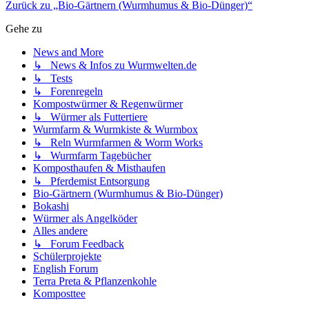
Zurück zu „Bio-Gärtnern (Wurmhumus & Bio-Dünger)“
Gehe zu
News and More
↳ News & Infos zu Wurmwelten.de
↳ Tests
↳ Forenregeln
Kompostwürmer & Regenwürmer
↳ Würmer als Futtertiere
Wurmfarm & Wurmkiste & Wurmbox
↳ Reln Wurmfarmen & Worm Works
↳ Wurmfarm Tagebücher
Komposthaufen & Misthaufen
↳ Pferdemist Entsorgung
Bio-Gärtnern (Wurmhumus & Bio-Dünger)
Bokashi
Würmer als Angelköder
Alles andere
↳ Forum Feedback
Schülerprojekte
English Forum
Terra Preta & Pflanzenkohle
Komposttee