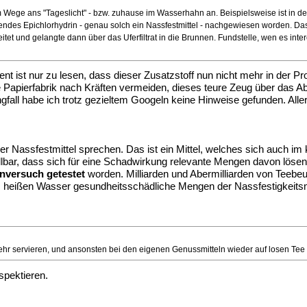
Wege ans "Tageslicht" - bzw. zuhause im Wasserhahn an. Beispielsweise ist in de
ndes Epichlorhydrin - genau solch ein Nassfestmittel - nachgewiesen worden. Da
et und gelangte dann über das Uferfiltrat in die Brunnen. Fundstelle, wen es interes
nt ist nur zu lesen, dass dieser Zusatzstoff nun nicht mehr in der P
die Papierfabrik nach Kräften vermeiden, dieses teure Zeug über das A
ll habe ich trotz gezieltem Googeln keine Hinweise gefunden. Allerd
er Nassfestmittel sprechen. Das ist ein Mittel, welches sich auch im
rstellbar, dass sich für eine Schadwirkung relevante Mengen davon lös
nversuch getestet
worden. Milliarden und Abermilliarden von Teeb
m heißen Wasser gesundheitsschädliche Mengen der Nassfestigkeitsmi
mehr servieren, und ansonsten bei den eigenen Genussmitteln wieder auf losen T
spektieren.