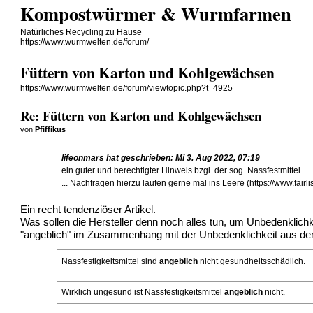
Kompostwürmer & Wurmfarmen
Natürliches Recycling zu Hause
https://www.wurmwelten.de/forum/
Füttern von Karton und Kohlgewächsen
https://www.wurmwelten.de/forum/viewtopic.php?t=4925
Re: Füttern von Karton und Kohlgewächsen
von
Pfiffikus
lifeonmars
hat geschrieben:
Mi 3. Aug 2022, 07:19
ein guter und berechtigter Hinweis bzgl. der sog. Nassfestmittel.
... Nachfragen hierzu laufen gerne mal ins Leere (
https://www.fairli
Ein recht tendenziöser Artikel.
Was sollen die Hersteller denn noch alles tun, um Unbedenklichk
"angeblich" im Zusammenhang mit der Unbedenklichkeit aus de
Nassfestigkeitsmittel sind
angeblich
nicht gesundheitsschädlich.
Wirklich ungesund ist Nassfestigkeitsmittel
angeblich
nicht.