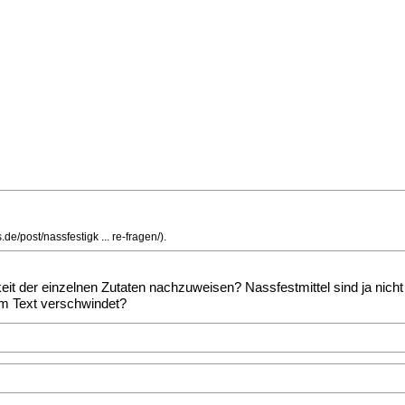
s.de/post/nassfestigk ... re-fragen/
).
eit der einzelnen Zutaten nachzuweisen? Nassfestmittel sind ja nicht
m Text verschwindet?