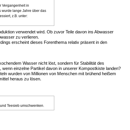
r Vergangenheit in
s wurde lange Jahre über das
siert, z.B. unter:
roduktion verwendet wird. Ob zuvor Teile davon ins Abwasser
bwasser zu verlieren.
ings erscheint dieses Forenthema relativ präsent in den
 kochendem Wasser nicht löst, sondern für Stabilität des
en, wenn einzelne Partikel davon in unserer Kompostkiste landen?
euteln wurden von Millionen von Menschen mit brühend heißem
ttel heraus zu lösen.
ee und Teesieb umschwenken.