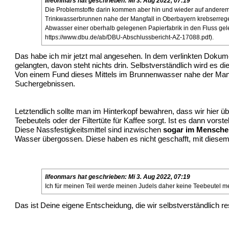
lifeonmars
hat geschrieben:
Mi 3. Aug 2022, 07:19
Die Problemstoffe darin kommen aber hin und wieder auf anderem 
Trinkwasserbrunnen nahe der Mangfall in Oberbayern krebserrege
Abwasser einer oberhalb gelegenen Papierfabrik in den Fluss geleit
https://www.dbu.de/ab/DBU-Abschlussbericht-AZ-17088.pdf
).
Das habe ich mir jetzt mal angesehen. In dem verlinkten Dokume
gelangten, davon steht nichts drin. Selbstverständlich wird es 
Von einem Fund dieses Mittels im Brunnenwasser nahe der Mangfa
Suchergebnissen.
Letztendlich sollte man im Hinterkopf bewahren, dass wir hier üb
Teebeutels oder der Filtertüte für Kaffee sorgt. Ist es dann vo
Diese Nassfestigkeitsmittel sind inzwischen
sogar im Mensche
Wasser übergossen. Diese haben es nicht geschafft, mit diese
lifeonmars
hat geschrieben:
Mi 3. Aug 2022, 07:19
Ich für meinen Teil werde meinen Judels daher keine Teebeutel 
Das ist Deine eigene Entscheidung, die wir selbstverständlich re