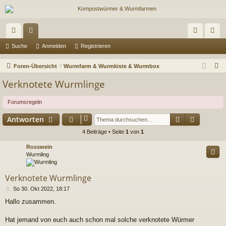
ch
or
n
eg
Suche
Anmelden
Registrieren
ne
en
m
ist
S
Foren-Übersicht
Wurmfarm & Wurmkiste & Wurmbox
llz
el
rie
u
Verknotete Wurmlinge
c
ug
de
re
h
Forumsregeln
riff
n
n
e
Suche
Erweiter
Antworten
4 Beiträge • Seite
1
von
1
Rosswein
Wurmling
Verknotete Wurmlinge
B
So 30. Okt 2022, 18:17
e
Hallo zusammen.
i
t
r
Hat jemand von euch auch schon mal solche verknotete Würmer