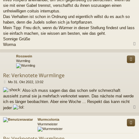
g
sie mit einer Gabel trennst, verschaffst du ihnen sozusagen einen
unfreiwilligen coituis interruptus.
Das Verhalten ist schon in Ordnung und eigentlich willst du es auch so
haben, denn die Judels sollen sich ja fortpflanzen.
Mein Tipp: Freu dich, wenn du Würmer in dieser Stellung findest und lass
sie einfach machen, sie wissen am besten, wie das geht.
Sonnige Grüße
Worma
c
Rosswein
Wurmling
Re: Verknotete Wurmlinge
B
Mo 31. Okt 2022, 13:02
e
Also ich muss sagen das das schon sehr schmerzhaft
i
aussieht zumal sie ja mehrfach verknotet waren. Das nächste mal werde
t
r
ich es länger beobachten. Aber eine Woche ... Respekt das kann nicht
a
jeder
g
c
Wurmcolonia
Wurmmeister
Re: Verknotete Wurmlinge