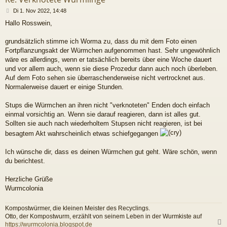
B
Di 1. Nov 2022, 14:48
e
Hallo Rosswein,
i
t
r
grundsätzlich stimme ich Worma zu, dass du mit dem Foto einen
a
Fortpflanzungsakt der Würmchen aufgenommen hast. Sehr ungewöhnlich
g
wäre es allerdings, wenn er tatsächlich bereits über eine Woche dauert
und vor allem auch, wenn sie diese Prozedur dann auch noch überleben.
Auf dem Foto sehen sie überraschenderweise nicht vertrocknet aus.
Normalerweise dauert er einige Stunden.
Stups die Würmchen an ihren nicht "verknoteten" Enden doch einfach
einmal vorsichtig an. Wenn sie darauf reagieren, dann ist alles gut.
Sollten sie auch nach wiederholtem Stupsen nicht reagieren, ist bei
besagtem Akt wahrscheinlich etwas schiefgegangen
Ich wünsche dir, dass es deinen Würmchen gut geht. Wäre schön, wenn
du berichtest.
Herzliche Grüße
Wurmcolonia
Kompostwürmer, die kleinen Meister des Recyclings.
Otto, der Kompostwurm, erzählt von seinem Leben in der Wurmkiste auf
https://wurmcolonia.blogspot.de