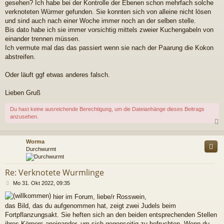
a
gesehen? Ich habe bei der Kontrolle der Ebenen schon mehrfach solche
g
verknoteten Würmer gefunden. Sie konnten sich von alleine nicht lösen
und sind auch nach einer Woche immer noch an der selben stelle.
Bis dato habe ich sie immer vorsichtig mittels zweier Kuchengabeln von
einander trennen müssen.
Ich vermute mal das das passiert wenn sie nach der Paarung die Kokon
abstreifen.
Oder läuft ggf etwas anderes falsch.
Lieben Gruß
Du hast keine ausreichende Berechtigung, um die Dateianhänge dieses Beitrags
anzusehen.
c
Worma
Durchwurmt
Re: Verknotete Wurmlinge
B
Mo 31. Okt 2022, 09:35
e
hier im Forum, liebe/r Rosswein,
i
das Bild, das du aufgenommen hat, zeigt zwei Judels beim
t
r
Fortpflanzungsakt. Sie heften sich an den beiden entsprechenden Stellen
a
ihres Körpers aneinander, um sich gegenseitig zu befruchten. Wenn du