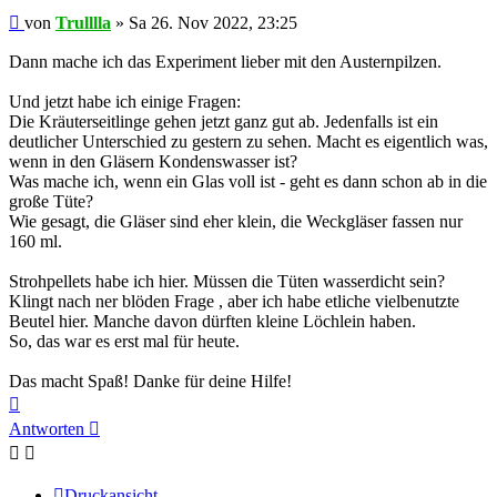
Beitrag
von
Trulllla
»
Sa 26. Nov 2022, 23:25
Dann mache ich das Experiment lieber mit den Austernpilzen.
Und jetzt habe ich einige Fragen:
Die Kräuterseitlinge gehen jetzt ganz gut ab. Jedenfalls ist ein
deutlicher Unterschied zu gestern zu sehen. Macht es eigentlich was,
wenn in den Gläsern Kondenswasser ist?
Was mache ich, wenn ein Glas voll ist - geht es dann schon ab in die
große Tüte?
Wie gesagt, die Gläser sind eher klein, die Weckgläser fassen nur
160 ml.
Strohpellets habe ich hier. Müssen die Tüten wasserdicht sein?
Klingt nach ner blöden Frage , aber ich habe etliche vielbenutzte
Beutel hier. Manche davon dürften kleine Löchlein haben.
So, das war es erst mal für heute.
Das macht Spaß! Danke für deine Hilfe!
Nach
oben
Antworten
Druckansicht