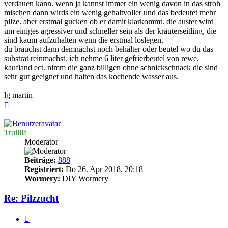
verdauen kann. wenn ja kannst immer ein wenig davon in das stroh
mischen dann wirds ein wenig gehaltvoller und das bedeutet mehr
pilze. aber erstmal gucken ob er damit klarkommt. die auster wird
um einiges agressiver und schneller sein als der kräuterseitling, die
sind kaum aufzuhalten wenn die erstmal loslegen.
du brauchst dann demnächst noch behälter oder beutel wo du das
substrat reinmachst. ich nehme 6 liter gefrierbeutel von rewe,
kaufland ect. nimm die ganz billigen ohne schnickschnack die sind
sehr gut geeignet und halten das kochende wasser aus.
lg martin
Nach
oben
Trulllla
Moderator
Beiträge:
888
Registriert:
Do 26. Apr 2018, 20:18
Wormery:
DIY Wormery
Re: Pilzzucht
Zitieren