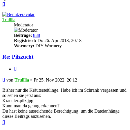
Nach
oben
Trulllla
Moderator
Beiträge:
888
Registriert:
Do 26. Apr 2018, 20:18
Wormery:
DIY Wormery
Re: Pilzzucht
Zitieren
Beitrag
von
Trulllla
»
Fr 25. Nov 2022, 20:12
Bisher nur die Kräuterseitlinge. Habe ich im Schrank vergessen und
so sehen sie jetzt aus:
Kraeuter-pilz.jpg
Kann man da genug erkennen?
Du hast keine ausreichende Berechtigung, um die Dateianhänge
dieses Beitrags anzusehen.
Nach
oben