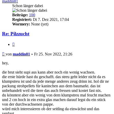
maddin81
Schon länger dabei
Beiträge:
100
Registriert:
Di 7. Dez 2021, 17:04
Wormery:
None (yet)
Re: Pilzzucht
Zitieren
Beitrag
von
maddin81
»
Fr 25. Nov 2022, 21:26
hey,
die brut sieht supi aus kann aber noch ein wenig wachsen.
die erste hürde hast du geschafft. das streu geht leider nicht da es
klumpstreu ist und da jede menge anderes zeug drinn ist. hol dir ne
packung strohpellets für kaninchen aus dem baumarkt. das ist
unbehandelt weil die tiere das auch fressen und kostet fast nix.
du könntest aber ein wenig von dem klumpstreu mal feucht machen
und 2 cm hoch in ein extra glas machen darauf legst du ein stück
von der durchwachsenen pappe.
würd mich interessieren ob der seitling da einwächst und das
verdaut.