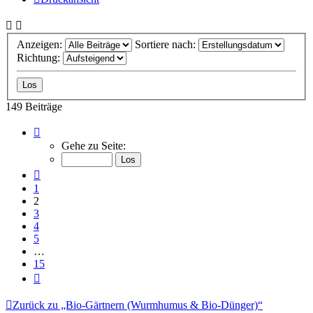
Anzeigen:
Sortiere nach:
Richtung:
149 Beiträge
Seite
2
Gehe zu Seite:
von
15
Vorherige
1
2
3
4
5
…
15
Nächste
Zurück zu „Bio-Gärtnern (Wurmhumus & Bio-Dünger)“