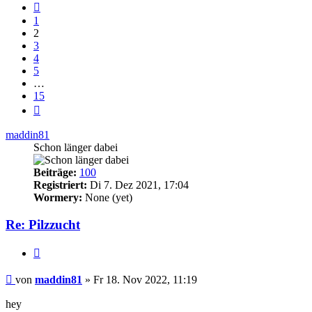
Vorherige
1
2
3
4
5
…
15
Nächste
maddin81
Schon länger dabei
Beiträge:
100
Registriert:
Di 7. Dez 2021, 17:04
Wormery:
None (yet)
Re: Pilzzucht
Zitieren
Beitrag
von
maddin81
»
Fr 18. Nov 2022, 11:19
hey