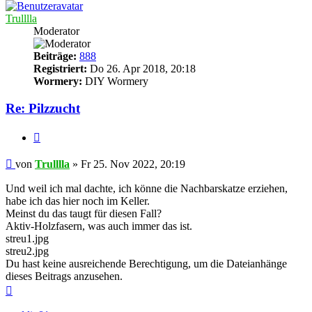
Trulllla
Moderator
Beiträge:
888
Registriert:
Do 26. Apr 2018, 20:18
Wormery:
DIY Wormery
Re: Pilzzucht
Zitieren
Beitrag
von
Trulllla
»
Fr 25. Nov 2022, 20:19
Und weil ich mal dachte, ich könne die Nachbarskatze erziehen,
habe ich das hier noch im Keller.
Meinst du das taugt für diesen Fall?
Aktiv-Holzfasern, was auch immer das ist.
streu1.jpg
streu2.jpg
Du hast keine ausreichende Berechtigung, um die Dateianhänge
dieses Beitrags anzusehen.
Nach
oben