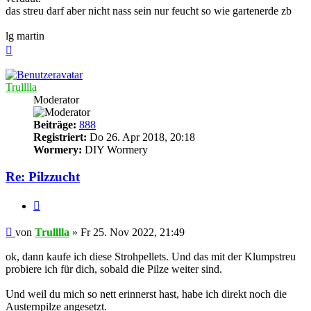
das streu darf aber nicht nass sein nur feucht so wie gartenerde zb
lg martin
Nach
oben
Trulllla
Moderator
Beiträge:
888
Registriert:
Do 26. Apr 2018, 20:18
Wormery:
DIY Wormery
Re: Pilzzucht
Zitieren
Beitrag
von
Trulllla
»
Fr 25. Nov 2022, 21:49
ok, dann kaufe ich diese Strohpellets. Und das mit der Klumpstreu
probiere ich für dich, sobald die Pilze weiter sind.
Und weil du mich so nett erinnerst hast, habe ich direkt noch die
Austernpilze angesetzt.