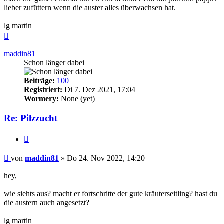
lieber zufüttern wenn die auster alles überwachsen hat.
lg martin
Nach
oben
maddin81
Schon länger dabei
Beiträge:
100
Registriert:
Di 7. Dez 2021, 17:04
Wormery:
None (yet)
Re: Pilzzucht
Zitieren
Beitrag
von
maddin81
»
Do 24. Nov 2022, 14:20
hey,
wie siehts aus? macht er fortschritte der gute kräuterseitling? hast du
die austern auch angesetzt?
lg martin