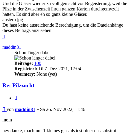
Und die Gläser wieder zu voll gemacht vor Begeisterung, weil die
Pilze in der Zwischenzeit ihren ganzen Karton durchgemyzelt
hatten. Es sind aber eh so ganz kleine Gläser.
austern.jpg
Du hast keine ausreichende Berechtigung, um die Dateianhänge
dieses Beitrags anzusehen.
Nach
oben
maddin81
Schon länger dabei
Beiträge:
100
Registriert:
Di 7. Dez 2021, 17:04
Wormery:
None (yet)
Re: Pilzzucht
Zitieren
Beitrag
von
maddin81
»
Sa 26. Nov 2022, 11:46
moin
hey danke, mach nur 1 kleines glas als test ob er das substrat