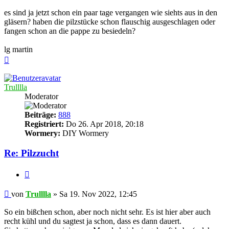
es sind ja jetzt schon ein paar tage vergangen wie siehts aus in den
gläsern? haben die pilzstücke schon flauschig ausgeschlagen oder
fangen schon an die pappe zu besiedeln?
lg martin
Nach
oben
Trulllla
Moderator
Beiträge:
888
Registriert:
Do 26. Apr 2018, 20:18
Wormery:
DIY Wormery
Re: Pilzzucht
Zitieren
Beitrag
von
Trulllla
»
Sa 19. Nov 2022, 12:45
So ein bißchen schon, aber noch nicht sehr. Es ist hier aber auch
recht kühl und du sagtest ja schon, dass es dann dauert.