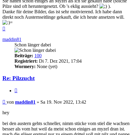
Sie hatten schon einiges an Myzel als ich sie gekauft habe (solche
Pilze sind oft heruntergesetzt. Ob 's eklig aussieht?
).
Danke für deine Bilder, das ist sehr motivierend. Ich habe dann
direkt noch Austernseitlinge gekauft, die ich heute ansetzen will.
Nach
oben
maddin81
Schon länger dabei
Beiträge:
100
Registriert:
Di 7. Dez 2021, 17:04
Wormery:
None (yet)
Re: Pilzzucht
Zitieren
Beitrag
von
maddin81
»
Sa 19. Nov 2022, 13:42
hey
bei den austern gehts schneller, nimm stücke vom stiel die wachsen
besser als vom hut weil da meist schon einiges an myzel dran ist.
mach die gläser erstmal nur zu einem drittel voll mit pilz und pappe.