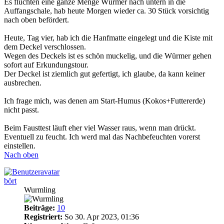
Es flüchten eine ganze Menge Würmer nach untern in die
Auffangschale, hab heute Morgen wieder ca. 30 Stück vorsichtig
nach oben befördert.
Heute, Tag vier, hab ich die Hanfmatte eingelegt und die Kiste mit
dem Deckel verschlossen.
Wegen des Deckels ist es schön muckelig, und die Würmer gehen
sofort auf Erkundungstour.
Der Deckel ist ziemlich gut gefertigt, ich glaube, da kann keiner
ausbrechen.
Ich frage mich, was denen am Start-Humus (Kokos+Futtererde)
nicht passt.
Beim Fausttest läuft eher viel Wasser raus, wenn man drückt.
Eventuell zu feucht. Ich werd mal das Nachbefeuchten vorerst
einstellen.
Nach oben
bört
Wurmling
Beiträge:
10
Registriert:
So 30. Apr 2023, 01:36