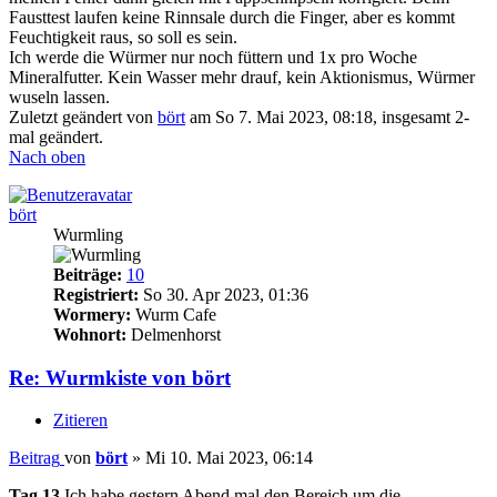
Fausttest laufen keine Rinnsale durch die Finger, aber es kommt
Feuchtigkeit raus, so soll es sein.
Ich werde die Würmer nur noch füttern und 1x pro Woche
Mineralfutter. Kein Wasser mehr drauf, kein Aktionismus, Würmer
wuseln lassen.
Zuletzt geändert von
bört
am So 7. Mai 2023, 08:18, insgesamt 2-
mal geändert.
Nach oben
bört
Wurmling
Beiträge:
10
Registriert:
So 30. Apr 2023, 01:36
Wormery:
Wurm Cafe
Wohnort:
Delmenhorst
Re: Wurmkiste von bört
Zitieren
Beitrag
von
bört
»
Mi 10. Mai 2023, 06:14
Tag 13
Ich habe gestern Abend mal den Bereich um die