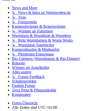
News and More
↳ News & Infos zu Wurmwelten.de
↳ Tests
↳ Forenregeln
Kompostwürmer & Regenwürmer
↳ Würmer als Futtertiere
Wurmfarm & Wurmkiste & Wurmbox
↳ Reln Wurmfarmen & Worm Works
↳ Wurmfarm Tagebücher
Komposthaufen & Misthaufen
↳ Pferdemist Entsorgung
Bio-Gärtnern (Wurmhumus & Bio-Dünger)
Bokashi
Würmer als Angelköder
Alles andere
↳ Forum Feedback
Schülerprojekte
English Forum
Terra Preta & Pflanzenkohle
Komposttee
Foren-Übersicht
Alle Zeiten sind
UTC+01:00