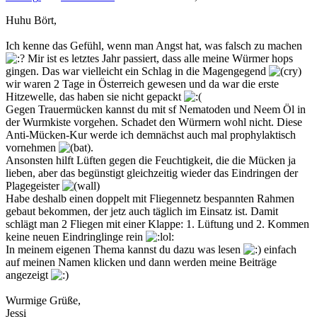
Huhu Bört,
Ich kenne das Gefühl, wenn man Angst hat, was falsch zu machen
Mir ist es letztes Jahr passiert, dass alle meine Würmer hops
gingen. Das war vielleicht ein Schlag in die Magengegend
wir waren 2 Tage in Österreich gewesen und da war die erste
Hitzewelle, das haben sie nicht gepackt
Gegen Trauermücken kannst du mit sf Nematoden und Neem Öl in
der Wurmkiste vorgehen. Schadet den Würmern wohl nicht. Diese
Anti-Mücken-Kur werde ich demnächst auch mal prophylaktisch
vornehmen
.
Ansonsten hilft Lüften gegen die Feuchtigkeit, die die Mücken ja
lieben, aber das begünstigt gleichzeitig wieder das Eindringen der
Plagegeister
Habe deshalb einen doppelt mit Fliegennetz bespannten Rahmen
gebaut bekommen, der jetz auch täglich im Einsatz ist. Damit
schlägt man 2 Fliegen mit einer Klappe: 1. Lüftung und 2. Kommen
keine neuen Eindringlinge rein
In meinem eigenen Thema kannst du dazu was lesen
einfach
auf meinen Namen klicken und dann werden meine Beiträge
angezeigt
Wurmige Grüße,
Jessi