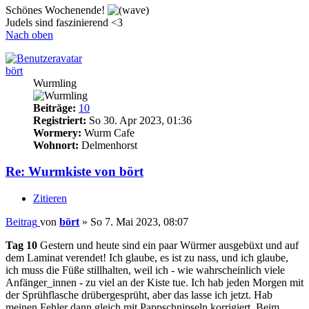
Schönes Wochenende!
Judels sind faszinierend <3
Nach oben
bört
Wurmling
Beiträge:
10
Registriert:
So 30. Apr 2023, 01:36
Wormery:
Wurm Cafe
Wohnort:
Delmenhorst
Re: Wurmkiste von bört
Zitieren
Beitrag
von
bört
»
So 7. Mai 2023, 08:07
Tag 10
Gestern und heute sind ein paar Würmer ausgebüxt und auf
dem Laminat verendet! Ich glaube, es ist zu nass, und ich glaube,
ich muss die Füße stillhalten, weil ich - wie wahrscheinlich viele
Anfänger_innen - zu viel an der Kiste tue. Ich hab jeden Morgen mit
der Sprühflasche drübergesprüht, aber das lasse ich jetzt. Hab
meinen Fehler dann gleich mit Pappschnipseln korrigiert. Beim