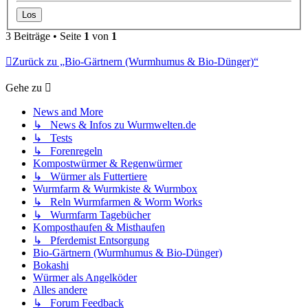
3 Beiträge • Seite
1
von
1
Zurück zu „Bio-Gärtnern (Wurmhumus & Bio-Dünger)“
Gehe zu
News and More
↳ News & Infos zu Wurmwelten.de
↳ Tests
↳ Forenregeln
Kompostwürmer & Regenwürmer
↳ Würmer als Futtertiere
Wurmfarm & Wurmkiste & Wurmbox
↳ Reln Wurmfarmen & Worm Works
↳ Wurmfarm Tagebücher
Komposthaufen & Misthaufen
↳ Pferdemist Entsorgung
Bio-Gärtnern (Wurmhumus & Bio-Dünger)
Bokashi
Würmer als Angelköder
Alles andere
↳ Forum Feedback