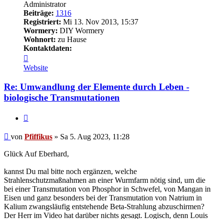
Administrator
Beiträge:
1316
Registriert:
Mi 13. Nov 2013, 15:37
Wormery:
DIY Wormery
Wohnort:
zu Hause
Kontaktdaten:
Kontaktdaten
von
Website
Pfiffikus
Re: Umwandlung der Elemente durch Leben -
biologische Transmutationen
Zitieren
Beitrag
von
Pfiffikus
»
Sa 5. Aug 2023, 11:28
Glück Auf Eberhard,
kannst Du mal bitte noch ergänzen, welche
Strahlenschutzmaßnahmen an einer Wurmfarm nötig sind, um die
bei einer Transmutation von Phosphor in Schwefel, von Mangan in
Eisen und ganz besonders bei der Transmutation von Natrium in
Kalium zwangsläufig entstehende Beta-Strahlung abzuschirmen?
Der Herr im Video hat darüber nichts gesagt. Logisch, denn Louis