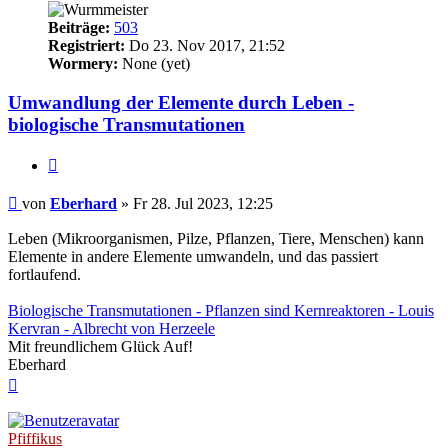
Beiträge:
503
Registriert:
Do 23. Nov 2017, 21:52
Wormery:
None (yet)
Umwandlung der Elemente durch Leben -
biologische Transmutationen
Zitieren
Beitrag
von
Eberhard
»
Fr 28. Jul 2023, 12:25
Leben (Mikroorganismen, Pilze, Pflanzen, Tiere, Menschen) kann
Elemente in andere Elemente umwandeln, und das passiert
fortlaufend.
Biologische Transmutationen - Pflanzen sind Kernreaktoren - Louis
Kervran - Albrecht von Herzeele
Mit freundlichem Glück Auf!
Eberhard
Nach
oben
Pfiffikus