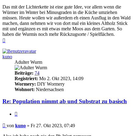
Das mit der Lichterkette ist eine gute Idee, vor allem wenn die
Würmer im Winter bei Minusgraden in die Küche umziehen
müssen. Heute wollen wir außerdem eh einen Ausflug in den Wald
machen, dann nehmen wir von dort mal ein kleines Altholz Stück
mit und ergänzen es mit etwas mehr Moos aus dem Garten. So
haben die Wurmis noch mehr Rückzugsorte / Spielflächen.
Nach
oben
kuno
Adulter Wurm
Beiträge:
74
Registriert:
Mo 2. Okt 2023, 14:09
Wormery:
DIY Wormery
Wohnort:
Niedersachsen
Re: Population nimmt ab und Substrat zu basisch
Zitieren
Beitrag
von
kuno
»
Fr 27. Okt 2023, 07:49