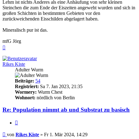
Lehm ist nichts Anderes als eine Anhäufung von sehr kleinen
Steinchen die zum Ende der Eiszeiten angeweht wurden und sich in
großen Schichten in bestimmten Gebieten vor den
zurückweichenden Eisschilden abgelagert haben.
Mineralisch pur ist das.
mfG Jörg
Nach
oben
Rikes Kiste
Adulter Wurm
Beiträge:
54
Registriert:
Sa 7. Jan 2023, 21:35
Wormery:
Wurm Chest
Wohnort:
nördlich von Berlin
Re: Population nimmt ab und Substrat zu basisch
Zitieren
Beitrag
von
Rikes Kiste
»
Fr 1. Mär 2024, 14:29