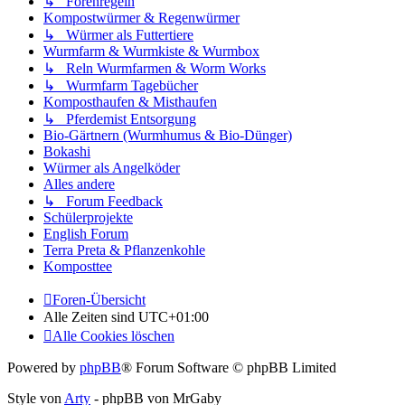
↳ Forenregeln
Kompostwürmer & Regenwürmer
↳ Würmer als Futtertiere
Wurmfarm & Wurmkiste & Wurmbox
↳ Reln Wurmfarmen & Worm Works
↳ Wurmfarm Tagebücher
Komposthaufen & Misthaufen
↳ Pferdemist Entsorgung
Bio-Gärtnern (Wurmhumus & Bio-Dünger)
Bokashi
Würmer als Angelköder
Alles andere
↳ Forum Feedback
Schülerprojekte
English Forum
Terra Preta & Pflanzenkohle
Komposttee
Foren-Übersicht
Alle Zeiten sind
UTC+01:00
Alle Cookies löschen
Powered by
phpBB
® Forum Software © phpBB Limited
Style von
Arty
- phpBB von MrGaby