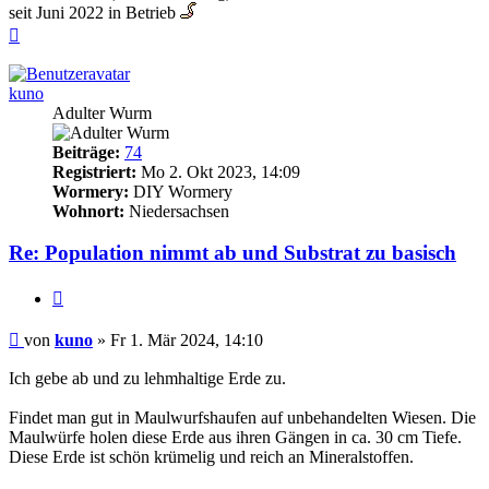
seit Juni 2022 in Betrieb
Nach
oben
kuno
Adulter Wurm
Beiträge:
74
Registriert:
Mo 2. Okt 2023, 14:09
Wormery:
DIY Wormery
Wohnort:
Niedersachsen
Re: Population nimmt ab und Substrat zu basisch
Zitieren
Beitrag
von
kuno
»
Fr 1. Mär 2024, 14:10
Ich gebe ab und zu lehmhaltige Erde zu.
Findet man gut in Maulwurfshaufen auf unbehandelten Wiesen. Die
Maulwürfe holen diese Erde aus ihren Gängen in ca. 30 cm Tiefe.
Diese Erde ist schön krümelig und reich an Mineralstoffen.