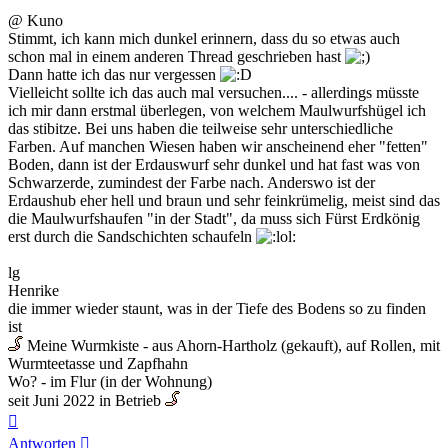
@ Kuno
Stimmt, ich kann mich dunkel erinnern, dass du so etwas auch
schon mal in einem anderen Thread geschrieben hast
Dann hatte ich das nur vergessen
Vielleicht sollte ich das auch mal versuchen.... - allerdings müsste
ich mir dann erstmal überlegen, von welchem Maulwurfshügel ich
das stibitze. Bei uns haben die teilweise sehr unterschiedliche
Farben. Auf manchen Wiesen haben wir anscheinend eher "fetten"
Boden, dann ist der Erdauswurf sehr dunkel und hat fast was von
Schwarzerde, zumindest der Farbe nach. Anderswo ist der
Erdaushub eher hell und braun und sehr feinkrümelig, meist sind das
die Maulwurfshaufen "in der Stadt", da muss sich Fürst Erdkönig
erst durch die Sandschichten schaufeln
lg
Henrike
die immer wieder staunt, was in der Tiefe des Bodens so zu finden
ist
Meine Wurmkiste - aus Ahorn-Hartholz (gekauft), auf Rollen, mit
Wurmteetasse und Zapfhahn
Wo? - im Flur (in der Wohnung)
seit Juni 2022 in Betrieb
Nach
oben
Antworten