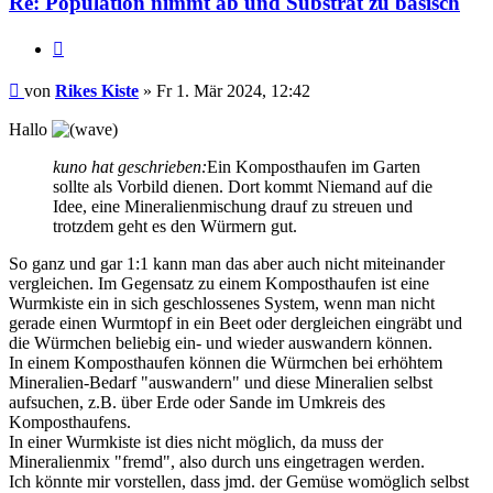
Re: Population nimmt ab und Substrat zu basisch
Zitieren
Beitrag
von
Rikes Kiste
»
Fr 1. Mär 2024, 12:42
Hallo
kuno hat geschrieben:
Ein Komposthaufen im Garten
sollte als Vorbild dienen. Dort kommt Niemand auf die
Idee, eine Mineralienmischung drauf zu streuen und
trotzdem geht es den Würmern gut.
So ganz und gar 1:1 kann man das aber auch nicht miteinander
vergleichen. Im Gegensatz zu einem Komposthaufen ist eine
Wurmkiste ein in sich geschlossenes System, wenn man nicht
gerade einen Wurmtopf in ein Beet oder dergleichen eingräbt und
die Würmchen beliebig ein- und wieder auswandern können.
In einem Komposthaufen können die Würmchen bei erhöhtem
Mineralien-Bedarf "auswandern" und diese Mineralien selbst
aufsuchen, z.B. über Erde oder Sande im Umkreis des
Komposthaufens.
In einer Wurmkiste ist dies nicht möglich, da muss der
Mineralienmix "fremd", also durch uns eingetragen werden.
Ich könnte mir vorstellen, dass jmd. der Gemüse womöglich selbst