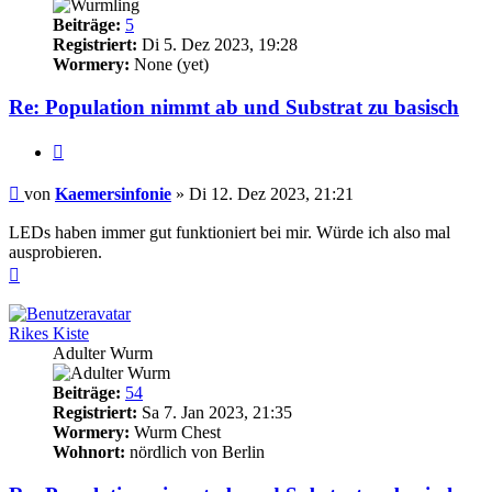
Beiträge:
5
Registriert:
Di 5. Dez 2023, 19:28
Wormery:
None (yet)
Re: Population nimmt ab und Substrat zu basisch
Zitieren
Beitrag
von
Kaemersinfonie
»
Di 12. Dez 2023, 21:21
LEDs haben immer gut funktioniert bei mir. Würde ich also mal
ausprobieren.
Nach
oben
Rikes Kiste
Adulter Wurm
Beiträge:
54
Registriert:
Sa 7. Jan 2023, 21:35
Wormery:
Wurm Chest
Wohnort:
nördlich von Berlin