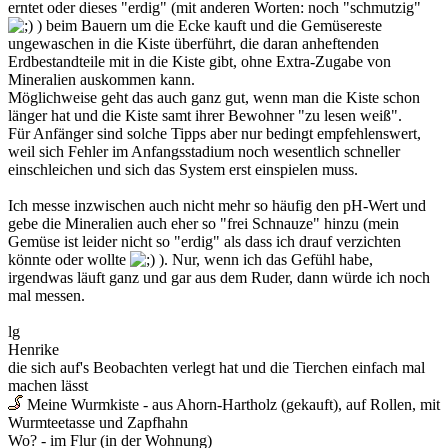
erntet oder dieses "erdig" (mit anderen Worten: noch "schmutzig"
) beim Bauern um die Ecke kauft und die Gemüsereste
ungewaschen in die Kiste überführt, die daran anheftenden
Erdbestandteile mit in die Kiste gibt, ohne Extra-Zugabe von
Mineralien auskommen kann.
Möglichweise geht das auch ganz gut, wenn man die Kiste schon
länger hat und die Kiste samt ihrer Bewohner "zu lesen weiß".
Für Anfänger sind solche Tipps aber nur bedingt empfehlenswert,
weil sich Fehler im Anfangsstadium noch wesentlich schneller
einschleichen und sich das System erst einspielen muss.
Ich messe inzwischen auch nicht mehr so häufig den pH-Wert und
gebe die Mineralien auch eher so "frei Schnauze" hinzu (mein
Gemüse ist leider nicht so "erdig" als dass ich drauf verzichten
könnte oder wollte
). Nur, wenn ich das Gefühl habe,
irgendwas läuft ganz und gar aus dem Ruder, dann würde ich noch
mal messen.
lg
Henrike
die sich auf's Beobachten verlegt hat und die Tierchen einfach mal
machen lässt
Meine Wurmkiste - aus Ahorn-Hartholz (gekauft), auf Rollen, mit
Wurmteetasse und Zapfhahn
Wo? - im Flur (in der Wohnung)