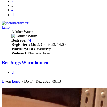
2
3
4
Nächste
kuno
Adulter Wurm
Beiträge:
74
Registriert:
Mo 2. Okt 2023, 14:09
Wormery:
DIY Wormery
Wohnort:
Niedersachsen
Re: Jörgs Wurmtonnen
Zitieren
Beitrag
von
kuno
»
Do 14. Dez 2023, 09:13