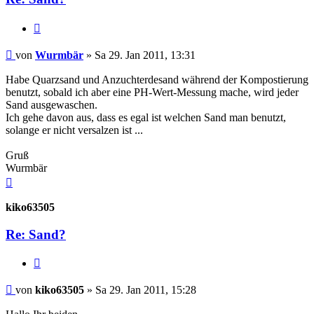
Zitieren
Beitrag
von
Wurmbär
»
Sa 29. Jan 2011, 13:31
Habe Quarzsand und Anzuchterdesand während der Kompostierung
benutzt, sobald ich aber eine PH-Wert-Messung mache, wird jeder
Sand ausgewaschen.
Ich gehe davon aus, dass es egal ist welchen Sand man benutzt,
solange er nicht versalzen ist ...
Gruß
Wurmbär
Nach
oben
kiko63505
Re: Sand?
Zitieren
Beitrag
von
kiko63505
»
Sa 29. Jan 2011, 15:28