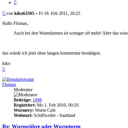
Zitieren
Beitrag
von
kiko63505
»
Fr 18. Feb 2011, 20:25
Hallo Flomax,
Auch bei den Wurmfarmen ist weniger oft mehr! Aber das wissen
das würde ich jetzt ohne langen kommentar bestätigen.
kiko
Nach
oben
Flomax
Moderator
Beiträge:
1098
Registriert:
Mo 1. Feb 2010, 00:20
Wormery:
Wurm Cafe
Wohnort:
Schiffweiler - Saarland
Re: Wurmröhre oder Wurmturm