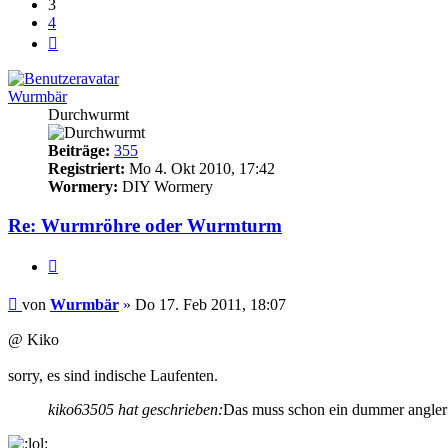
3
4
Nächste
Wurmbär
Durchwurmt
Beiträge:
355
Registriert:
Mo 4. Okt 2010, 17:42
Wormery:
DIY Wormery
Re: Wurmröhre oder Wurmturm
Zitieren
Beitrag
von
Wurmbär
»
Do 17. Feb 2011, 18:07
@ Kiko
sorry, es sind indische Laufenten.
kiko63505 hat geschrieben:
Das muss schon ein dummer angler s