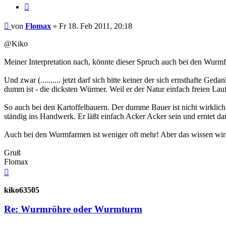
Zitieren
Beitrag
von
Flomax
»
Fr 18. Feb 2011, 20:18
@Kiko
Meiner Interpretation nach, könnte dieser Spruch auch bei den Wur
Und zwar (.......... jetzt darf sich bitte keiner der sich ernsthaft
dumm ist - die dicksten Würmer. Weil er der Natur einfach freien Lauf 
So auch bei den Kartoffelbauern. Der dumme Bauer ist nicht wirklic
ständig ins Handwerk. Er läßt einfach Acker Acker sein und erntet d
Auch bei den Wurmfarmen ist weniger oft mehr! Aber das wissen wir a
Gruß
Flomax
Nach
oben
kiko63505
Re: Wurmröhre oder Wurmturm