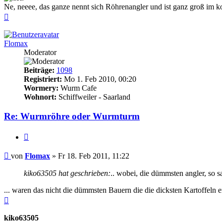
Ne, neeee, das ganze nennt sich Röhrenangler und ist ganz groß im 
Nach
oben
Flomax
Moderator
Beiträge:
1098
Registriert:
Mo 1. Feb 2010, 00:20
Wormery:
Wurm Cafe
Wohnort:
Schiffweiler - Saarland
Re: Wurmröhre oder Wurmturm
Zitieren
Beitrag
von
Flomax
»
Fr 18. Feb 2011, 11:22
kiko63505 hat geschrieben:
.. wobei, die dümmsten angler, so s
... waren das nicht die dümmsten Bauern die die dicksten Kartoffeln 
Nach
oben
kiko63505