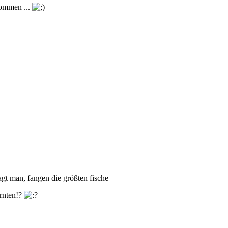
kommen ...
agt man, fangen die größten fische
ernten!?