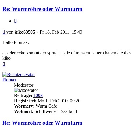
Re: Wurmröhre oder Wurmturm
Zitieren
Beitrag
von
kiko63505
»
Fr 18. Feb 2011, 15:49
Hallo Flomax,
aus der ecke kommt der spruch... die dümmsten bauern haben die dick
kiko
Nach
oben
Flomax
Moderator
Beiträge:
1098
Registriert:
Mo 1. Feb 2010, 00:20
Wormery:
Wurm Cafe
Wohnort:
Schiffweiler - Saarland
Re: Wurmröhre oder Wurmturm