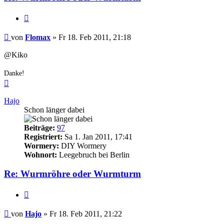
Zitieren
Beitrag
von
Flomax
»
Fr 18. Feb 2011, 21:18
@Kiko
Danke!
Nach
oben
Hajo
Schon länger dabei
Beiträge:
97
Registriert:
Sa 1. Jan 2011, 17:41
Wormery:
DIY Wormery
Wohnort:
Leegebruch bei Berlin
Re: Wurmröhre oder Wurmturm
Zitieren
Beitrag
von
Hajo
»
Fr 18. Feb 2011, 21:22