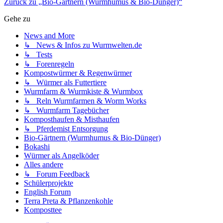
Zurück zu „Bio-Gärtnern (Wurmhumus & Bio-Dünger)“
Gehe zu
News and More
↳ News & Infos zu Wurmwelten.de
↳ Tests
↳ Forenregeln
Kompostwürmer & Regenwürmer
↳ Würmer als Futtertiere
Wurmfarm & Wurmkiste & Wurmbox
↳ Reln Wurmfarmen & Worm Works
↳ Wurmfarm Tagebücher
Komposthaufen & Misthaufen
↳ Pferdemist Entsorgung
Bio-Gärtnern (Wurmhumus & Bio-Dünger)
Bokashi
Würmer als Angelköder
Alles andere
↳ Forum Feedback
Schülerprojekte
English Forum
Terra Preta & Pflanzenkohle
Komposttee