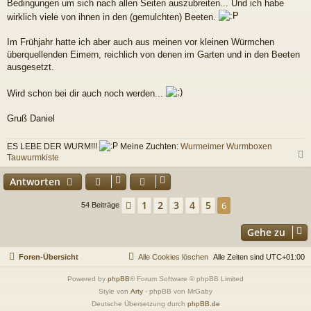
Bedingungen um sich nach allen Seiten auszubreiten... Und ich habe
wirklich viele von ihnen in den (gemulchten) Beeten.
Im Frühjahr hatte ich aber auch aus meinen vor kleinen Würmchen
überquellenden Eimern, reichlich von denen im Garten und in den Beeten
ausgesetzt.
Wird schon bei dir auch noch werden...
Gruß Daniel
ES LEBE DER WURM!!!
Meine Zuchten:
Wurmeimer
Wurmboxen
Tauwurmkiste
c
Antworten
1
2
3
4
5
Vorherige
6
54 Beiträge
Gehe zu
Foren-Übersicht
Alle Cookies löschen
Alle Zeiten sind
UTC+01:00
Powered by
phpBB
® Forum Software © phpBB Limited
Style von
Arty
- phpBB von MrGaby
Deutsche Übersetzung durch
phpBB.de