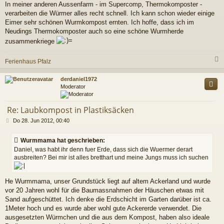
a
In meiner anderen Aussenfarm - im Supercomp, Thermokomposter -
g
verarbeiten die Würmer alles recht schnell. Ich kann schon wieder einige
Eimer sehr schönen Wurmkompost ernten. Ich hoffe, dass ich im
Neudings Thermokomposter auch so eine schöne Wurmherde
zusammenkriege
Ferienhaus Pfalz
c
derdaniel1972
Moderator
Re: Laubkompost in Plastiksäcken
B
Do 28. Jun 2012, 00:40
e
i
Wurmmama hat geschrieben:
t
Daniel, was habt ihr denn fuer Erde, dass sich die Wuermer derart
r
ausbreiten? Bei mir ist alles bretthart und meine Jungs muss ich suchen
a
g
He Wurmmama, unser Grundstück liegt auf altem Ackerland und wurde
vor 20 Jahren wohl für die Baumassnahmen der Häuschen etwas mit
Sand aufgeschüttet. Ich denke die Erdschicht im Garten darüber ist ca.
1Meter hoch und es wurde aber wohl gute Ackererde verwendet. Die
ausgesetzten Würmchen und die aus dem Kompost, haben also ideale