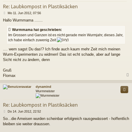
Re: Laubkompost in Plastiksäcken
B
Mo 11. Jun 2012, 07:56
e
Hallo Wurmmama .......
i
t
Wurmmama hat geschrieben:
r
a
Im Grossen und Ganzen ist es nicht gerade mein Wurmjahr, dieses Jahr,
g
ich habe einfach zuwenig Zeit
.... wem sagst Du das!? Ich finde auch kaum mehr Zeit mich meinen
Wurm-Experimenten zu widmen! Das ist echt schade, aber auf lange
Sicht nicht zu ändern, denn
Gruß
Flomax
c
dynamind
Wurmmeister
Re: Laubkompost in Plastiksäcken
B
Do 14. Jun 2012, 22:52
e
So...die Ameisen wurden scheinbar erfolgreich rausgewässert - hoffentlich
i
bleiben sie weiter draussen.
t
r