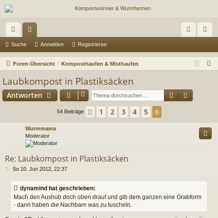
ch
or
n
eg
Suche
Anmelden
Registrieren
ne
en
m
ist
S
Foren-Übersicht
Komposthaufen & Misthaufen
llz
el
rie
u
Laubkompost in Plastiksäcken
c
ug
de
re
Suche
Erweiter
Antworten
h
riff
n
n
e
1
2
3
4
5
Vorherige
6
54 Beiträge
Wurmmama
Moderator
Re: Laubkompost in Plastiksäcken
B
So 10. Jun 2012, 22:37
e
i
dynamind hat geschrieben:
t
Mach den Aushub doch oben drauf und gib dem ganzen eine Grabform
r
- dann haben die Nachbarn was zu tuscheln.
a
g