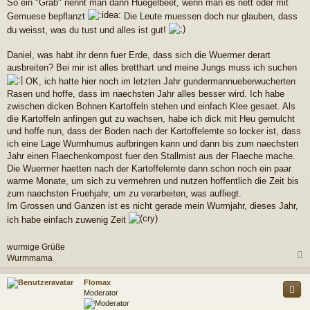
So ein "Grab" nennt man dann Huegelbeet, wenn man es nett oder mit
Gemuese bepflanzt
Die Leute muessen doch nur glauben, dass
du weisst, was du tust und alles ist gut!
Daniel, was habt ihr denn fuer Erde, dass sich die Wuermer derart
ausbreiten? Bei mir ist alles bretthart und meine Jungs muss ich suchen
OK, ich hatte hier noch im letzten Jahr gundermannueberwucherten
Rasen und hoffe, dass im naechsten Jahr alles besser wird. Ich habe
zwischen dicken Bohnen Kartoffeln stehen und einfach Klee gesaet. Als
die Kartoffeln anfingen gut zu wachsen, habe ich dick mit Heu gemulcht
und hoffe nun, dass der Boden nach der Kartoffelernte so locker ist, dass
ich eine Lage Wurmhumus aufbringen kann und dann bis zum naechsten
Jahr einen Flaechenkompost fuer den Stallmist aus der Flaeche mache.
Die Wuermer haetten nach der Kartoffelernte dann schon noch ein paar
warme Monate, um sich zu vermehren und nutzen hoffentlich die Zeit bis
zum naechsten Fruehjahr, um zu verarbeiten, was aufliegt.
Im Grossen und Ganzen ist es nicht gerade mein Wurmjahr, dieses Jahr,
ich habe einfach zuwenig Zeit
wurmige Grüße
Wurmmama
c
Flomax
Moderator