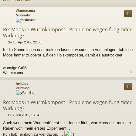
c
Wurmmama
Moderator
Re: Moos in Wurmkompost - Probleme wegen fungizider
Wirkung?
B
So 15. Apr 2012, 22:36
e
In die Sonne legen und trocknen lassen, wuerde ich vorschlagen. Ich lege
i
Moos immer zuoberst auf den Holzkomposter, damit es austrocknet.
t
r
a
wurmige Grüße
g
Wurmmama
c
helicius
Wurmling
Re: Moos in Wurmkompost - Probleme wegen fungizider
Wirkung?
B
Di 5. Jun 2012, 13:54
e
Auch wenn mein Wurmcafé erst seit Januar läuft, war Moos aus meinem
i
Rasen wohl mein erstes Experiment. . .
t
r
(Ich hab´ einfach zu viel davon. . .
)