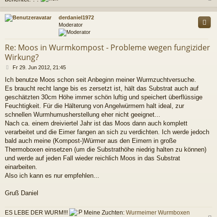
c
derdaniel1972
Moderator
Re: Moos in Wurmkompost - Probleme wegen fungizider
Wirkung?
B
Fr 29. Jun 2012, 21:45
e
Ich benutze Moos schon seit Anbeginn meiner Wurmzuchtversuche.
i
Es braucht recht lange bis es zersetzt ist, hält das Substrat auch auf
t
r
geschätzten 30cm Höhe immer schön luftig und speichert überflüssige
a
Feuchtigkeit. Für die Hälterung von Angelwürmern halt ideal, zur
g
schnellen Wurmhumusherstellung eher nicht geeignet...
Nach ca. einem dreiviertel Jahr ist das Moos dann auch komplett
verarbeitet und die Eimer fangen an sich zu verdichten. Ich werde jedoch
bald auch meine (Kompost-)Würmer aus den Eimern in große
Thermoboxen einsetzen (um die Substrathöhe niedrig halten zu können)
und werde auf jeden Fall wieder reichlich Moos in das Substrat
einarbeiten.
Also ich kann es nur empfehlen...
Gruß Daniel
ES LEBE DER WURM!!!
Meine Zuchten:
Wurmeimer
Wurmboxen