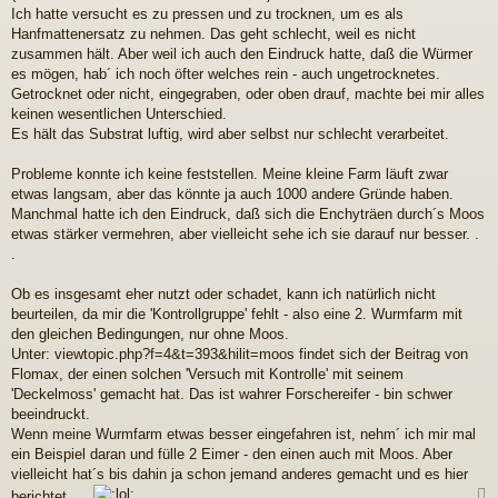
a
Ich hatte versucht es zu pressen und zu trocknen, um es als
g
Hanfmattenersatz zu nehmen. Das geht schlecht, weil es nicht
zusammen hält. Aber weil ich auch den Eindruck hatte, daß die Würmer
es mögen, hab´ ich noch öfter welches rein - auch ungetrocknetes.
Getrocknet oder nicht, eingegraben, oder oben drauf, machte bei mir alles
keinen wesentlichen Unterschied.
Es hält das Substrat luftig, wird aber selbst nur schlecht verarbeitet.
Probleme konnte ich keine feststellen. Meine kleine Farm läuft zwar
etwas langsam, aber das könnte ja auch 1000 andere Gründe haben.
Manchmal hatte ich den Eindruck, daß sich die Enchyträen durch´s Moos
etwas stärker vermehren, aber vielleicht sehe ich sie darauf nur besser. .
.
Ob es insgesamt eher nutzt oder schadet, kann ich natürlich nicht
beurteilen, da mir die 'Kontrollgruppe' fehlt - also eine 2. Wurmfarm mit
den gleichen Bedingungen, nur ohne Moos.
Unter: viewtopic.php?f=4&t=393&hilit=moos findet sich der Beitrag von
Flomax, der einen solchen 'Versuch mit Kontrolle' mit seinem
'Deckelmoss' gemacht hat. Das ist wahrer Forschereifer - bin schwer
beeindruckt.
Wenn meine Wurmfarm etwas besser eingefahren ist, nehm´ ich mir mal
ein Beispiel daran und fülle 2 Eimer - den einen auch mit Moos. Aber
vielleicht hat´s bis dahin ja schon jemand anderes gemacht und es hier
berichtet. . .