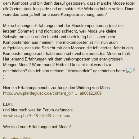
a
dem Kompost und bin dann darauf gestossen, dass manche Moose (oder
g
alle?) eine stark fungizide und antibakterielle Wirkung haben sollen. Dann
wäre das aber ja Gift für unsere Kompostmischung, oder?
Meine bisherigen Erfahrungen mit der Mooskompostierung (erst seit
letztem Sommer) sind nicht soo schlecht, weil Moos wie kleine
Schwämme alles schön feucht und doch luftig hält - aber beim
Komposternten aus meinem Thermokomposter ist mir nun auch
aufgefallen, dass die Schicht mit den Moosen die ich letztes Jahr in den
Komposter eingebracht habe noch sehr viel unzersetztes Moos enthält.
Hat jemand Erfahrungen mit dem verkompostern von eher grossen
Mengen Moos? Wurmmann? Hattest Du nicht mal was dazu
geschrieben? (als ich von meinem "Moosgärtlein" geschrieben hatte
)
Hier ein Erfahrungsbericht zur fungziden Wirkung von Moos:
http://www.pferdeglueck.de/content_dir. ... ab06121009
EDIT:
und hier noch was im Forum gefunden:
viewtopic.php?f=4&t=393&hilit=moos
Wie sind eure Erfahrungen mit Moos?
Ferienhaus Pfalz