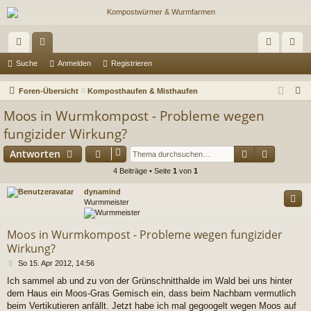
ch
or
n
eg
Suche
Anmelden
Registrieren
ne
en
m
ist
S
Foren-Übersicht
Komposthaufen & Misthaufen
llz
el
rie
u
Moos in Wurmkompost - Probleme wegen
c
ug
de
re
fungizider Wirkung?
h
riff
n
n
Suche
Erweiter
Antworten
e
4 Beiträge • Seite
1
von
1
dynamind
Wurmmeister
Moos in Wurmkompost - Probleme wegen fungizider
Wirkung?
B
So 15. Apr 2012, 14:56
e
Ich sammel ab und zu von der Grünschnitthalde im Wald bei uns hinter
i
dem Haus ein Moos-Gras Gemisch ein, dass beim Nachbarn vermutlich
t
r
beim Vertikutieren anfällt. Jetzt habe ich mal gegoogelt wegen Moos auf