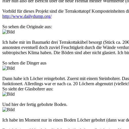
Hier nun also der Bericht über die neue Heimat meiner Wurmherde (od
Vorbild für dieses Projekt sind die Terrakottatopf Komposteinheiten di
http://www.dailydump.org/
So sehen die Originale aus:
Ich habe mir im Baumarkt drei Terrakottakübel besorgt (Stück ca. 20
ansonsten eventuell doch zuviel Feuchtigkeit durch die Wände verdu
subtropisches Klima haben. Die Böden sind aber nicht glasiert. Ich bin
So sehen die Dinger aus
Dann habe ich Löcher reingebohrt. Zuerst mit einem Steinbohrer. Das
funktionert. Allerdings war er nach ca. 20 Löchern abgenutzt (viellei
So sieht der Glasbohrer aus:
Und hier der fertig gebohrte Boden.
Ich habe im Moment nur in einen Boden Löcher gebohrt (dann war der