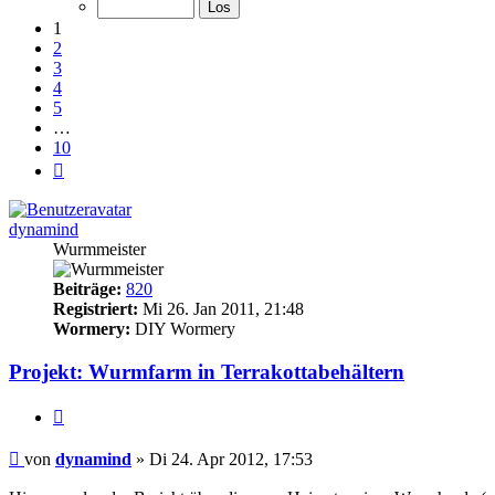
10
1
2
3
4
5
…
10
Nächste
dynamind
Wurmmeister
Beiträge:
820
Registriert:
Mi 26. Jan 2011, 21:48
Wormery:
DIY Wormery
Projekt: Wurmfarm in Terrakottabehältern
Zitieren
Beitrag
von
dynamind
»
Di 24. Apr 2012, 17:53