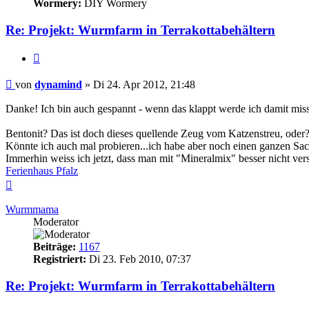
Wormery:
DIY Wormery
Re: Projekt: Wurmfarm in Terrakottabehältern
Zitieren
Beitrag
von
dynamind
»
Di 24. Apr 2012, 21:48
Danke! Ich bin auch gespannt - wenn das klappt werde ich damit mis
Bentonit? Das ist doch dieses quellende Zeug vom Katzenstreu, oder
Könnte ich auch mal probieren...ich habe aber noch einen ganzen Sa
Immerhin weiss ich jetzt, dass man mit "Mineralmix" besser nicht versu
Ferienhaus Pfalz
Nach
oben
Wurmmama
Moderator
Beiträge:
1167
Registriert:
Di 23. Feb 2010, 07:37
Re: Projekt: Wurmfarm in Terrakottabehältern