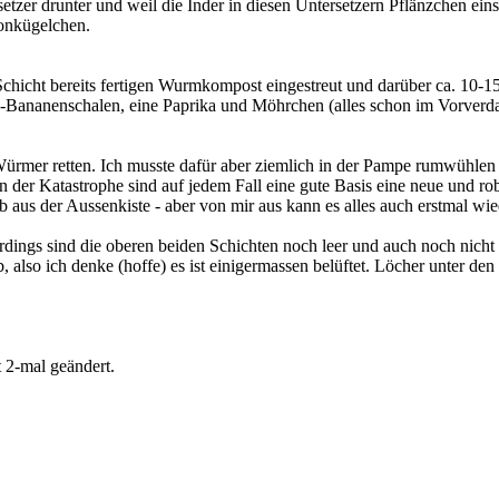
tzer drunter und weil die Inder in diesen Untersetzern Pflänzchen ein
onkügelchen.
e Schicht bereits fertigen Wurmkompost eingestreut und darüber ca. 10-
Bananenschalen, eine Paprika und Möhrchen (alles schon im Vorverda
ürmer retten. Ich musste dafür aber ziemlich in der Pampe rumwühlen 
en der Katastrophe sind auf jedem Fall eine gute Basis eine neue und 
b aus der Aussenkiste - aber von mir aus kann es alles auch erstmal wi
erdings sind die oberen beiden Schichten noch leer und auch noch nich
b, also ich denke (hoffe) es ist einigermassen belüftet. Löcher unter d
 2-mal geändert.