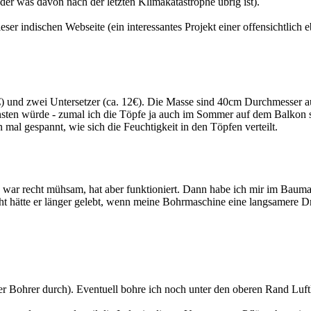
er was davon nach der letzten Klimakatastrophe übrig ist).
eser indischen Webseite (ein interessantes Projekt einer offensichtlich 
€) und zwei Untersetzer (ca. 12€). Die Masse sind 40cm Durchmesser a
nsten würde - zumal ich die Töpfe ja auch im Sommer auf dem Balkon s
 mal gespannt, wie sich die Feuchtigkeit in den Töpfen verteilt.
 war recht mühsam, hat aber funktioniert. Dann habe ich mir im Baumar
cht hätte er länger gelebt, wenn meine Bohrmaschine eine langsamere Dre
 Bohrer durch). Eventuell bohre ich noch unter den oberen Rand Luft