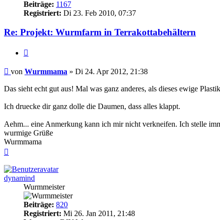
Beiträge:
1167
Registriert:
Di 23. Feb 2010, 07:37
Re: Projekt: Wurmfarm in Terrakottabehältern
Zitieren
Beitrag
von
Wurmmama
»
Di 24. Apr 2012, 21:38
Das sieht echt gut aus! Mal was ganz anderes, als dieses ewige Plastik
Ich druecke dir ganz dolle die Daumen, dass alles klappt.
Aehm... eine Anmerkung kann ich mir nicht verkneifen. Ich stelle imm
wurmige Grüße
Wurmmama
Nach
oben
dynamind
Wurmmeister
Beiträge:
820
Registriert:
Mi 26. Jan 2011, 21:48