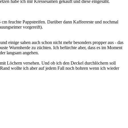
setzen habe ich mir Kressesamen gekauft und diese eingesäht.
15 cm feuchte Pappstreifen. Darüber dann Kaffeereste und nochmal
uungseimer vorgereift).
und einige sahen auch schon nicht mehr besonders propper aus - das
robuste Wurmherde zu züchten. Ich befürchte aber, dass es im Moment
eder langsam angehen.
t mit Löchern versehen. Und ob ich den Deckel durchlöchern soll
en Rand wollte ich aber auf jedem Fall noch bohren wenn ich wieder