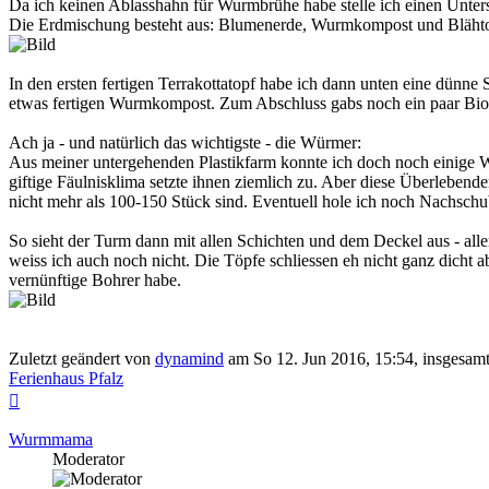
Da ich keinen Ablasshahn für Wurmbrühe habe stelle ich einen Unterse
Die Erdmischung besteht aus: Blumenerde, Wurmkompost und Bläht
In den ersten fertigen Terrakottatopf habe ich dann unten eine dünn
etwas fertigen Wurmkompost. Zum Abschluss gabs noch ein paar Bio-
Ach ja - und natürlich das wichtigste - die Würmer:
Aus meiner untergehenden Plastikfarm konnte ich doch noch einige W
giftige Fäulnisklima setzte ihnen ziemlich zu. Aber diese Überlebend
nicht mehr als 100-150 Stück sind. Eventuell hole ich noch Nachschu
So sieht der Turm dann mit allen Schichten und dem Deckel aus - all
weiss ich auch noch nicht. Die Töpfe schliessen eh nicht ganz dicht a
vernünftige Bohrer habe.
Zuletzt geändert von
dynamind
am So 12. Jun 2016, 15:54, insgesamt
Ferienhaus Pfalz
Nach
oben
Wurmmama
Moderator