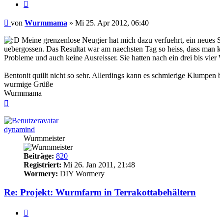
Zitieren
Beitrag
von
Wurmmama
»
Mi 25. Apr 2012, 06:40
Meine grenzenlose Neugier hat mich dazu verfuehrt, ein neues Su
uebergossen. Das Resultat war am naechsten Tag so heiss, dass man k
Probleme und auch keine Ausreisser. Sie hatten nach ein drei bis vi
Bentonit quillt nicht so sehr. Allerdings kann es schmierige Klumpen b
wurmige Grüße
Wurmmama
Nach
oben
dynamind
Wurmmeister
Beiträge:
820
Registriert:
Mi 26. Jan 2011, 21:48
Wormery:
DIY Wormery
Re: Projekt: Wurmfarm in Terrakottabehältern
Zitieren