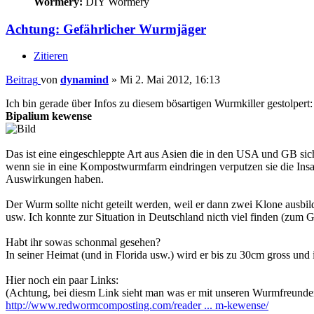
Wormery:
DIY Wormery
Achtung: Gefährlicher Wurmjäger
Zitieren
Beitrag
von
dynamind
»
Mi 2. Mai 2012, 16:13
Ich bin gerade über Infos zu diesem bösartigen Wurmkiller gestolpert:
Bipalium kewense
Das ist eine eingeschleppte Art aus Asien die in den USA und GB sic
wenn sie in eine Kompostwurmfarm eindringen verputzen sie die Ins
Auswirkungen haben.
Der Wurm sollte nicht geteilt werden, weil er dann zwei Klone ausbil
usw. Ich konnte zur Situation in Deutschland nicth viel finden (zum G
Habt ihr sowas schonmal gesehen?
In seiner Heimat (und in Florida usw.) wird er bis zu 30cm gross und 
Hier noch ein paar Links:
(Achtung, bei diesm Link sieht man was er mit unseren Wurmfreunde
http://www.redwormcomposting.com/reader ... m-kewense/