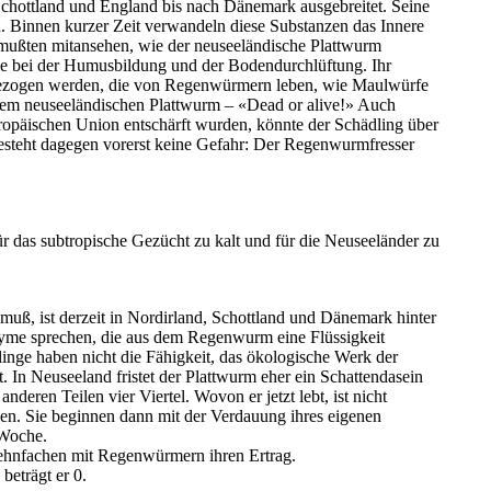
 Schottland und England bis nach Dänemark ausgebreitet. Seine
 Binnen kurzer Zeit verwandeln diese Substanzen das Innere
 mußten mitansehen, wie der neuseeländische Plattwurm
lle bei der Humusbildung und der Bodendurchlüftung. Ihr
e gezogen werden, die von Regenwürmern leben, wie Maulwürfe
h dem neuseeländischen Plattwurm – «Dead or alive!» Auch
ropäischen Union entschärft wurden, könnte der Schädling über
besteht dagegen vorerst keine Gefahr: Der Regenwurmfresser
ür das subtropische Gezücht zu kalt und für die Neuseeländer zu
muß, ist derzeit in Nordirland, Schottland und Dänemark hinter
zyme sprechen, die aus dem Regenwurm eine Flüssigkeit
linge haben nicht die Fähigkeit, das ökologische Werk der
. In Neuseeland fristet der Plattwurm eher ein Schattendasein
deren Teilen vier Viertel. Wovon er jetzt lebt, ist nicht
nnen. Sie beginnen dann mit der Verdauung ihres eigenen
 Woche.
erzehnfachen mit Regenwürmern ihren Ertrag.
beträgt er 0.