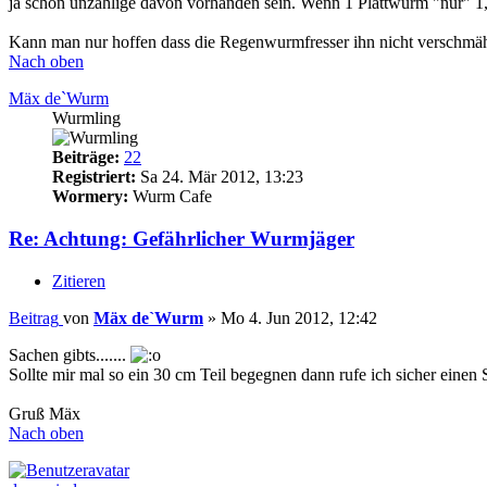
ja schon unzählige davon vorhanden sein. Wenn 1 Plattwurm "nur"
Kann man nur hoffen dass die Regenwurmfresser ihn nicht verschmä
Nach oben
Mäx de`Wurm
Wurmling
Beiträge:
22
Registriert:
Sa 24. Mär 2012, 13:23
Wormery:
Wurm Cafe
Re: Achtung: Gefährlicher Wurmjäger
Zitieren
Beitrag
von
Mäx de`Wurm
»
Mo 4. Jun 2012, 12:42
Sachen gibts.......
Sollte mir mal so ein 30 cm Teil begegnen dann rufe ich sicher einen
Gruß Mäx
Nach oben