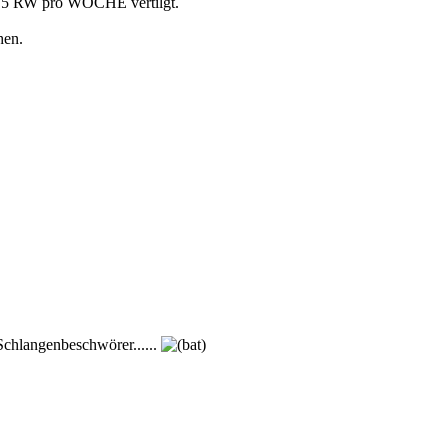
 1,5 RW pro WOCHE vertilgt.
hen.
 Schlangenbeschwörer......