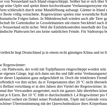
 er von Neuseeland nach Irland eingeschleppt. Seither hat er sich über
gt seine Opfer und spritzt ihnen hochwirksame Verdauungsenzyme ein.
Wurm schliesslich durch seine Mundöffnung aufsaugt. Gärtner in Irland
er Beete völlig vernichtete. Regenwürmer spielen eine wesentliche Ro
 dramatische Folgen haben. In Mitleidenschaft würden auch alle Tier
lschaft für Gartenkultur in Grossbritannien mit einem Steckbrief nac
euseeland nicht sicher. Weil die Einfuhrkontrollen innerhalb der Eu
ändische Plattwurm bei uns keine natürlichen Feinde. Für Südeuropa 
elleicht liegt Deutschland ja in einem recht günstigen Klima und ist f
sche Regenwürmer:
r, ein Plattwurm, der wohl mit Topfpflanzen eingeschleppt worden sein 
ne eigenen Gänge, legt sich dann um ihn und läßt seine Verdauungsen
 dieser Liquitation ganz aufgeschlürft ist. Doch die trinkfesten Fremd
fentlich vor ihm sicher, da er Temperaturen über 20 °C nicht übersteht
Belfast verschlang er in drei Jahren drei Viertel der Regenwürmer. In an
einmal ihre Verwandten ausgerottet, noch ein ganzes Jahr überleben kö
mit je 6 Eiern. Bei 10 °C frißt er durchschnittlich 1,4 Regewürmer pro
eland verliert ein Drittel seiner Produktivität, Töpfe mit Getreide v
In schöner Übereinstimmung mit der Querschnittsskizze ihres Körperbaus 