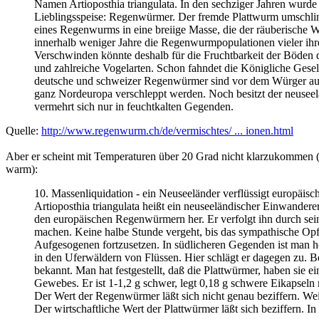
Namen Artioposthia triangulata. In den sechziger Jahren wurde
Lieblingsspeise: Regenwürmer. Der fremde Plattwurm umschlin
eines Regenwurms in eine breiige Masse, die der räuberische 
innerhalb weniger Jahre die Regenwurmpopulationen vieler ihr
Verschwinden könnte deshalb für die Fruchtbarkeit der Böden
und zahlreiche Vogelarten. Schon fahndet die Königliche Gesel
deutsche und schweizer Regenwürmer sind vor dem Würger aus N
ganz Nordeuropa verschleppt werden. Noch besitzt der neuseel
vermehrt sich nur in feuchtkalten Gegenden.
Quelle:
http://www.regenwurm.ch/de/vermischtes/ ... ionen.html
Aber er scheint mit Temperaturen über 20 Grad nicht klarzukommen (vi
warm):
10. Massenliquidation - ein Neuseeländer verflüssigt europäi
Artioposthia triangulata heißt ein neuseeländischer Einwandere
den europäischen Regenwürmern her. Er verfolgt ihn durch sei
machen. Keine halbe Stunde vergeht, bis das sympathische Opfer
Aufgesogenen fortzusetzen. In südlicheren Gegenden ist man hof
in den Uferwäldern von Flüssen. Hier schlägt er dagegen zu. Bei 
bekannt. Man hat festgestellt, daß die Plattwürmer, haben sie 
Gewebes. Er ist 1-1,2 g schwer, legt 0,18 g schwere Eikapseln 
Der Wert der Regenwürmer läßt sich nicht genau beziffern. Weid
Der wirtschaftliche Wert der Plattwürmer läßt sich beziffern. 