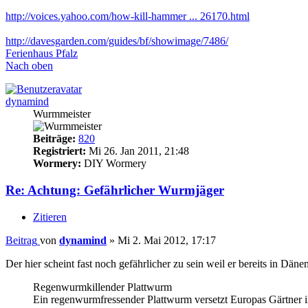
http://voices.yahoo.com/how-kill-hammer ... 26170.html
http://davesgarden.com/guides/bf/showimage/7486/
Ferienhaus Pfalz
Nach oben
dynamind
Wurmmeister
Beiträge:
820
Registriert:
Mi 26. Jan 2011, 21:48
Wormery:
DIY Wormery
Re: Achtung: Gefährlicher Wurmjäger
Zitieren
Beitrag
von
dynamind
»
Mi 2. Mai 2012, 17:17
Der hier scheint fast noch gefährlicher zu sein weil er bereits in Dä
Regenwurmkillender Plattwurm
Ein regenwurmfressender Plattwurm versetzt Europas Gärtner i