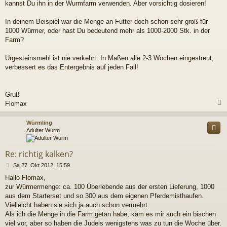
kannst Du ihn in der Wurmfarm verwenden. Aber vorsichtig dosieren!
In deinem Beispiel war die Menge an Futter doch schon sehr groß für
1000 Würmer, oder hast Du bedeutend mehr als 1000-2000 Stk. in der
Farm?
Urgesteinsmehl ist nie verkehrt. In Maßen alle 2-3 Wochen eingestreut,
verbessert es das Entergebnis auf jeden Fall!
Gruß
Flomax
c
Würmling
Adulter Wurm
Re: richtig kalken?
B
Sa 27. Okt 2012, 15:59
e
Hallo Flomax,
i
zur Würmermenge: ca. 100 Überlebende aus der ersten Lieferung, 1000
t
r
aus dem Starterset und so 300 aus dem eigenen Pferdemisthaufen.
a
Vielleicht haben sie sich ja auch schon vermehrt.
g
Als ich die Menge in die Farm getan habe, kam es mir auch ein bischen
viel vor, aber so haben die Judels wenigstens was zu tun die Woche über.