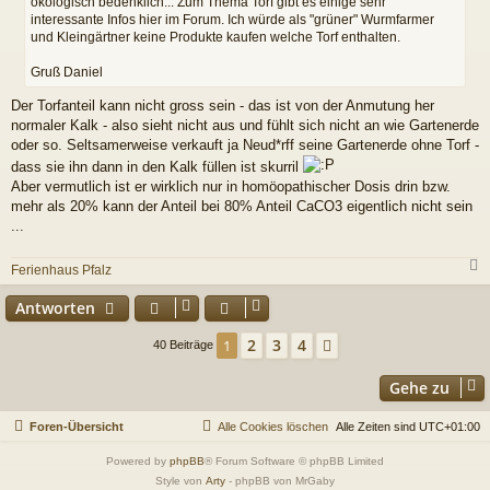
ökologisch bedenklich... Zum Thema Torf gibt es einige sehr
interessante Infos hier im Forum. Ich würde als "grüner" Wurmfarmer
und Kleingärtner keine Produkte kaufen welche Torf enthalten.
Gruß Daniel
Der Torfanteil kann nicht gross sein - das ist von der Anmutung her
normaler Kalk - also sieht nicht aus und fühlt sich nicht an wie Gartenerde
oder so. Seltsamerweise verkauft ja Neud*rff seine Gartenerde ohne Torf -
dass sie ihn dann in den Kalk füllen ist skurril
Aber vermutlich ist er wirklich nur in homöopathischer Dosis drin bzw.
mehr als 20% kann der Anteil bei 80% Anteil CaCO3 eigentlich nicht sein
...
Ferienhaus Pfalz
c
Antworten
2
3
4
1
Nächste
40 Beiträge
Gehe zu
Foren-Übersicht
Alle Cookies löschen
Alle Zeiten sind
UTC+01:00
Powered by
phpBB
® Forum Software © phpBB Limited
Style von
Arty
- phpBB von MrGaby