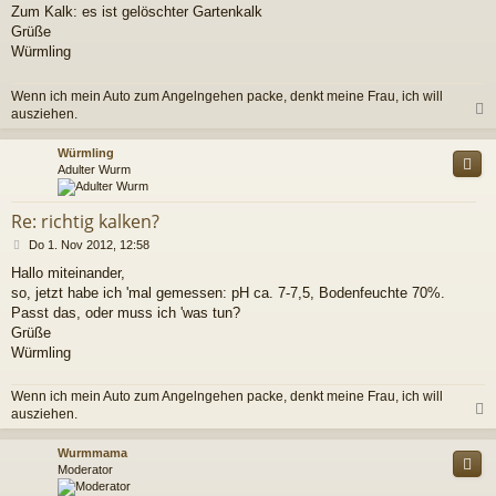
Zum Kalk: es ist gelöschter Gartenkalk
Grüße
Würmling
Wenn ich mein Auto zum Angelngehen packe, denkt meine Frau, ich will
ausziehen.
c
Würmling
Adulter Wurm
Re: richtig kalken?
B
Do 1. Nov 2012, 12:58
e
Hallo miteinander,
i
so, jetzt habe ich 'mal gemessen: pH ca. 7-7,5, Bodenfeuchte 70%.
t
r
Passt das, oder muss ich 'was tun?
a
Grüße
g
Würmling
Wenn ich mein Auto zum Angelngehen packe, denkt meine Frau, ich will
ausziehen.
c
Wurmmama
Moderator