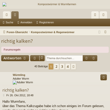
ch
or
n
eg
Suche
Anmelden
Registrieren
ne
en
m
ist
S
Foren-Übersicht
Kompostwürmer & Regenwürmer
llz
el
rie
u
richtig kalken?
c
ug
de
re
h
Forumsregeln
riff
n
n
e
Suche
Erweiter
Antworten
2
3
4
1
Nächste
40 Beiträge
Würmling
Adulter Wurm
richtig kalken?
B
Fr 26. Okt 2012, 18:48
e
Hallo Wurmfans,
i
über das Thema Kalkzugabe habe ich schon einiges im Forum gelesen,
t
r