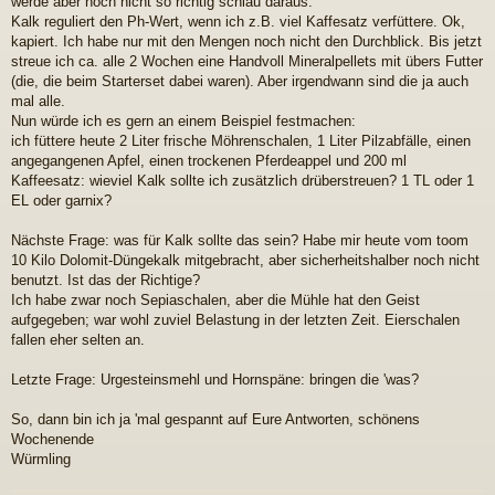
werde aber noch nicht so richtig schlau daraus.
a
Kalk reguliert den Ph-Wert, wenn ich z.B. viel Kaffesatz verfüttere. Ok,
g
kapiert. Ich habe nur mit den Mengen noch nicht den Durchblick. Bis jetzt
streue ich ca. alle 2 Wochen eine Handvoll Mineralpellets mit übers Futter
(die, die beim Starterset dabei waren). Aber irgendwann sind die ja auch
mal alle.
Nun würde ich es gern an einem Beispiel festmachen:
ich füttere heute 2 Liter frische Möhrenschalen, 1 Liter Pilzabfälle, einen
angegangenen Apfel, einen trockenen Pferdeappel und 200 ml
Kaffeesatz: wieviel Kalk sollte ich zusätzlich drüberstreuen? 1 TL oder 1
EL oder garnix?
Nächste Frage: was für Kalk sollte das sein? Habe mir heute vom toom
10 Kilo Dolomit-Düngekalk mitgebracht, aber sicherheitshalber noch nicht
benutzt. Ist das der Richtige?
Ich habe zwar noch Sepiaschalen, aber die Mühle hat den Geist
aufgegeben; war wohl zuviel Belastung in der letzten Zeit. Eierschalen
fallen eher selten an.
Letzte Frage: Urgesteinsmehl und Hornspäne: bringen die 'was?
So, dann bin ich ja 'mal gespannt auf Eure Antworten, schönens
Wochenende
Würmling