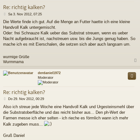
Re: richtig kalken?
B
Sa 3. Nov 2012, 07:25
e
Die Werte finde ich gut. Auf die Menge an Futter haette ich eine kleine
i
Handvoll Kalk untergemischt.
t
r
Oder: frei Schnauze Kalk ueber das Substrat streuen, wenn es ueber
a
Nacht aufgebraucht ist, nachstreuen usw. bis die Jungs genug haben. So
g
mache ich es mit Eierschalen, die setzen sich aber auch langsam um.
wurmige Grüße
Wurmmama
c
derdaniel1972
Moderator
Re: richtig kalken?
B
Do 29. Nov 2012, 00:29
e
Also ich streue jede Woche eine Handvoll Kalk und Urgesteinsmehl über
i
die Substratoberfläche und das reicht bisher aus... Den ph-Wert der
t
r
Farmen messe ich eher selten - ich rieche es förmlich wann ich mehr
a
Kalk zugeben muss...
g
Gruß Daniel