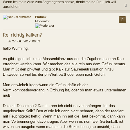
Wenn ich mein Auto zum Angelngehen packe, denkt meine Frau, ich will
ausziehen.
c
Flomax
Moderator
Re: richtig kalken?
B
Sa 27. Okt 2012, 09:53
e
hallo Würmling,
i
t
r
es gibt eigentlich keine Massenbilanz aus der die Zugabemenge an Kalk
a
errechnet werden kann. Wir machen das alle rein aus dem Gefühl heraus.
g
Man mißt den ph-Wert und gibt Kalk zur Säureneutralisation hinzu.
Entweder so viel bis der ph-Wert paßt oder eben nach Gefühl.
Man entwickelt irgendwann ein Gefühl dafür ob der
Vermikompostiervorgang in Ordnung ist, oder ob man etwas unternehmen
muß.
Dolomit Düngekalk? Damit kann ich nicht so viel anfangen. Ist das
ungelöschter Kalk? Den würde ich dann nicht nehmen, denn der reagiert
mit Feuchtigkeit heftig! Wenn man ihn auf die Haut bekommt, dann kann
man Verbrennungen davontragen. Aber wenn es normaler Gartenkalk ist,
wovon ich ausgehe wenn man sich die Bezeichnung so ansieht, dann