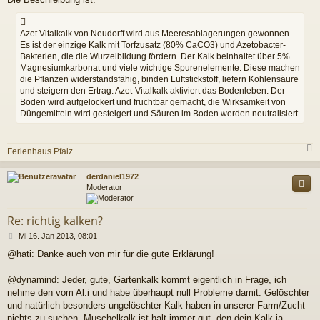
a
g
Azet Vitalkalk von Neudorff wird aus Meeresablagerungen gewonnen.
Es ist der einzige Kalk mit Torfzusatz (80% CaCO3) und Azetobacter-
Bakterien, die die Wurzelbildung fördern. Der Kalk beinhaltet über 5%
Magnesiumkarbonat und viele wichtige Spurenelemente. Diese machen
die Pflanzen widerstandsfähig, binden Luftstickstoff, liefern Kohlensäure
und steigern den Ertrag. Azet-Vitalkalk aktiviert das Bodenleben. Der
Boden wird aufgelockert und fruchtbar gemacht, die Wirksamkeit von
Düngemitteln wird gesteigert und Säuren im Boden werden neutralisiert.
Ferienhaus Pfalz
c
derdaniel1972
Moderator
Re: richtig kalken?
B
Mi 16. Jan 2013, 08:01
e
@hati: Danke auch von mir für die gute Erklärung!
i
t
r
@dynamind: Jeder, gute, Gartenkalk kommt eigentlich in Frage, ich
a
nehme den vom Al.i und habe überhaupt null Probleme damit. Gelöschter
g
und natürlich besonders ungelöschter Kalk haben in unserer Farm/Zucht
nichts zu suchen. Muschelkalk ist halt immer gut, den dein Kalk ja