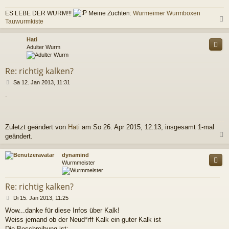
ES LEBE DER WURM!!!
Meine Zuchten:
Wurmeimer
Wurmboxen
Tauwurmkiste
c
Hati
Adulter Wurm
Re: richtig kalken?
B
Sa 12. Jan 2013, 11:31
e
.
i
t
r
a
Zuletzt geändert von
Hati
am So 26. Apr 2015, 12:13, insgesamt 1-mal
g
geändert.
c
dynamind
Wurmmeister
Re: richtig kalken?
B
Di 15. Jan 2013, 11:25
e
Wow...danke für diese Infos über Kalk!
i
Weiss jemand ob der Neud*rff Kalk ein guter Kalk ist
t
r
Die Beschreibung ist: