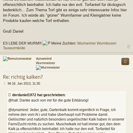
offensichtlich beinhaltet. Ich halte nur den evtl. Torfanteil für ökologisch
bedenklich... Zum Thema Torf gibt es einige sehr interessante Infos hier
im Forum. Ich würde als "grüner" Wurmfarmer und Kleingärtner keine
Produkte kaufen welche Torf enthalten.
Gruß Daniel
ES LEBE DER WURM!!!
Meine Zuchten:
Wurmeimer
Wurmboxen
Tauwurmkiste
c
dynamind
Wurmmeister
Re: richtig kalken?
B
Mi 16. Jan 2013, 11:30
e
i
derdaniel1972 hat geschrieben:
t
@hati: Danke auch von mir für die gute Erklärung!
r
a
@dynamind: Jeder, gute, Gartenkalk kommt eigentlich in Frage, ich
g
nehme den vom Al.i und habe überhaupt null Probleme damit.
Gelöschter und natürlich besonders ungelöschter Kalk haben in unserer
Farm/Zucht nichts zu suchen. Muschelkalk ist halt immer gut, den dein
Kalk ja offensichtlich beinhaltet. Ich halte nur den evtl. Torfanteil für