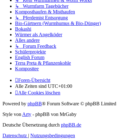
↳ Reln Wurmfarmen & Worm Works
↳ Wurmfarm Tagebücher
Komposthaufen & Misthaufen
↳ Pferdemist Entsorgung
Bio-Gärtnern (Wurmhumus & Bio-Dünger)
Bokashi
Würmer als Angelköder
Alles andere
↳ Forum Feedback
Schülerprojekte
English Forum
Terra Preta & Pflanzenkohle
Komposttee
Foren-Übersicht
Alle Zeiten sind
UTC+01:00
Alle Cookies löschen
Powered by
phpBB
® Forum Software © phpBB Limited
Style von
Arty
- phpBB von MrGaby
Deutsche Übersetzung durch
phpBB.de
Datenschutz
|
Nutzungsbedingungen