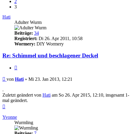
2
3
Hati
Adulter Wurm
Beiträge:
34
Registriert:
Di 26. Apr 2011, 10:58
Wormery:
DIY Wormery
Re: Schimmel und beschlagener Deckel
Zitieren
Beitrag
von
Hati
»
Mi 23. Jan 2013, 12:21
.
Zuletzt geändert von
Hati
am So 26. Apr 2015, 12:10, insgesamt 1-
mal geändert.
Nach
oben
Yvonne
Wurmling
Beiträge:
7