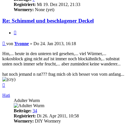
Registriert:
Mi 19. Dez 2012, 21:33
Wormery:
None (yet)
Re: Schimmel und beschlagener Deckel
Zitieren
Beitrag
von
Yvonne
»
Do 24. Jan 2013, 16:18
Hm,... heute in den unteren teil gesehen,... viel Würmer,...
kokosblock ging nicht auf ist immer noch blockähnlich,.. substrat
unten noch immer sehr feucht,... aber zumindest keine wanderer...
hat noch jemand n rat??? frag mich ob ich besser von vorn anfang...
Nach
oben
Hati
Adulter Wurm
Beiträge:
34
Registriert:
Di 26. Apr 2011, 10:58
Wormery:
DIY Wormery