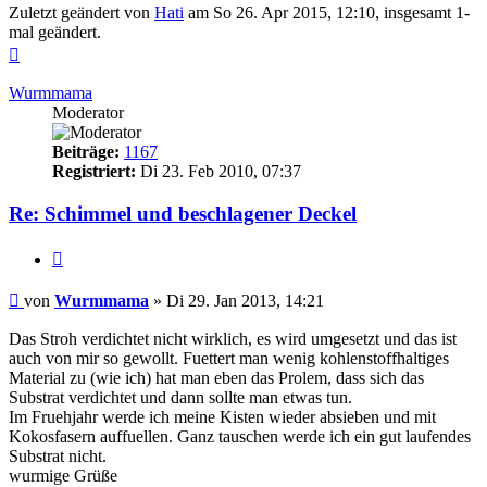
Zuletzt geändert von
Hati
am So 26. Apr 2015, 12:10, insgesamt 1-
mal geändert.
Nach
oben
Wurmmama
Moderator
Beiträge:
1167
Registriert:
Di 23. Feb 2010, 07:37
Re: Schimmel und beschlagener Deckel
Zitieren
Beitrag
von
Wurmmama
»
Di 29. Jan 2013, 14:21
Das Stroh verdichtet nicht wirklich, es wird umgesetzt und das ist
auch von mir so gewollt. Fuettert man wenig kohlenstoffhaltiges
Material zu (wie ich) hat man eben das Prolem, dass sich das
Substrat verdichtet und dann sollte man etwas tun.
Im Fruehjahr werde ich meine Kisten wieder absieben und mit
Kokosfasern auffuellen. Ganz tauschen werde ich ein gut laufendes
Substrat nicht.
wurmige Grüße