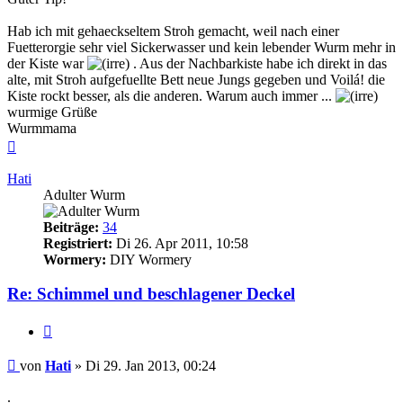
Hab ich mit gehaeckseltem Stroh gemacht, weil nach einer
Fuetterorgie sehr viel Sickerwasser und kein lebender Wurm mehr in
der Kiste war
. Aus der Nachbarkiste habe ich direkt in das
alte, mit Stroh aufgefuellte Bett neue Jungs gegeben und Voilá! die
Kiste rockt besser, als die anderen. Warum auch immer ...
wurmige Grüße
Wurmmama
Nach
oben
Hati
Adulter Wurm
Beiträge:
34
Registriert:
Di 26. Apr 2011, 10:58
Wormery:
DIY Wormery
Re: Schimmel und beschlagener Deckel
Zitieren
Beitrag
von
Hati
»
Di 29. Jan 2013, 00:24
.