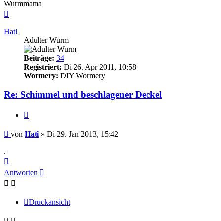
Wurmmama
Nach
oben
Hati
Adulter Wurm
Beiträge:
34
Registriert:
Di 26. Apr 2011, 10:58
Wormery:
DIY Wormery
Re: Schimmel und beschlagener Deckel
Zitieren
Beitrag
von
Hati
»
Di 29. Jan 2013, 15:42
.
Nach
oben
Antworten
Druckansicht