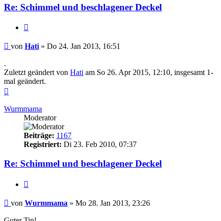
Re: Schimmel und beschlagener Deckel
Zitieren
Beitrag
von
Hati
»
Do 24. Jan 2013, 16:51
.
Zuletzt geändert von
Hati
am So 26. Apr 2015, 12:10, insgesamt 1-
mal geändert.
Nach
oben
Wurmmama
Moderator
Beiträge:
1167
Registriert:
Di 23. Feb 2010, 07:37
Re: Schimmel und beschlagener Deckel
Zitieren
Beitrag
von
Wurmmama
»
Mo 28. Jan 2013, 23:26
Guter Tip!