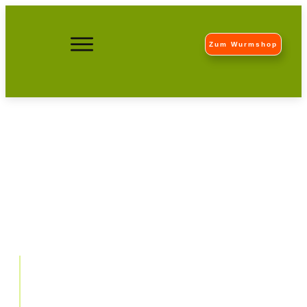
Zum Wurmshop
Gewächshäuser heizen? Die
Teelichtheizung vorgestellt