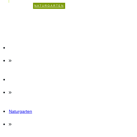
8
NATURGARTEN
KOMMENTARE
»
»
Naturgarten
»