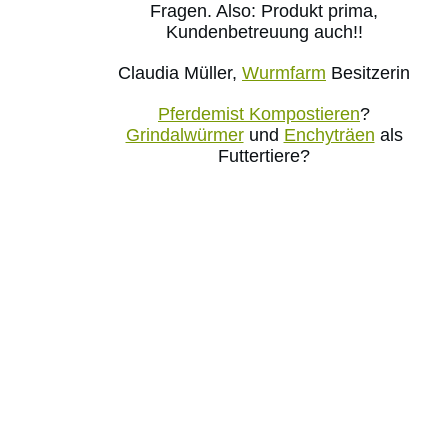
Fragen. Also: Produkt prima,
Kundenbetreuung auch!!
Claudia Müller,
Wurmfarm
Besitzerin
Pferdemist Kompostieren
?
Grindalwürmer
und
Enchyträen
als
Futtertiere?
Wurmkisten, Kompostwürmer,
Bokashi Eimer uvm. im Wurmshop