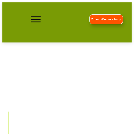
Zum Wurmshop
Stellenangebote bei
Wurmwelten: Wir suchen…