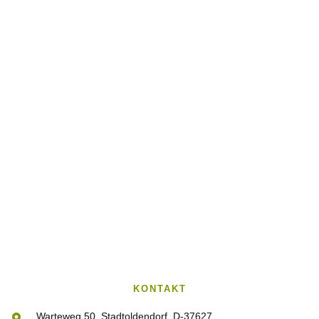
KONTAKT
Warteweg 50, Stadtoldendorf, D-37627