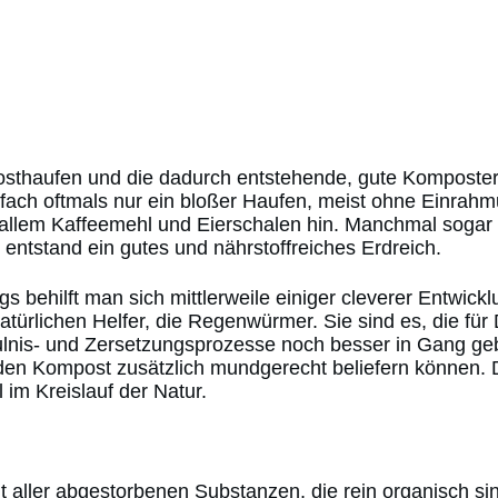
thaufen und die dadurch entstehende, gute Komposterd
nfach oftmals nur ein bloßer Haufen, meist ohne Einra
allem Kaffeemehl und Eierschalen hin. Manchmal sogar 
entstand ein gutes und nährstoffreiches Erdreich.
gs behilft man sich mittlerweile einiger cleverer Entwic
natürlichen Helfer, die Regenwürmer. Sie sind es, die f
ulnis- und Zersetzungsprozesse noch besser in Gang ge
 den Kompost zusätzlich mundgerecht beliefern können. Di
im Kreislauf der Natur.
 aller abgestorbenen Substanzen, die rein organisch si