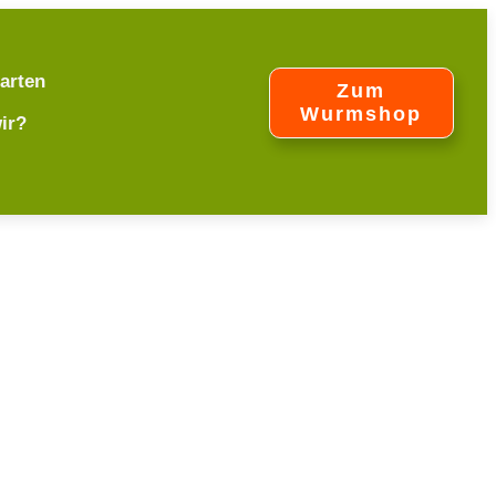
arten
Zum
Wurmshop
ir?