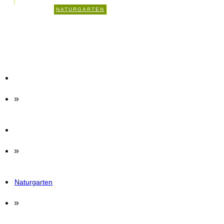
4
NATURGARTEN
KOMMENTARE
»
»
Naturgarten
»