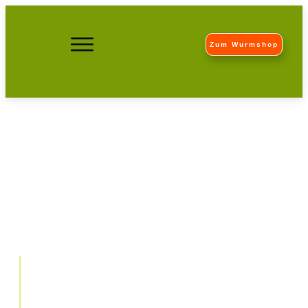
Zum Wurmshop
Warum Komposttee selber
herstellen?