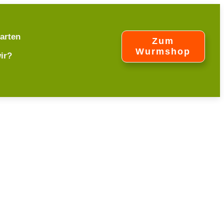
arten
Zum
Wurmshop
ir?