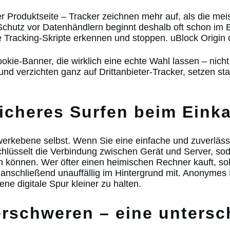
iner Produktseite – Tracker zeichnen mehr auf, als die m
 Schutz vor Datenhändlern beginnt deshalb oft schon im 
Tracking-Skripte erkennen und stoppen. uBlock Origin o
kie-Banner, die wirklich eine echte Wahl lassen – nicht
 und verzichten ganz auf Drittanbieter-Tracker, setzen 
icheres Surfen beim Eink
tzwerkebene selbst. Wenn Sie eine einfache und zuverläs
üsselt die Verbindung zwischen Gerät und Server, soda
n können. Wer öfter einen heimischen Rechner kauft, sol
ft anschließend unauffällig im Hintergrund mit. Anonymes
ene digitale Spur kleiner zu halten.
erschweren – eine untersc