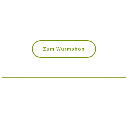
Wurmkisten, Kompostwürmer,
Bokashi Eimer uvm. im Wurmshop
Zum Wurmshop