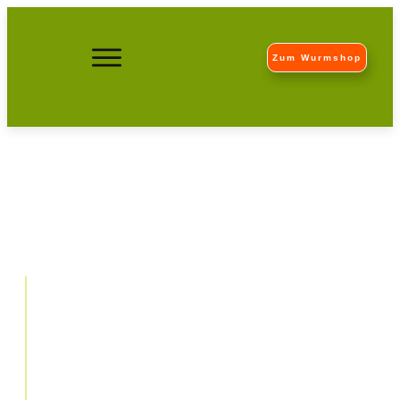
Zum Wurmshop
Der Natur zuliebe –
schonende und professionelle
Reinigungen von Steinböden
und Co.