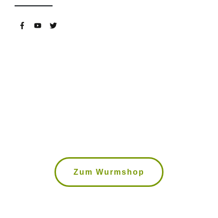
Wurmkisten, Kompostwürmer,
Bokashi Eimer uvm. im Wurmshop
Zum Wurmshop