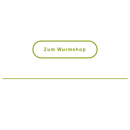
Wurmkisten, Kompostwürmer,
Bokashi Eimer uvm. im Wurmshop
Zum Wurmshop