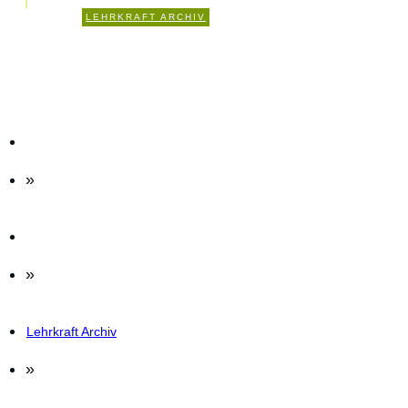
1
LEHRKRAFT ARCHIV
KOMMENTARE
»
»
Lehrkraft Archiv
»