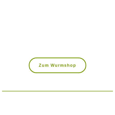
Wurmkisten, Kompostwürmer,
Bokashi Eimer uvm. im Wurmshop
Zum Wurmshop