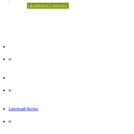
1
LEHRKRAFT ARCHIV
KOMMENTARE
»
»
Lehrkraft Archiv
»