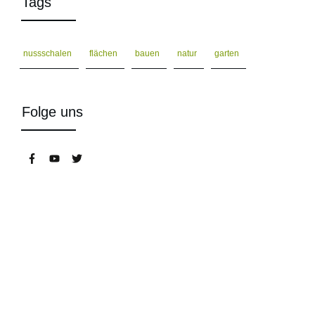
Tags
nussschalen
flächen
bauen
natur
garten
Folge uns
Wurmkisten, Kompostwürmer,
Bokashi Eimer uvm. im Wurmshop