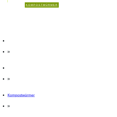
0
KOMPOSTWÜRMER
KOMMENTARE
»
»
Kompostwürmer
»