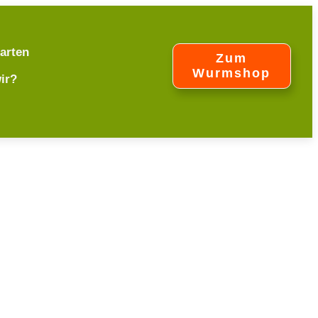
arten
Zum
Wurmshop
ir?