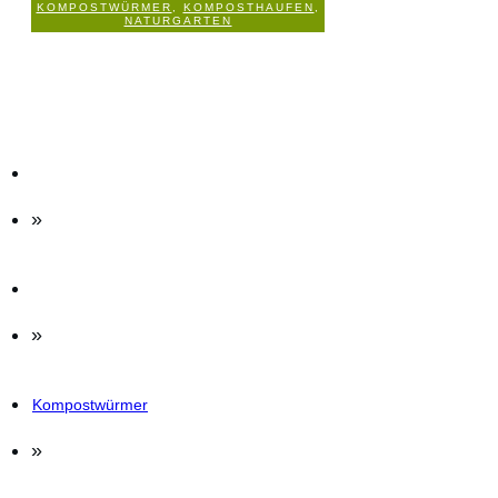
KOMPOSTWÜRMER
,
KOMPOSTHAUFEN
,
2
KOMMENTARE
NATURGARTEN
»
»
Kompostwürmer
»