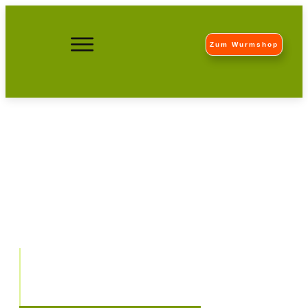
Zum Wurmshop
Was können Kompostwürmer
für Ihren Komposthaufen tun?