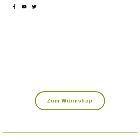
Wurmkisten, Kompostwürmer,
Bokashi Eimer uvm. im Wurmshop
Zum Wurmshop