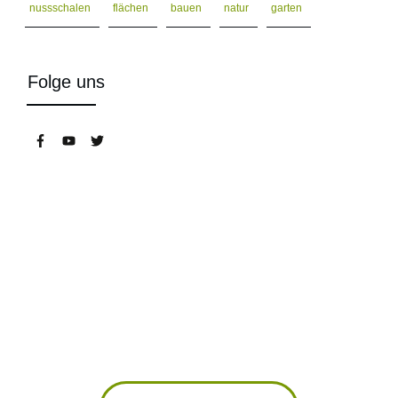
nussschalen
flächen
bauen
natur
garten
Folge uns
Wurmkisten, Kompostwürmer,
Bokashi Eimer uvm. im Wurmshop