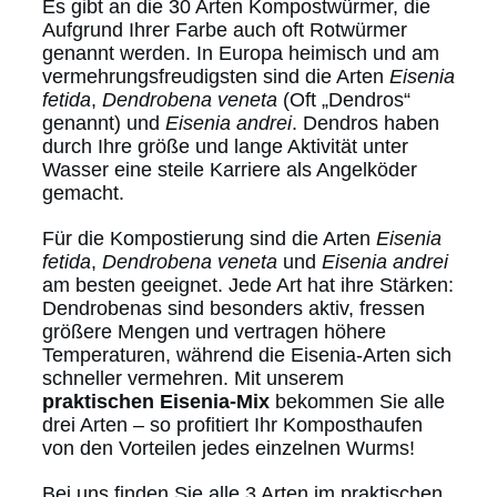
Es gibt an die 30 Arten Kompostwürmer, die
Aufgrund Ihrer Farbe auch oft Rotwürmer
genannt werden. In Europa heimisch und am
vermehrungsfreudigsten sind die Arten
Eisenia
fetida
,
Dendrobena veneta
(Oft „Dendros“
genannt) und
Eisenia andrei
. Dendros haben
durch Ihre größe und lange Aktivität unter
Wasser eine steile Karriere als Angelköder
gemacht.
Für die Kompostierung sind die Arten
Eisenia
fetida
,
Dendrobena veneta
und
Eisenia andrei
am besten geeignet. Jede Art hat ihre Stärken:
Dendrobenas sind besonders aktiv, fressen
größere Mengen und vertragen höhere
Temperaturen, während die Eisenia-Arten sich
schneller vermehren. Mit unserem
praktischen Eisenia-Mix
bekommen Sie alle
drei Arten – so profitiert Ihr Komposthaufen
von den Vorteilen jedes einzelnen Wurms!
Bei uns finden Sie alle 3 Arten im praktischen