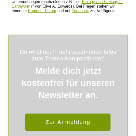
Untersuchungen (nachzulesen z.B. bei „
Biology and Ecology of
Earthworms
“ von Clive A. Edwards). Bei Fragen stehen wir
Ihnen im
Kompost-Forum
und auf
Facebook
zur Verfügung!
Du willst noch mehr spannende Infos
zum Thema Kompostieren?
Melde
dich
jetzt
kostenfrei für unseren
Newsletter an.
Zur Anmeldung