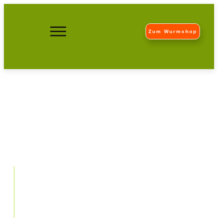
Zum Wurmshop
Wie viele Würmer soll ich in
meinen Komposthaufen
setzen?