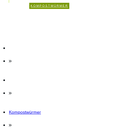
3
KOMPOSTWÜRMER
KOMMENTARE
»
»
Kompostwürmer
»