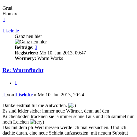
Gruß
Flomax
Nach
oben
Liselotte
Ganz neu hier
Beiträge:
3
Registriert:
Mo 10. Jun 2013, 09:47
Wormery:
Worm Works
Re: Wurmflucht
Zitieren
Beitrag
von
Liselotte
»
Mo 10. Jun 2013, 20:24
Danke erstmal für die Antworten.
Es sind leider sicher immer neue Würmer, denn auf den
Küchenboden trocknen sie ja immer schnell aus und ich sammel nur
noch Leichen
Das mit dem ph-Wert messen werde ich mal versuchen. Und ich
dachte daran, eine neue Schicht aufzusetzten, mit neuem Substrat