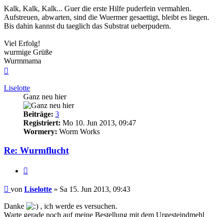
Kalk, Kalk, Kalk... Guer die erste Hilfe puderfein vermahlen.
Aufstreuen, abwarten, sind die Wuermer gesaettigt, bleibt es liegen.
Bis dahin kannst du taeglich das Substrat ueberpudern.
Viel Erfolg!
wurmige Grüße
Wurmmama
Nach
oben
Liselotte
Ganz neu hier
Beiträge:
3
Registriert:
Mo 10. Jun 2013, 09:47
Wormery:
Worm Works
Re: Wurmflucht
Zitieren
Beitrag
von
Liselotte
»
Sa 15. Jun 2013, 09:43
Danke
, ich werde es versuchen.
Warte gerade noch auf meine Bestellung mit dem Urgesteindmehl