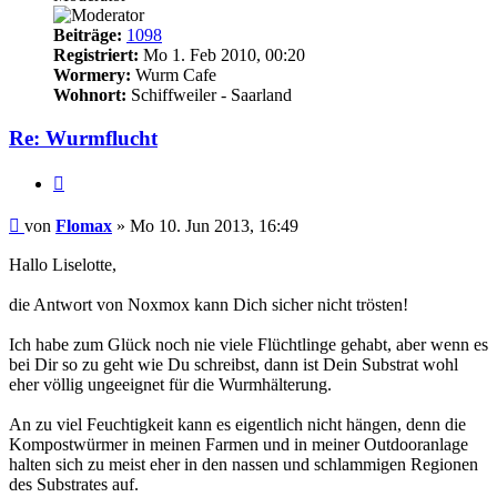
Beiträge:
1098
Registriert:
Mo 1. Feb 2010, 00:20
Wormery:
Wurm Cafe
Wohnort:
Schiffweiler - Saarland
Re: Wurmflucht
Zitieren
Beitrag
von
Flomax
»
Mo 10. Jun 2013, 16:49
Hallo Liselotte,
die Antwort von Noxmox kann Dich sicher nicht trösten!
Ich habe zum Glück noch nie viele Flüchtlinge gehabt, aber wenn es
bei Dir so zu geht wie Du schreibst, dann ist Dein Substrat wohl
eher völlig ungeeignet für die Wurmhälterung.
An zu viel Feuchtigkeit kann es eigentlich nicht hängen, denn die
Kompostwürmer in meinen Farmen und in meiner Outdooranlage
halten sich zu meist eher in den nassen und schlammigen Regionen
des Substrates auf.