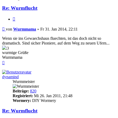
Re: Wurmflucht
Zitieren
Beitrag
von
Wurmmama
»
Fr 31. Jan 2014, 22:11
Wenn sie ins Gewaechshaus fluechten, ist das doch nicht so
dramatisch. Sind sicher Pioniere, auf dem Weg zu neuen Ufern...
wurmige Grüße
Wurmmama
Nach
oben
dynamind
Wurmmeister
Beiträge:
820
Registriert:
Mi 26. Jan 2011, 21:48
Wormery:
DIY Wormery
Re: Wurmflucht