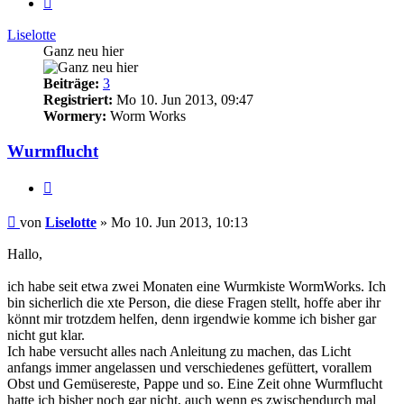
Liselotte
Ganz neu hier
Beiträge:
3
Registriert:
Mo 10. Jun 2013, 09:47
Wormery:
Worm Works
Wurmflucht
Zitieren
Beitrag
von
Liselotte
»
Mo 10. Jun 2013, 10:13
Hallo,
ich habe seit etwa zwei Monaten eine Wurmkiste WormWorks. Ich
bin sicherlich die xte Person, die diese Fragen stellt, hoffe aber ihr
könnt mir trotzdem helfen, denn irgendwie komme ich bisher gar
nicht gut klar.
Ich habe versucht alles nach Anleitung zu machen, das Licht
anfangs immer angelassen und verschiedenes gefüttert, vorallem
Obst und Gemüsereste, Pappe und so. Eine Zeit ohne Wurmflucht
hatte ich bisher noch gar nicht, auch wenn es zwischendurch mal