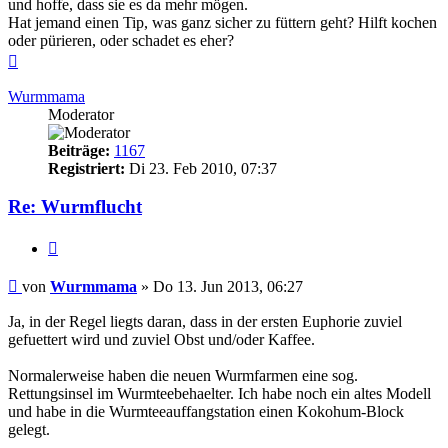
und hoffe, dass sie es da mehr mögen.
Hat jemand einen Tip, was ganz sicher zu füttern geht? Hilft kochen
oder pürieren, oder schadet es eher?
Nach
oben
Wurmmama
Moderator
Beiträge:
1167
Registriert:
Di 23. Feb 2010, 07:37
Re: Wurmflucht
Zitieren
Beitrag
von
Wurmmama
»
Do 13. Jun 2013, 06:27
Ja, in der Regel liegts daran, dass in der ersten Euphorie zuviel
gefuettert wird und zuviel Obst und/oder Kaffee.
Normalerweise haben die neuen Wurmfarmen eine sog.
Rettungsinsel im Wurmteebehaelter. Ich habe noch ein altes Modell
und habe in die Wurmteeauffangstation einen Kokohum-Block
gelegt.