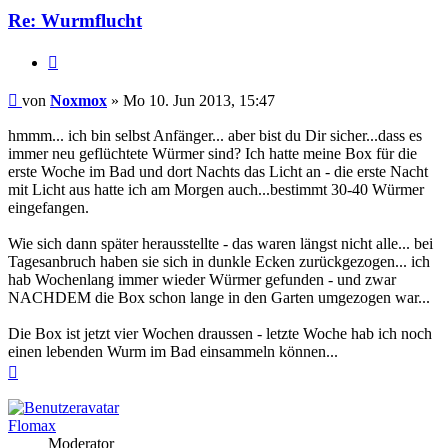
Re: Wurmflucht
Zitieren
Beitrag
von
Noxmox
»
Mo 10. Jun 2013, 15:47
hmmm... ich bin selbst Anfänger... aber bist du Dir sicher...dass es
immer neu geflüchtete Würmer sind? Ich hatte meine Box für die
erste Woche im Bad und dort Nachts das Licht an - die erste Nacht
mit Licht aus hatte ich am Morgen auch...bestimmt 30-40 Würmer
eingefangen.
Wie sich dann später herausstellte - das waren längst nicht alle... bei
Tagesanbruch haben sie sich in dunkle Ecken zurückgezogen... ich
hab Wochenlang immer wieder Würmer gefunden - und zwar
NACHDEM die Box schon lange in den Garten umgezogen war...
Die Box ist jetzt vier Wochen draussen - letzte Woche hab ich noch
einen lebenden Wurm im Bad einsammeln können...
Nach
oben
Flomax
Moderator