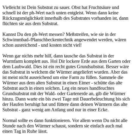
Vielleicht ist Dein Substrat zu sauer. Obst hat Fruchtsäure und
schnell ist der ph-Wert nach unten entgleist. Wenn dann keine
Rückzugsmöglichkeit innerhalb des Substrates vorhanden ist, dann
flüchten sie aus dem Substrat.
Kannst Du den ph-Wert messen? Meßstreifen, wie sie in der
Schwimmbad-/Planschbeckentechnik angewendet werden, wären
schon ausreichend - und kosten nicht viel!
Wenn gar nichts mehr hilf, dann tausche das Substrat in der
Wurmfarm komplett aus. Hol Dir lockere Erde aus dem Garten oder
dem Laubwald. Dies ist ein recht gutes Grundsubstrat. Besser wäre
das Substrat in welchem die Würmer angeliefert wurden. Aber das
ist meist nicht ausreichend um eine Farm zu füllen. Sammele die
Würmer aus dem alten Substrat in einen Eimer - schütte das alte
Substrat auch in einen solchen. Leg ein neues handfeuchtes
Grundsubstrat mit der Wald- oder Gartenerde an, gib die Würmer
hinzu. Dann warte ein bis zwei Tage mit Dauerbeleuchtung bis sich
der Haufen beruhigt hat und füttere dann deinen Würmern das alte
Substrat - ganz wenig am Anfang und nur in einer Ecke.
Normal sollte es dann funktionieren. Vor allem wenn Du nicht alle
Stunde nach den Würmer schaust, sondern sie einfach auch mal
einen Tag in Ruhe lässt.