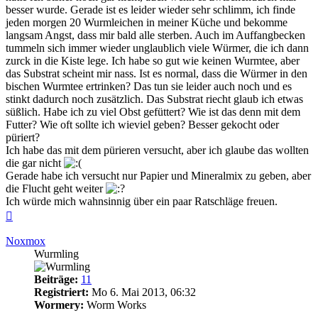
besser wurde. Gerade ist es leider wieder sehr schlimm, ich finde
jeden morgen 20 Wurmleichen in meiner Küche und bekomme
langsam Angst, dass mir bald alle sterben. Auch im Auffangbecken
tummeln sich immer wieder unglaublich viele Würmer, die ich dann
zurck in die Kiste lege. Ich habe so gut wie keinen Wurmtee, aber
das Substrat scheint mir nass. Ist es normal, dass die Würmer in den
bischen Wurmtee ertrinken? Das tun sie leider auch noch und es
stinkt dadurch noch zusätzlich. Das Substrat riecht glaub ich etwas
süßlich. Habe ich zu viel Obst gefüttert? Wie ist das denn mit dem
Futter? Wie oft sollte ich wieviel geben? Besser gekocht oder
püriert?
Ich habe das mit dem pürieren versucht, aber ich glaube das wollten
die gar nicht
Gerade habe ich versucht nur Papier und Mineralmix zu geben, aber
die Flucht geht weiter
Ich würde mich wahnsinnig über ein paar Ratschläge freuen.
Nach
oben
Noxmox
Wurmling
Beiträge:
11
Registriert:
Mo 6. Mai 2013, 06:32
Wormery:
Worm Works