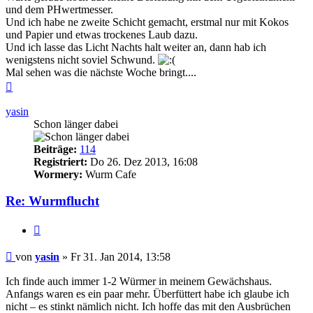
und dem PHwertmesser.
Und ich habe ne zweite Schicht gemacht, erstmal nur mit Kokos
und Papier und etwas trockenes Laub dazu.
Und ich lasse das Licht Nachts halt weiter an, dann hab ich
wenigstens nicht soviel Schwund.
Mal sehen was die nächste Woche bringt....
Nach
oben
yasin
Schon länger dabei
Beiträge:
114
Registriert:
Do 26. Dez 2013, 16:08
Wormery:
Wurm Cafe
Re: Wurmflucht
Zitieren
Beitrag
von
yasin
»
Fr 31. Jan 2014, 13:58
Ich finde auch immer 1-2 Würmer in meinem Gewächshaus.
Anfangs waren es ein paar mehr. Überfüttert habe ich glaube ich
nicht – es stinkt nämlich nicht. Ich hoffe das mit den Ausbrüchen