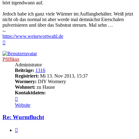
hört irgendwann auf.
Jedoch habe ich ganz viele Würmer im Auffangbehälter. Weiß jetzt
nicht ob das normal ist aber werde mal demnächst Eierschalen
pulverisieren und über das Substrat streuen. Mal sehn …
--
https://www.weisewortwahl.de
Nach
oben
Pfiffikus
Administrator
Beiträge:
1316
Registriert:
Mi 13. Nov 2013, 15:37
Wormery:
DIY Wormery
Wohnort:
zu Hause
Kontaktdaten:
Kontaktdaten
von
Website
Pfiffikus
Re: Wurmflucht
Zitieren