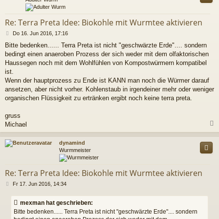
Re: Terra Preta Idee: Biokohle mit Wurmtee aktivieren
B
Do 16. Jun 2016, 17:16
e
Bitte bedenken...... Terra Preta ist nicht "geschwärzte Erde".... sondern
i
bedingt einen anaeroben Prozess der sich weder mit dem olfaktorischen
t
r
Haussegen noch mit dem Wohlfühlen von Kompostwürmern kompatibel
a
ist.
g
Wenn der hauptprozess zu Ende ist KANN man noch die Würmer darauf
ansetzen, aber nicht vorher. Kohlenstaub in irgendeiner mehr oder weniger
organischen Flüssigkeit zu ertränken ergibt noch keine terra preta.
gruss
Michael
c
dynamind
Wurmmeister
Re: Terra Preta Idee: Biokohle mit Wurmtee aktivieren
B
Fr 17. Jun 2016, 14:34
e
i
mexman hat geschrieben:
t
Bitte bedenken...... Terra Preta ist nicht "geschwärzte Erde".... sondern
r