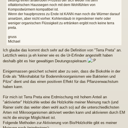
bedingt einen anaeroben Prozess der sich weder mit dem
a
olfaktorischen Haussegen noch mit dem Wohlfühlen von
g
Kompostwürmern kompatibel ist.
Wenn der hauptprozess zu Ende ist KANN man noch die Würmer darauf
ansetzen, aber nicht vorher. Kohlenstaub in irgendeiner mehr oder
weniger organischen Flüssigkeit zu ertränken ergibt noch keine terra
preta.
gruss
Michael
Ich glaube das kommt doch sehr auf die Definition von "Terra Preta" an.
Letztlich weiss ja eh keiner wie es die Ur-Erfinder angestellt haben
deshalb gibt es hier gewaltigen Deutungsspielraum
Einigermassen gesichert scheint aber zu sein, dass die Biokohle in der
Erde als "Mikrohabitat für Bodenmikroorganismen wie Bakterien und
Pilze" dient und das einen positiven Effekt für das Pflanzenwachstum
haben kann.
Für mich ist Terra Preta eine Erdmischung mit hohem Anteil an
"aktivierter" Holzkohle wobei die Holzkohle meiner Meinung nach (und
Rainer sieht das weiter oben wohl auch so) auf die unterschiedlichsten
Arten mit Mikroorganismen aktiviert werden kann und aktivieren durch EM
nicht die einzige Möglichkeit ist.
Folgende Methoden zur Aktivierung von Bio/Holzkohle gibt es meiner
Meinung nach (mindestens):