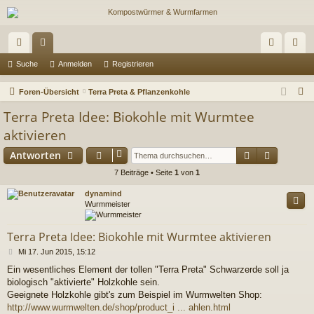
ch
or
n
eg
Suche
Anmelden
Registrieren
ne
en
m
ist
S
Foren-Übersicht
Terra Preta & Pflanzenkohle
llz
el
rie
u
Terra Preta Idee: Biokohle mit Wurmtee
c
ug
de
re
aktivieren
h
riff
n
n
Suche
Erweiter
Antworten
e
7 Beiträge • Seite
1
von
1
dynamind
Wurmmeister
Terra Preta Idee: Biokohle mit Wurmtee aktivieren
B
Mi 17. Jun 2015, 15:12
e
Ein wesentliches Element der tollen "Terra Preta" Schwarzerde soll ja
i
biologisch "aktivierte" Holzkohle sein.
t
r
Geeignete Holzkohle gibt's zum Beispiel im Wurmwelten Shop:
a
http://www.wurmwelten.de/shop/product_i ... ahlen.html