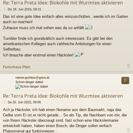
Re: Terra Preta Idee: Biokohle mit Wurmtee aktivieren
B
Do 18. Jun 2015, 09:31
e
Das ist eine gute Idee einfach alles reinzuschütten...werde ich im Garten
i
auch so machen!
t
r
Zuhause muss ich mal sehen was da so anfällt
a
g
Tumbler finde ich grundsätlich auch interessant. Es gibt bei den
amerikanischen Kollegen auch zahlreiche Anleitungen für einen
Selbstbau.
Ich brauche aber erstmal einen Häcksler!
Ferienhaus Pfalz
c
rainer.gutkas@gmx.at
Schon länger dabei
Re: Terra Preta Idee: Biokohle mit Wurmtee aktivieren
B
Sa 20. Jun 2015, 09:06
e
Ach ja Häcksler, ich hab einen Noname aus dem Baumarkt, naja das
i
Gelbe vom Ei ist er nicht gerade... So als Tip, die Nachbarn von mir, die
t
r
von Ihrem Häcksler überzeugt sind, fast schon eine Häckslermanie
a
entwickelt haben, haben einen Bosch, die Dinger sollen einfach
g
Phänomenal gut funktionieren...