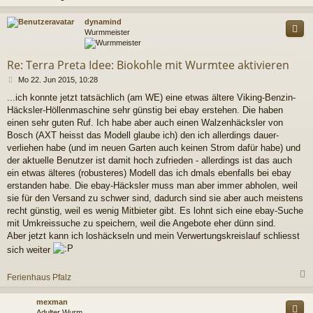
c
dynamind
Wurmmeister
Re: Terra Preta Idee: Biokohle mit Wurmtee aktivieren
B
Mo 22. Jun 2015, 10:28
e
...ich konnte jetzt tatsächlich (am WE) eine etwas ältere Viking-Benzin-
i
Häcksler-Höllenmaschine sehr günstig bei ebay erstehen. Die haben
t
r
einen sehr guten Ruf. Ich habe aber auch einen Walzenhäcksler von
a
Bosch (AXT heisst das Modell glaube ich) den ich allerdings dauer-
g
verliehen habe (und im neuen Garten auch keinen Strom dafür habe) und
der aktuelle Benutzer ist damit hoch zufrieden - allerdings ist das auch
ein etwas älteres (robusteres) Modell das ich dmals ebenfalls bei ebay
erstanden habe. Die ebay-Häcksler muss man aber immer abholen, weil
sie für den Versand zu schwer sind, dadurch sind sie aber auch meistens
recht günstig, weil es wenig Mitbieter gibt. Es lohnt sich eine ebay-Suche
mit Umkreissuche zu speichern, weil die Angebote eher dünn sind.
Aber jetzt kann ich loshäckseln und mein Verwertungskreislauf schliesst
sich weiter
Ferienhaus Pfalz
c
mexman
Adulter Wurm