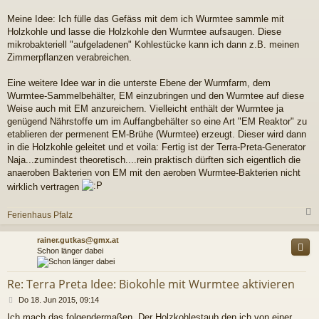
g
Meine Idee: Ich fülle das Gefäss mit dem ich Wurmtee sammle mit
Holzkohle und lasse die Holzkohle den Wurmtee aufsaugen. Diese
mikrobakteriell "aufgeladenen" Kohlestücke kann ich dann z.B. meinen
Zimmerpflanzen verabreichen.
Eine weitere Idee war in die unterste Ebene der Wurmfarm, dem
Wurmtee-Sammelbehälter, EM einzubringen und den Wurmtee auf diese
Weise auch mit EM anzureichern. Vielleicht enthält der Wurmtee ja
genügend Nährstoffe um im Auffangbehälter so eine Art "EM Reaktor" zu
etablieren der permenent EM-Brühe (Wurmtee) erzeugt. Dieser wird dann
in die Holzkohle geleitet und et voila: Fertig ist der Terra-Preta-Generator
Naja...zumindest theoretisch....rein praktisch dürften sich eigentlich die
anaeroben Bakterien von EM mit den aeroben Wurmtee-Bakterien nicht
wirklich vertragen
Ferienhaus Pfalz
c
rainer.gutkas@gmx.at
Schon länger dabei
Re: Terra Preta Idee: Biokohle mit Wurmtee aktivieren
B
Do 18. Jun 2015, 09:14
e
Ich mach das folgendermaßen. Der Holzkohlestaub den ich von einer