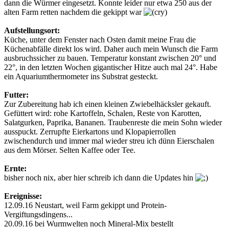
dann die Würmer eingesetzt. Konnte leider nur etwa 250 aus der
alten Farm retten nachdem die gekippt war
Aufstellungsort:
Küche, unter dem Fenster nach Osten damit meine Frau die
Küchenabfälle direkt los wird. Daher auch mein Wunsch die Farm
ausbruchssicher zu bauen. Temperatur konstant zwischen 20° und
22°, in den letzten Wochen gigantischer Hitze auch mal 24°. Habe
ein Aquariumthermometer ins Substrat gesteckt.
Futter:
Zur Zubereitung hab ich einen kleinen Zwiebelhäcksler gekauft.
Gefüttert wird: rohe Kartoffeln, Schalen, Reste von Karotten,
Salatgurken, Paprika, Bananen. Traubenreste die mein Sohn wieder
ausspuckt. Zerrupfte Eierkartons und Klopapierrollen
zwischendurch und immer mal wieder streu ich dünn Eierschalen
aus dem Mörser. Selten Kaffee oder Tee.
Ernte:
bisher noch nix, aber hier schreib ich dann die Updates hin
Ereignisse:
12.09.16 Neustart, weil Farm gekippt und Protein-
Vergiftungsdingens...
20.09.16 bei Wurmwelten noch Mineral-Mix bestellt