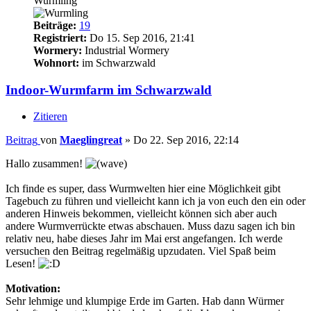
Wurmling
Beiträge:
19
Registriert:
Do 15. Sep 2016, 21:41
Wormery:
Industrial Wormery
Wohnort:
im Schwarzwald
Indoor-Wurmfarm im Schwarzwald
Zitieren
Beitrag
von
Maeglingreat
»
Do 22. Sep 2016, 22:14
Hallo zusammen!
Ich finde es super, dass Wurmwelten hier eine Möglichkeit gibt
Tagebuch zu führen und vielleicht kann ich ja von euch den ein oder
anderen Hinweis bekommen, vielleicht können sich aber auch
andere Wurmverrückte etwas abschauen. Muss dazu sagen ich bin
relativ neu, habe dieses Jahr im Mai erst angefangen. Ich werde
versuchen den Beitrag regelmäßig upzudaten. Viel Spaß beim
Lesen!
Motivation:
Sehr lehmige und klumpige Erde im Garten. Hab dann Würmer