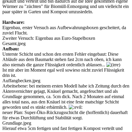
gekauft und verteilt und bin dadurch auf die Idee gekommen eigene
Würmer zu "züchten" für Biomüll-Entsorgung und um vielleicht ein
paar später in Garten und Kompost umzusiedeln.
Hardware:
Eigenbau, erster Versuch aus Aufbewahrungsboxen gescheitert, da
zuviel Flucht.
Zweiter Versuch: Eigenbau aus Euro-Stapelboxen
Gesamt.jpeg
Aufbau:
Unterste Schicht und schon den ersten Fehler eingebaut: Diese
Abläufe aus dem Baumarkt stehen fast 2cm nach oben, ich kann
also niemals die ganze Flüssigkeit ordentlich ablassen...
Ist mir aber im Moment egal weil sowieso nicht zuviel Flüssigkeit
drin ist.
Auffangbecken.jpeg
Arbeitsebene: bei meinem ersten Modell habe ich Zeitung durch den
Aktenvernichter gejagt, Knäuel gemacht, angefeuchtet und als
Grundlage genommen, ca. 5cm dick. Nach 2 Monaten auf einmal
alles total nass, aus den Knäuel ist eine feste matschige Schicht
geworden und es stinkt erbärmlich.
neuer Plan: Super-Öko-Rückzugsschicht die (hoffentlich) dauerhaft
für etwas Durchlüftung und Stabilität sorgt.
Grundlage.jpeg
Hierauf etwa 5cm fertigen und fast fertigen Kompost verteilt und