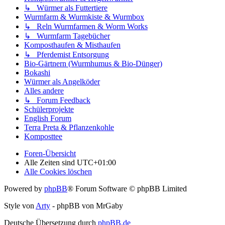
↳ Würmer als Futtertiere
Wurmfarm & Wurmkiste & Wurmbox
↳ Reln Wurmfarmen & Worm Works
↳ Wurmfarm Tagebücher
Komposthaufen & Misthaufen
↳ Pferdemist Entsorgung
Bio-Gärtnern (Wurmhumus & Bio-Dünger)
Bokashi
Würmer als Angelköder
Alles andere
↳ Forum Feedback
Schülerprojekte
English Forum
Terra Preta & Pflanzenkohle
Komposttee
Foren-Übersicht
Alle Zeiten sind
UTC+01:00
Alle Cookies löschen
Powered by
phpBB
® Forum Software © phpBB Limited
Style von
Arty
- phpBB von MrGaby
Deutsche Übersetzung durch
phpBB.de